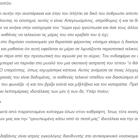
οιπόν:
 αυτήν την ανεπάρκεια και όταν τον πλήττει σε δικό του άνθρωπο αποποιε
λοντας το σύστημα, αυτός τι είναι; Απεγνωσμένος, απρόθυμος ή και τα δ
γο να ανήκει στην κατηγορία του “τώρα εγώ τρούπωσα και άσε τους άλλο
καθένας να τελειώνει τις μέρες του στο κρεβάτι του ή όχι;
στο δημόσιο νοσοκομείο για θεραπεία φέροντας νόσημα ιάσιμο ή διασώσι
ι μαθαίνει ότι αυτή οφείλεται εν μέρει σε λιμνάζοντα περιστατικά τελικο
 πέρα από την προσωπική του αγωνία για το αύριο; Τον ενδιαφέρει αν 
 μπορεί να περνάει στο μυαλό του μια σκοτεινή αστραπή του τύπου “ο θά
. Ο υπερόπτης, όπως ισχυρίστηκε κάποια. Αυτός ανάμεσα σε ποιες λόγχες
ρκειές του είναι δεδομένες, οι ασθενείς τελικού σταδίου και διασώσιμοι εί
 του φωνάζει -ή και τον βρίζει ενίοτε και μ@λ@κα και τον καταριέται. Πρ
ρει λεπτομέρειες ιδιοτέλειας των μεν ή των δε; Υπέρ ποίου;
ι.
μετά από παρατεταμένο κοίταγμα όλων στον καθρέφτη. Ίσως τότε ανατρ
ν μας και την “
τρουπωμένη κάτω από το πετσί μας
” ιδιοτέλεια και τη
δαβάνης είναι ιατρός ογκολόγος διευθυντής στο αντικαρκινικό νοσοκομεί