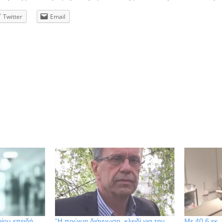
Twitter
Email
ρίου επειδή…
“Η πρώιμη διάγνωση, κλειδί για την
Με 40,6 εκ.