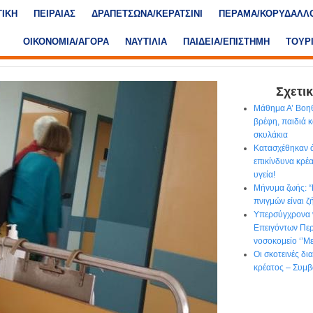
ΤΙΚΗ
ΠΕΙΡΑΙΑΣ
ΔΡΑΠΕΤΣΩΝΑ/ΚΕΡΑΤΣΙΝΙ
ΠΕΡΑΜΑ/ΚΟΡΥΔΑΛΛ
ΟΙΚΟΝΟΜΙΑ/ΑΓΟΡΑ
ΝΑΥΤΙΛΙΑ
ΠΑΙΔΕΙΑ/ΕΠΙΣΤΗΜΗ
ΤΟΥΡ
Σχετικ
Μάθημα Α’ Βοηθ
βρέφη, παιδιά κ
σκυλάκια
Κατασχέθηκαν ά
επικίνδυνα κρέα
υγεία!
Μήνυμα ζωής: 
πνιγμών είναι ζ
Υπερσύγχρονα 
Επειγόντων Περ
νοσοκομείο ‘’Με
Οι σκοτεινές δ
κρέατος – Συμβ