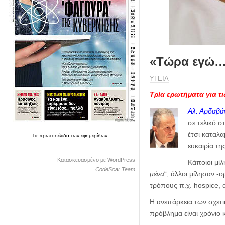
η
μ
ε
ρ
ί
δ
«Τώρα εγώ… 
α
ΥΓΕΙΑ
Τρία ερωτήματα για τ
Αλ. Αρδαβά
σε τελικό σ
έτσι καταλα
Τα
πρωτοσέλιδα
των
εφημερίδων
ευκαιρία τη
Κατασκευασμένο με WordPress
Κάποιοι μίλ
CodeScar Team
μένα
“, άλλοι μίλησαν -
τρόπους π.χ. hospice, 
Η ανεπάρκεια των σχετ
πρόβλημα είναι χρόνιο 