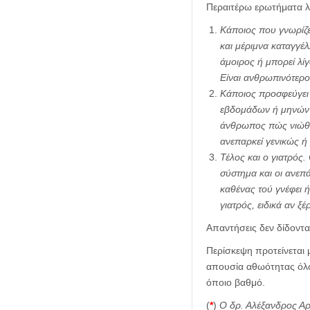
Περαιτέρω ερωτήματα λ
Κάποιος που γνωρίζει
και μέριμνα καταγγέλ
άμοιρος ή μπορεί λί
Είναι ανθρωπινότερο 
Κάποιος προσφεύγει 
εβδομάδων ή μηνών κα
άνθρωπος πώς νιώθει
ανεπαρκεί γενικώς ή
Τέλος και ο γιατρός
σύστημα και οι ανεπά
καθένας τού γνέφει ή
γιατρός, ειδικά αν ξέ
Απαντήσεις δεν δίδοντα
Περίσκεψη προτείνεται 
απουσία αθωότητας όλω
όποιο βαθμό.
(
*
)
Ο δρ. Αλέξανδρος Αρ