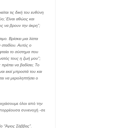
ίται τις δική του ευθύνη
ύο;΄Είναι αθώος και
υς να βρουν την άκρη”;
μο. Βρίσκει μια λίστα
ύ σταδίου. Αυτός ο
φταίει το σύστημα που
νατός τους η ζωή μου”;
 πρέπει να βαδίσει; Το
ναι εκεί μπροστά του και
έπει να μεροληπτήσει ο
ιχιάσουμε όλοι από την
ν απορρέουσα συνενοχή -σε
ο “Άγιος Σάββας”.