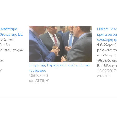
 εντοπισμό
Πιτέλα: “Δε
θεσίας της ΕΕ
κρατά σε ομ
ίζει και
ολόκληρη ήπ
βουλία
Φιλελληνική
ive" που αρχικά
βρίσκεται τ
υπόθεση της
να
χθεσινές δη
Στόχοι της Περιφέρειας, ανάπτυξη και
ληματική
Βρυξέλλες, 
τουρισμός
άρος των
Α"
στο Ευρωκοι
15/02/2017
19/02/2020
εων, με στόχο
σημερινή ε
σε "ΕU"
σε "ΑΤΤΙΚΗ"
ιοικητικών
Αθήνα. Εν 
ριορισμό των
των θεσμών,
ξη των
συζήτησε χ
ι για…
διαμορφώνε