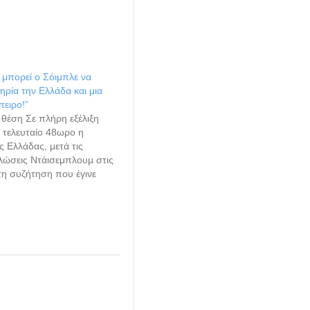
ν μπορεί ο Σόιμπλε να
ηρία την Ελλάδα και μια
ειρο!”
 θέση Σε πλήρη εξέλιξη
ο τελευταίο 48ωρο η
 Ελλάδας, μετά τις
λώσεις Ντάισεμπλουμ στις
τη συζήτηση που έγινε
νοβούλιο και την
πίσκεψη Μοσκοβισί στην
αναμονή της επιστροφής
 η ολομέλεια του ΕΚ
θες την κατάσταση όπως
ται σήμερα και το…