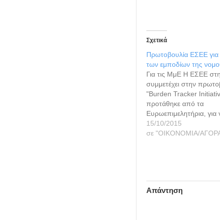
Σχετικά
Πρωτοβουλία ΕΣΕΕ για
των εμποδίων της νομο
Για τις ΜμΕ Η ΕΣΕΕ στηρ
συμμετέχει στην πρωτο
"Burden Tracker Initiat
προτάθηκε από τα
Ευρωεπιμελητήρια, για 
προσδιορίσει την προβ
15/10/2015
νομοθεσία της ΕΕ σε β
σε "ΟΙΚΟΝΟΜΙΑ/ΑΓΟΡ
μικρομεσαίων επιχειρήσ
την απλούστευση των δ
διαδικασιών και τον πε
εμποδίων στην ανάπτυ
επιχειρήσεων. Πρόκειτα
Απάντηση