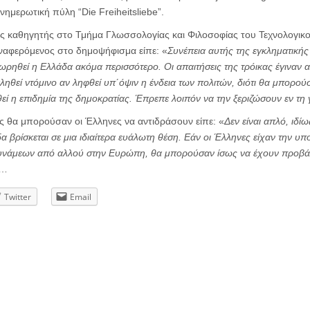
νημερωτική πύλη “Die Freiheitsliebe”.
ς καθηγητής στο Τμήμα Γλωσσολογίας και Φιλοσοφίας του Τεχνολογικο
αφερόμενος στο δημοψήφισμα είπε: «
Συνέπεια αυτής της εγκληματικής
μωρηθεί η Ελλάδα ακόμα περισσότερο. Οι απαιτήσεις της τρόικας έγιναν 
ηθεί ντόμινο αν ληφθεί υπ΄όψιν η ένδεια των πολιτών, διότι θα μπορούσ
θεί η επιδημία της δημοκρατίας. Έπρεπε λοιπόν να την ξεριζώσουν εν τη 
ς θα μπορούσαν οι Έλληνες να αντιδράσουν είπε: «
Δεν είναι απλό, ιδίω
 βρίσκεται σε μια ιδιαίτερα ευάλωτη θέση. Εάν οι Έλληνες είχαν την υ
δυνάμεων από αλλού στην Ευρώπη, θα μπορούσαν ίσως να έχουν προβάλε
…
Twitter
Email