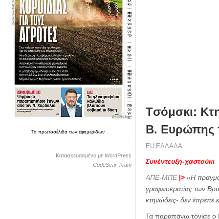
η
μ
ε
ρ
ί
δ
α
Tσόμσκι: Κτ
Β. Ευρώπης 
Τα
πρωτοσέλιδα
των
εφημερίδων
ΕU
ΕΛΛΑΔΑ
,
Κατασκευασμένο με WordPress
Συνέντευξη-χαστούκι
CodeScar Team
ΑΠΕ-ΜΠΕ
|>
«
H πραγμα
γραφειοκρατίας των Βρ
κτηνώδεις- δεν έπρεπε κ
Τα παραπάνω τόνισε ο 