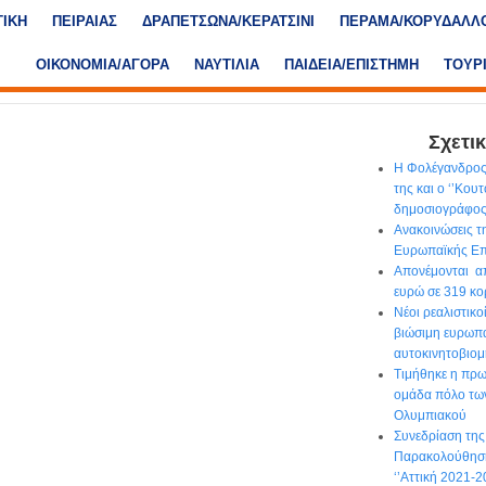
ΤΙΚΗ
ΠΕΙΡΑΙΑΣ
ΔΡΑΠΕΤΣΩΝΑ/ΚΕΡΑΤΣΙΝΙ
ΠΕΡΑΜΑ/ΚΟΡΥΔΑΛΛ
ΟΙΚΟΝΟΜΙΑ/ΑΓΟΡΑ
ΝΑΥΤΙΛΙΑ
ΠΑΙΔΕΙΑ/ΕΠΙΣΤΗΜΗ
ΤΟΥΡ
Σχετικ
Η Φολέγανδρος
της και ο ‘’Κου
δημοσιογράφο
Ανακοινώσεις τ
Ευρωπαϊκής Επ
Απονέμονται απ
ευρώ σε 319 κο
Νέοι ρεαλιστικο
βιώσιμη ευρωπ
αυτοκινητοβιομ
Τιμήθηκε η πρ
ομάδα πόλο τω
Ολυμπιακού
Συνεδρίαση τη
Παρακολούθησ
‘’Αττική 2021-2