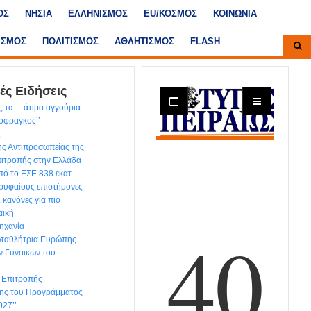
ΟΣ
ΝΗΣΙΑ
ΕΛΛΗΝΙΣΜΟΣ
ΕU/ΚΟΣΜΟΣ
ΚΟΙΝΩΝΙΑ
ΙΣΜΟΣ
ΠΟΛΙΤΙΣΜΟΣ
ΑΘΛΗΤΙΣΜΟΣ
FLASH
ές Ειδήσεις
, τα… άτιμα αγγούρια
τόφραγκος’’
ς
ης Αντιπροσωπείας της
ιτροπής στην Ελλάδα
ό το ΕΣΕ 838 εκατ.
ρυφαίους επιστήμονες
ί κανόνες για πιο
αϊκή
ηχανία
ωταθλήτρια Ευρώπης
ν Γυναικών του
ς Επιτροπής
ης του Προγράμματος
027’’