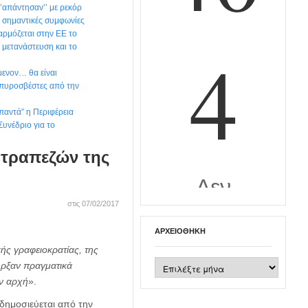
‘’απάντησαν’’ με ρεκόρ
 σημαντικές συμφωνίες
ρμόζεται στην ΕΕ το
 μετανάστευση και το
μενον… θα είναι
 πυροσβέστες από την
παντά” η Περιφέρεια
Συνέδριο για το
 τραπεζών της
στις 07/02/2017
ΑΡΧΕΙΟΘΉΚΗ
ής γραφειοκρατίας, της
Αρχειοθήκη
ήρξαν πραγματικά
ην αρχή
».
δημοσιεύεται από την