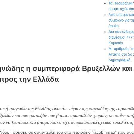
Τα Ποσειδώνια 
συμμετοχών και
Από σήμερα εφα
σύμφωνο για τη
άσυλο
Δια παν ενδεχό
διαθέσιμοι 777
Κομισιόν
Με αριθμούς “α
Αττικής στο 5ο 
Δημογραφικό
ηνώδης η συμπεριφορά Βρυξελλών και
προς την Ελλάδα
τική τραγωδία της Ελλάδας είναι ότι -πέραν της κτηνωδίας της ευρωπαϊκ
υξελλών και των τραπεζών των βορειοευρωπαϊκών χωρών, οι οποίες υπ
αν να ξεσπάσει. Θα μπορούσε να είχε αντιμετωπιστεί σχετικά εύκολα στ
Νόαμ Τσόμσκι, σε συνέντευξή του στο περιοδικό “jacobinmag” που ανα