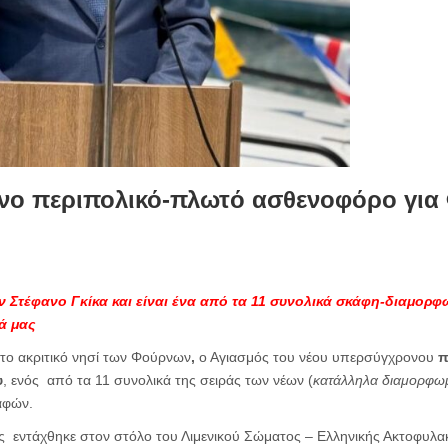
ο περιπολικό-πλωτό ασθενοφόρο για 
ν Στέφανο Γκίκα και είναι ένα από τα 11 συνολικά σκάφη-διαμορφ
ά μας
το ακριτικό νησί των Φούρνων
,
ο Αγιασμός του νέου υπερσύγχρονου
π
υ
, ενός από τα 11 συνολικά της σειράς των νέων (
κατάλληλα διαμορφωμ
αφών.
ς εντάχθηκε στον στόλο του Λιμενικού Σώματος – Ελληνικής Ακτοφυλακ