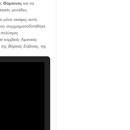
ης
Θύμαινας
και να
ειακές μονάδες.
 το μόνο σκάφος αυτό,
 που συγχρηματοδοτήθηκε
 πολύτιμες
ε κομβικές Λιμενικές
 της Βόρειας Εύβοιας, της