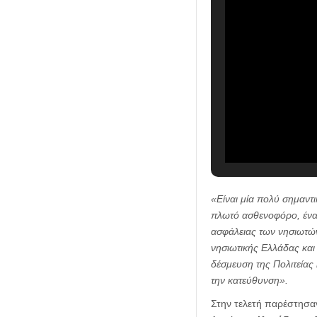
«
Είναι μία πολύ σημαντ
πλωτό ασθενοφόρο, ένα 
ασφάλειας των νησιωτών
νησιωτικής Ελλάδας και
δέσμευση της Πολιτεία
την κατεύθυνση
».
Στην τελετή παρέστησα