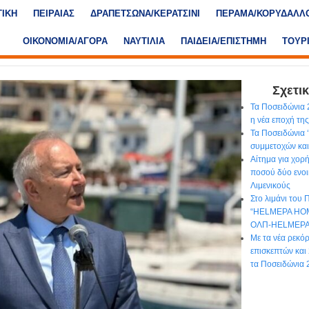
ΤΙΚΗ
ΠΕΙΡΑΙΑΣ
ΔΡΑΠΕΤΣΩΝΑ/ΚΕΡΑΤΣΙΝΙ
ΠΕΡΑΜΑ/ΚΟΡΥΔΑΛΛ
ΟΙΚΟΝΟΜΙΑ/ΑΓΟΡΑ
ΝΑΥΤΙΛΙΑ
ΠΑΙΔΕΙΑ/ΕΠΙΣΤΗΜΗ
ΤΟΥΡ
Σχετικ
Τα Ποσειδώνια 2
η νέα εποχή τη
Τα Ποσειδώνια 
συμμετοχών και
Αίτημα για χορ
ποσού δύο ενοι
Λιμενικούς
Στο λιμάνι του 
“HELMEPA HOM
ΟΛΠ-HELMEP
Με τα νέα ρεκό
επισκεπτών και 
τα Ποσειδώνια 