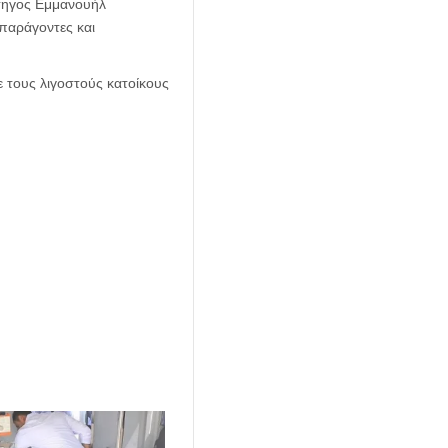
άτηγος Εμμανουήλ
 παράγοντες και
ε τους λιγοστούς κατοίκους