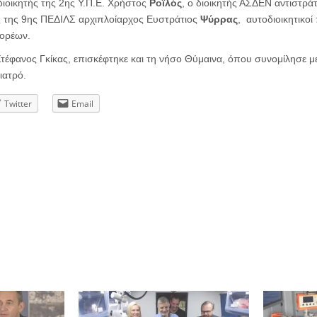
 διοικητής της 2ης Υ.Π.Ε. Χρήστος
Ροϊλός
, ο διοικητής ΑΣΔΕΝ αντιστρ
ής της 9ης ΠΕΔΙΛΣ αρχιπλοίαρχος Ευστράτιος
Ψύρρας
, αυτοδιοικητικοί
ορέων.
 Στέφανος Γκίκας, επισκέφτηκε και τη νήσο Θύμαινα, όπου συνομίλησε μ
 ιατρό.
Twitter
Email