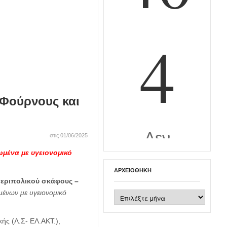
Φούρνους και
στις 01/06/2025
ωμένα με υγειονομικό
ΑΡΧΕΙΟΘΉΚΗ
εριπολικού σκάφους –
ένων με υγειονομικό
Αρχειοθήκη
ής (Λ.Σ- ΕΛ.ΑΚΤ.),