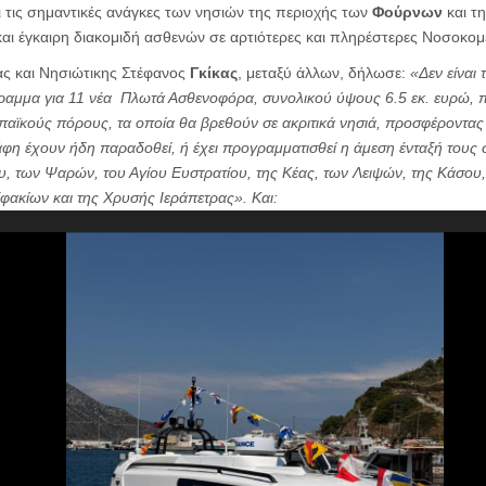
 τις σημαντικές ανάγκες των νησιών της περιοχής των
Φούρνων
και τ
και έγκαιρη διακομιδή ασθενών σε αρτιότερες και πληρέστερες Νοσοκομ
ς και Νησιώτικης Στέφανος
Γκίκας
, μεταξύ άλλων, δήλωσε:
«
Δεν είναι
γραμμα για 11 νέα Πλωτά Ασθενοφόρα, συνολικού ύψους 6.5 εκ. ευρώ,
αϊκούς πόρους, τα οποία θα βρεθούν σε ακριτικά νησιά, προσφέροντας
φη έχουν ήδη παραδοθεί, ή έχει προγραμματισθεί η άμεση ένταξή τους σ
, των Ψαρών, του Αγίου Ευστρατίου, της Κέας, των Λειψών, της Κάσου,
φακίων και της Χρυσής Ιεράπετρας
». Και: