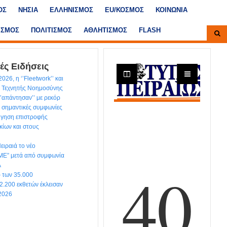
ΟΣ
ΝΗΣΙΑ
ΕΛΛΗΝΙΣΜΟΣ
ΕU/ΚΟΣΜΟΣ
ΚΟΙΝΩΝΙΑ
ΙΣΜΟΣ
ΠΟΛΙΤΙΣΜΟΣ
ΑΘΛΗΤΙΣΜΟΣ
FLASH
ές Ειδήσεις
026, η ‘’Fleetwork’’ και
ς Τεχνητής Νοημοσύνης
‘’απάντησαν’’ με ρεκόρ
 σημαντικές συμφωνίες
ήγηση επιστροφής
κίων και στους
Πειραιά το νέο
E” μετά από συμφωνία
A
ρ των 35.000
2.200 εκθετών έκλεισαν
2026