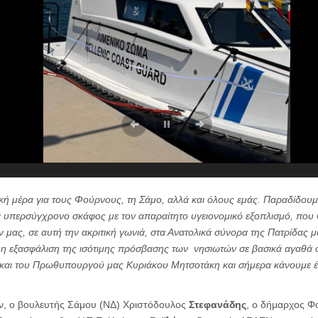
ική μέρα για τους Φούρνους, τη Σάμο, αλλά και όλους εμάς. Παραδίδουμε
υπερσύγχρονο σκάφος με τον απαραίτητο υγειονομικό εξοπλισμό, που θ
 μας, σε αυτή την ακριτική γωνιά, στα Ανατολικά σύνορα της Πατρίδας 
 η εξασφάλιση της ισότιμης πρόσβασης των νησιωτών σε βασικά αγαθά ό
ς και του Πρωθυπουργού μας Κυριάκου Μητσοτάκη και σήμερα κάνουμε 
ν, ο βουλευτής Σάμου (ΝΔ) Χριστόδουλος
Στεφανάδης
, ο δήμαρχος 