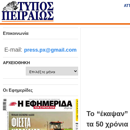
Η
ΑΤ
μ
ε
Τύπος
ρ
ή
Πειραιώς - Ενημέρωση
σ
Επικοινωνία
ι
α
E-mail:
press.px@gmail.com
Δ
ι
ΑΡΧΕΙΟΘΉΚΗ
α
δ
Αρχειοθήκη
ι
κ
τ
Οι Εφημερίδες
υ
α
κ
ή
Το “έκαψαν” 
Ε
τα 50 χρόνια
φ