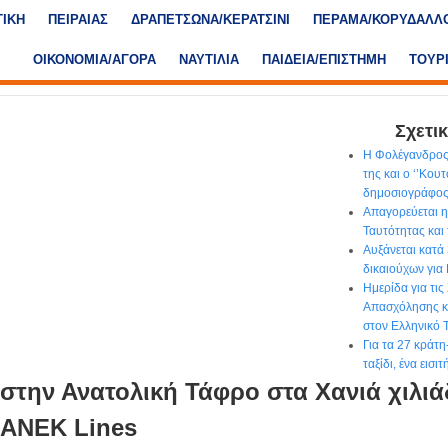
ΤΙΚΗ
ΠΕΙΡΑΙΑΣ
ΔΡΑΠΕΤΣΩΝΑ/ΚΕΡΑΤΣΙΝΙ
ΠΕΡΑΜΑ/ΚΟΡΥΔΑΛΛ
ΟΙΚΟΝΟΜΙΑ/ΑΓΟΡΑ
ΝΑΥΤΙΛΙΑ
ΠΑΙΔΕΙΑ/ΕΠΙΣΤΗΜΗ
ΤΟΥΡ
Σχετικ
Η Φολέγανδρος
της και ο ‘’Κου
δημοσιογράφο
Απαγορεύεται η
Ταυτότητας και
Αυξάνεται κατά
δικαιούχων για
Ημερίδα για τις
Απασχόλησης κα
στον Ελληνικό 
Για τα 27 κράτη
ταξίδι, ένα εισ
στην Ανατολική Τάφρο στα Χανιά χιλιά
 ΑΝΕΚ Lines