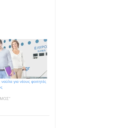
ναύλα για νέους φοιτητές
ύς
ΣΜΟΣ"