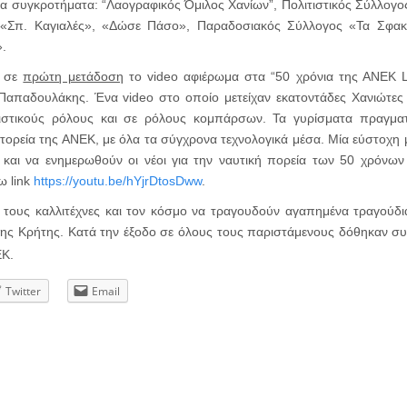
τα συγκροτήματα: “Λαογραφικός Όμιλος Χανίων”, Πολιτιστικός Σύλλογ
«Σπ. Καγιαλές», «Δώσε Πάσο», Παραδοσιακός Σύλλογος «Τα Σφακι
.
ε σε
πρώτη μετάδοση
το video αφιέρωμα στα “50 χρόνια της ΑΝΕΚ L
απαδουλάκης. Ένα video στο οποίο μετείχαν εκατοντάδες Χανιώτες 
ιστικούς ρόλους και σε ρόλους κομπάρσων. Τα γυρίσματα πραγμα
τορεία της ΑΝΕΚ, με όλα τα σύγχρονα τεχνολογικά μέσα. Μία εύστοχη
 και να ενημερωθούν οι νέοι για την ναυτική πορεία των 50 χρόνων
ω link
https://youtu.be/hYjrDtosDww
.
 τους καλλιτέχνες και τον κόσμο να τραγουδούν αγαπημένα τραγούδι
 της Κρήτης. Κατά την έξοδο σε όλους τους παριστάμενους δόθηκαν σ
ΕΚ.
Twitter
Email