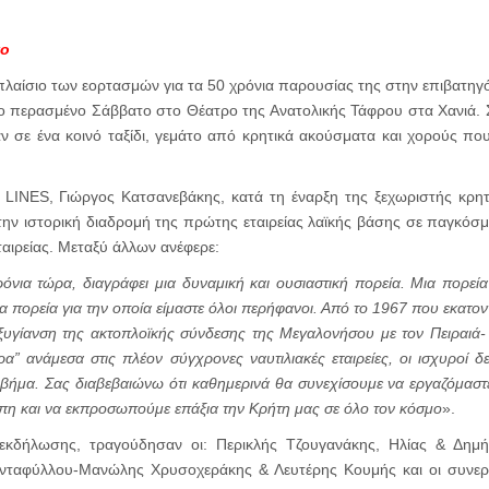
το
λαίσιο των εορτασμών για τα 50 χρόνια παρουσίας της στην επιβατηγ
ο περασμένο Σάββατο στο Θέατρο της Ανατολικής Τάφρου στα Χανιά. Σ
καν σε ένα κοινό ταξίδι, γεμάτο από κρητικά ακούσματα και χορούς 
INES, Γιώργος Κατσανεβάκης, κατά τη έναρξη της ξεχωριστής κρητ
την ιστορική διαδρομή της πρώτης εταιρείας λαϊκής βάσης σε παγκόσ
ταιρείας. Μεταξύ άλλων ανέφερε:
νια τώρα, διαγράφει μια δυναμική και ουσιαστική πορεία. Μια πορεία
α πορεία για την οποία είμαστε όλοι περήφανοι. Από το 1967 που εκατο
εξυγίανση της ακτοπλοϊκής σύνδεσης της Μεγαλονήσου με τον Πειραιά
ρα” ανάμεσα στις πλέον σύγχρονες ναυτιλιακές εταιρείες, οι ισχυροί δ
βήμα. Σας διαβεβαιώνω ότι καθημερινά θα συνεχίσουμε να εργαζόμαστε, 
γάπη και να εκπροσωπούμε επάξια την Κρήτη μας σε όλο τον κόσμο
».
 εκδήλωσης, τραγούδησαν οι: Περικλής Τζουγανάκης, Ηλίας & Δημ
ανταφύλλου-Μανώλης Χρυσοχεράκης & Λευτέρης Κουμής και οι συνερ