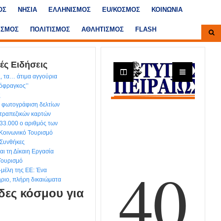
ΟΣ
ΝΗΣΙΑ
ΕΛΛΗΝΙΣΜΟΣ
ΕU/ΚΟΣΜΟΣ
ΚΟΙΝΩΝΙΑ
ΙΣΜΟΣ
ΠΟΛΙΤΙΣΜΟΣ
ΑΘΛΗΤΙΣΜΟΣ
FLASH
ές Ειδήσεις
, τα… άτιμα αγγούρια
τόφραγκος’’
ς
 φωτογράφιση δελτίων
 τραπεζικών καρτών
 33.000 ο αριθμός των
 Κοινωνικό Τουρισμό
 Συνθήκες
ι τη Δίκαιη Εργασία
Τουρισμό
-μέλη της ΕΕ: Ένα
ιτήριο, πλήρη δικαιώματα
δες κόσμου για