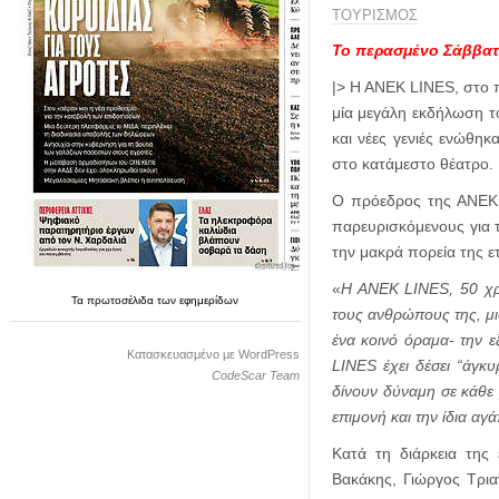
η
ΤΟΥΡΙΣΜΟΣ
μ
ε
Το περασμένο Σάββα
ρ
|> Η ΑΝΕΚ LINES, στο π
ί
μία μεγάλη εκδήλωση τ
δ
και νέες γενιές ενώθη
α
στο κατάμεστο θέατρο.
Ο πρόεδρος της ΑΝΕΚ L
παρευρισκόμενους για 
την μακρά πορεία της ε
«
Η ΑΝΕΚ LINES, 50 χρό
Τα
πρωτοσέλιδα
των
εφημερίδων
τους ανθρώπους της, μι
ένα κοινό όραμα- την 
Κατασκευασμένο με WordPress
LINES έχει δέσει “άγκυ
CodeScar Team
δίνουν δύναμη σε κάθε 
επιμονή και την ίδια α
Κατά τη διάρκεια της
Βακάκης, Γιώργος Τρι