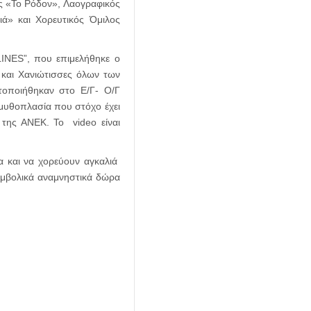
ος «Το Ρόδον», Λαογραφικός
ά» και Χορευτικός Όμιλος
INES”, που επιμελήθηκε ο
και Χανιώτισσες όλων των
τοποιήθηκαν στο Ε/Γ- Ο/Γ
 μυθοπλασία που στόχο έχει
 της ΑΝΕΚ. Το video είναι
α και να χορεύουν αγκαλιά
υμβολικά αναμνηστικά δώρα