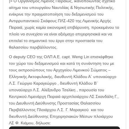
|> Ο Οργανισμός Λιμένος Πειραιώς, ικανοποιώντας σχετικό
αίτημα του υπουργείου Ναυτιλίας & Νησιωτικής Πολιτικής,
ενέκρινε την πραγματοποίηση του δεξαμενισμού του
Αντιρρυπαντικού Σκάφους ΠΛΣ-420 της Λιμενικής Αρχής
Πειραιά, χωρίς καμία οικονομική επιβάρυνση, προκειμένου το
πλοίο να συνεχίσει να είναι αξιόμαχο επιχειρησιακά και να
επιτελεί το σημαντικό του έργο στην προστασία του
θαλασσίου περιβάλλοντος.
Ο deputy CEO της ΟΛΠ Α.Ε. capt. Weng Lin επισκέφθηκε
τον χώρο του δεξαμενισμού και κατά τη συνάντηση του με
τους εκπροσώπους του Αρχηγείου Λιμενικού Σώματος –
Ελληνικής Ακτοφυλακής, διευθυντή Κλάδου Α΄ υποναύαρχο
Λ.Σ. Γεώργιο Καραγεώργο , διευθυντή Κλάδου Β΄
υποναύαρχο Λ.Σ. Αλέξανδρο Τσελίκη , παρουσία του
Κεντρικού Λιμενάρχη Πειραιά αρχιπλοιάρχου ΛΣ Σκανδάλη Γ.,
του Διευθυντή Διεύθυνσης Προστασίας Θαλασσίου
Περιβάλλοντος Πλοιάρχου Λ.Σ. Γ. Μαραγκού και του
διευθυντή Διεύθυνσης Επιχειρησιακών Μέσων πλοιάρχου
ΛΣ Φ. Κιάμου, δήλωσε: