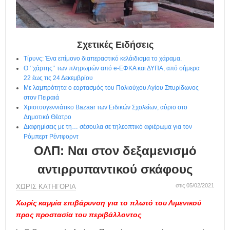
η
μ
ε
ρ
ί
Σχετικές Ειδήσεις
δ
Τίρυνς: Ένα επίμονο διαπεραστικό κελάιδισμα το χάραμα.
α
Ο ‘’χάρτης’’ των πληρωμών από e-ΕΦΚΑ και ΔΥΠΑ, από σήμερα
22 έως τις 24 Δεκεμβρίου
Με λαμπρότητα ο εορτασμός του Πολιούχου Αγίου Σπυρίδωνος
στον Πειραιά
Χριστουγεννιάτικο Bazaar των Ειδικών Σχολείων, αύριο στο
Δημοτικό Θέατρο
Διαφημίσεις με τη… σέσουλα σε τηλεοπτικό αφιέρωμα για τον
Ρόμπερτ Ρέντφορντ
ΟΛΠ: Ναι στον δεξαμενισμό
αντιρρυπαντικού σκάφους
στις 05/02/2021
ΧΩΡΊΣ ΚΑΤΗΓΟΡΊΑ
Χωρίς καμμία επιβάρυνση για το πλωτό του Λιμενικού
προς προστασία του περιβάλλοντος