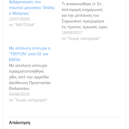
Δεξαμενισμός του
Τι ανακοινώθηκε |> Σε
πλωτού μουσείου ‘Θαλής
λεπτομερή ενημέρωση
ο Μιλήσιος’
για την ρύπανση του
22/07/2020
Σαρωνικού προχώρησε
σε "ΝΑΥΤΙΛΙΑ"
τις πρώτες πρωινές ώρες
το υπουργείο Ναυτιλίας
18/09/2017
και με τη σχετική
σε "Χωρίς κατηγορία"
ανακοίνωση
Με απόλυτη επιτυχία η
παρουσιάζονται τα
“TRITON” από ΛΣ και
αποτελέσματα των
EMSA
επιχειρήσεων
Με απόλυτη επιτυχία
απορρύπανσης, βάσει
πραγματοποιήθηκε
των στοιχείων που
χθες από την αρμόδια
παρέθεσαν η ιδιωτική
Διεύθυνση Προστασίας
εταιρεία που έχει αναλάβει
Θαλασσίου
τις ενέργειες για την
Περιβάλλοντος
04/06/2015
απορρύπανση του
(ΔΙ.Π.ΘΑ.Π) του
σε "Χωρίς κατηγορία"
Σαρωνικού καθώς και οι
Αρχηγείου Λιμενικού
ορισθέντες…
Σώματος – Ελληνικής
Ακτοφυλακής άσκηση
Απάντηση
αντιμετώπισης
περιστατικού ρύπανσης,