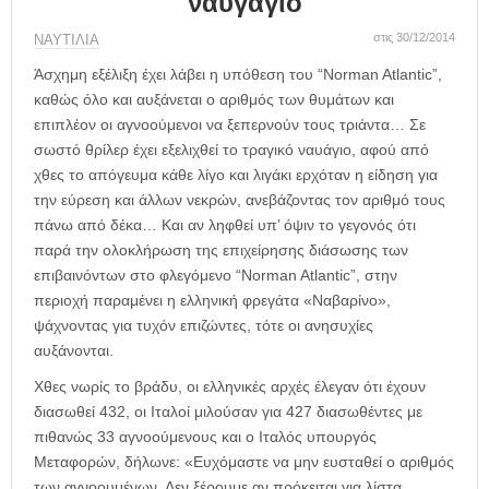
ναυγάγιο
η
μ
στις 30/12/2014
ΝΑΥΤΙΛΙΑ
ε
ρ
Άσχημη εξέλιξη έχει λάβει η υπόθεση του “Norman Atlantic”,
ί
καθώς όλο και αυξάνεται ο αριθμός των θυμάτων και
δ
επιπλέον οι αγνοούμενοι να ξεπερνούν τους τριάντα… Σε
α
σωστό θρίλερ έχει εξελιχθεί το τραγικό ναυάγιο, αφού από
χθες το απόγευμα κάθε λίγο και λιγάκι ερχόταν η είδηση για
την εύρεση και άλλων νεκρών, ανεβάζοντας τον αριθμό τους
πάνω από δέκα… Και αν ληφθεί υπ’ όψιν το γεγονός ότι
παρά την ολοκλήρωση της επιχείρησης διάσωσης των
επιβαινόντων στο φλεγόμενο “Norman Atlantic”, στην
περιοχή παραμένει η ελληνική φρεγάτα «Ναβαρίνο»,
ψάχνοντας για τυχόν επιζώντες, τότε οι ανησυχίες
αυξάνονται.
Χθες νωρίς το βράδυ, οι ελληνικές αρχές έλεγαν ότι έχουν
διασωθεί 432, οι Ιταλοί μιλούσαν για 427 διασωθέντες με
πιθανώς 33 αγνοούμενους και ο Ιταλός υπουργός
Μεταφορών, δήλωνε: «Ευχόμαστε να μην ευσταθεί ο αριθμός
των αγνοουμένων. Δεν ξέρουμε αν πρόκειται για λίστα