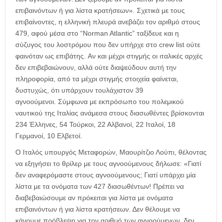
επιβαινόντων ή για λίστα κρατήσεων». Σχετικά με τους
επιβαίνοντες, η ελληνική πλευρά ανεβάζει τον αριθμό στους
479, αφού μέσα στο “Norman Atlantic” ταξίδευε και η
σύζυγος του λοστρόμου που δεν υπήρχε στο crew list ούτε
φαινόταν ως επιβάτης. Αν και μέχρι στιγμής οι ιταλικές αρχές
δεν επιβεβαιώνουν, αλλά ούτε διαψεύδουν αυτή την
πληροφορία, από τα μέχρι στιγμής στοιχεία φαίνεται,
δυστυχώς, ότι υπάρχουν τουλάχιστον 39
αγνοούμενοι. Σύμφωνα με εκπρόσωπο του πολεμικού
ναυτικού της Ιταλίας ανάμεσα στους διασωθέντες βρίσκονται
234 Έλληνες, 54 Τούρκοι, 22 Αλβανοί, 22 Ιταλοί, 18
Γερμανοί, 10 Ελβετοί.
Ο Ιταλός υπουργός Μεταφορών, Μαουρίτζιο Λούπι, θέλοντας
να εξηγήσει το θρίλερ με τους αγνοούμενους δήλωσε: «Γιατί
δεν αναφερόμαστε στους αγνοούμενους; Γιατί υπάρχει μία
λίστα με τα ονόματα των 427 διασωθέντων! Πρέπει να
διαβεβαιώσουμε αν πρόκειται για λίστα με ονόματα
επιβαινόντων ή για λίστα κρατήσεων. Δεν θέλουμε να
κάνουμε πρόβλεψη για τον αριθμό των αγνοούμενων, δεν