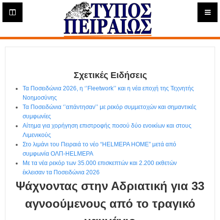
Η
μ
ε
Τύπος
ρ
ή
Πειραιώς - Ενημέρωση
σ
ι
Σχετικές Ειδήσεις
α
Δ
Τα Ποσειδώνια 2026, η ‘’Fleetwork’’ και η νέα εποχή της Τεχνητής
ι
Νοημοσύνης
α
Τα Ποσειδώνια ‘’απάντησαν’’ με ρεκόρ συμμετοχών και σημαντικές
δ
συμφωνίες
Αίτημα για χορήγηση επιστροφής ποσού δύο ενοικίων και στους
ι
Λιμενικούς
κ
Στο λιμάνι του Πειραιά το νέο “HELMEPA HOME” μετά από
τ
συμφωνία ΟΛΠ-HELMEPA
υ
Με τα νέα ρεκόρ των 35.000 επισκεπτών και 2.200 εκθετών
α
έκλεισαν τα Ποσειδώνια 2026
κ
Ψάχνοντας στην Αδριατική για 33
ή
Ε
αγνοούμενους από το τραγικό
φ