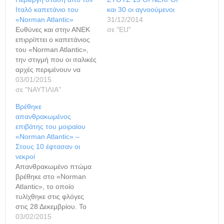
Ιταλό καπετάνιο του
και 30 οι αγνοούμενοι
«Norman Atlantic»
31/12/2014
Ευθύνες και στην ΑΝΕΚ
σε "ΕU"
επιρρίπτει ο καπετάνιος
του «Norman Atlantic»,
την στιγμή που οι ιταλικές
αρχές περιμένουν να
λάβουν απαντήσεις στα
03/01/2015
δεκάδες ερωτήματα της
σε "ΝΑΥΤΙΛΙΑ"
ναυτικής τραγωδίας από
Βρέθηκε
τον εντοπισμό του
απανθρακωμένος
«μαύρου κουτιού». Ο
επιβάτης του μοιραίου
62χρονος πλοίαρχος του
«Norman Atlantic» –
μοιραίου πλοίου Αρτζίλιο
Στους 10 έφτασαν οι
Τζακομάτζι, μιλώντας
νεκροί
στην «Corriere della
Απανθρακωμένο πτώμα
Sera», με επέρριψε
βρέθηκε στο «Norman
ευθύνες και στην
Atlantic», το οποίο
ελληνική…
τυλίχθηκε στις φλόγες
στις 28 Δεκεμβρίου. Το
πτώμα εντοπίστηκε στο
03/02/2015