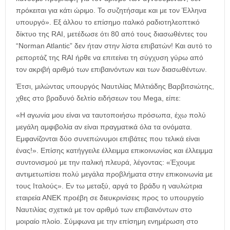
πρόκειται για κάτι ώριμο. Το συζητήσαμε και με τον Έλληνα
υπουργό». Εξ άλλου το επίσημο ιταλικό ραδιοτηλεοπτικό
δίκτυο της RAI, μετέδωσε ότι 80 από τους διασωθέντες του
“Norman Atlantic” δεν ήταν στην λίστα επιβατών! Και αυτό το
ρεπορτάζ της RAI ήρθε να επιτείνει τη σύγχυση γύρω από
τον ακριβή αριθμό των επιβαινόντων και των διασωθέντων.
Έτσι, μιλώντας υπουργός Ναυτιλίας Μιλτιάδης Βαρβιτσιώτης,
χθες στο βραδυνό δελτίο ειδήσεων του Mega, είπε:
«Η αγωνία μου είναι να ταυτοποιήσω πρόσωπα, έχω πολύ
μεγάλη αμφιβολία αν είναι πραγματικά όλα τα ονόματα.
Εμφανίζονται δύο συνεπώνυμοι επιβάτες που τελικά είναι
ένας!». Επίσης κατήγγειλε έλλειμμα επικοινωνίας και έλλειμμα
συντονισμού με την ιταλική πλευρά, λέγοντας: «Έχουμε
αντιμετωπίσει πολύ μεγάλα προβλήματα στην επικοινωνία με
τους Ιταλούς». Εν τω μεταξύ, αργά το βράδυ η ναυλώτρια
εταιρεία ΑΝΕΚ προέβη σε διευκρινίσεις προς το υπουργείο
Ναυτιλίας σχετικά με τον αριθμό των επιβαινόντων στο
μοιραίο πλοίο. Σύμφωνα με την επίσημη ενημέρωση στο