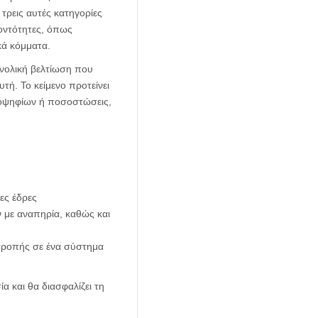
ρεις αυτές κατηγορίες
οντότητες, όπως
κά κόμματα.
υνολική βελτίωση που
τή. Το κείμενο προτείνει
ποψηφίων ή ποσοστώσεις,
ες έδρες
 με αναπηρία, καθώς και
τροπής σε ένα σύστημα
α και θα διασφαλίζει τη