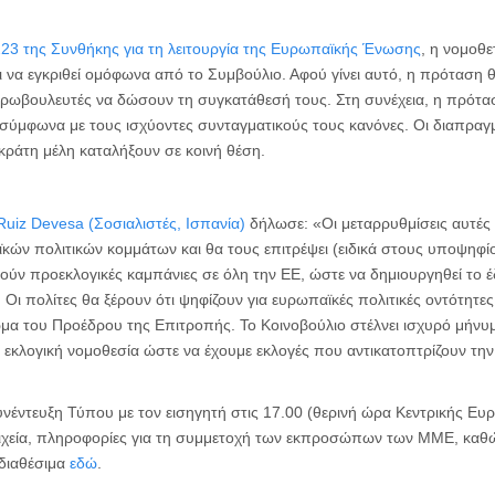
23 της Συνθήκης για τη λειτουργία της Ευρωπαϊκής Ένωσης
, η νομοθ
 να εγκριθεί ομόφωνα από το Συμβούλιο. Αφού γίνει αυτό, η πρόταση θ
υρωβουλευτές να δώσουν τη συγκατάθεσή τους. Στη συνέχεια, η πρότασ
σύμφωνα με τους ισχύοντες συνταγματικούς τους κανόνες. Οι διαπραγ
 κράτη μέλη καταλήξουν σε κοινή θέση.
uiz Devesa (Σοσιαλιστές, Ισπανία)
δήλωσε: «Οι μεταρρυθμίσεις αυτές
ών πολιτικών κομμάτων και θα τους επιτρέψει (ειδικά στους υποψηφί
ούν προεκλογικές καμπάνιες σε όλη την ΕΕ, ώστε να δημιουργηθεί το 
Οι πολίτες θα ξέρουν ότι ψηφίζουν για ευρωπαϊκές πολιτικές οντότητες
ωμα του Προέδρου της Επιτροπής. Το Κοινοβούλιο στέλνει ισχυρό μήνυ
 η εκλογική νομοθεσία ώστε να έχουμε εκλογές που αντικατοπτρίζουν την
έντευξη Τύπου με τον εισηγητή στις 17.00 (θερινή ώρα Κεντρικής Ευ
ιχεία, πληροφορίες για τη συμμετοχή των εκπροσώπων των ΜΜΕ, καθώς
 διαθέσιμα
εδώ
.