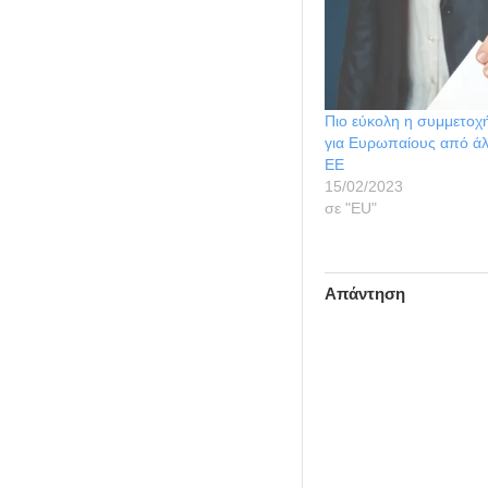
Πιο εύκολη η συμμετοχή
για Ευρωπαίους από ά
ΕΕ
15/02/2023
σε "ΕU"
Απάντηση