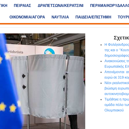
ΤΙΚΗ
ΠΕΙΡΑΙΑΣ
ΔΡΑΠΕΤΣΩΝΑ/ΚΕΡΑΤΣΙΝΙ
ΠΕΡΑΜΑ/ΚΟΡΥΔΑΛΛ
ΟΙΚΟΝΟΜΙΑ/ΑΓΟΡΑ
ΝΑΥΤΙΛΙΑ
ΠΑΙΔΕΙΑ/ΕΠΙΣΤΗΜΗ
ΤΟΥΡ
Σχετικ
Η Φολέγανδρος
της και ο ‘’Κου
δημοσιογράφο
Ανακοινώσεις τ
Ευρωπαϊκής Επ
Απονέμονται απ
ευρώ σε 319 κο
Νέοι ρεαλιστικο
βιώσιμη ευρωπ
αυτοκινητοβιομ
Τιμήθηκε η πρ
ομάδα πόλο τω
Ολυμπιακού