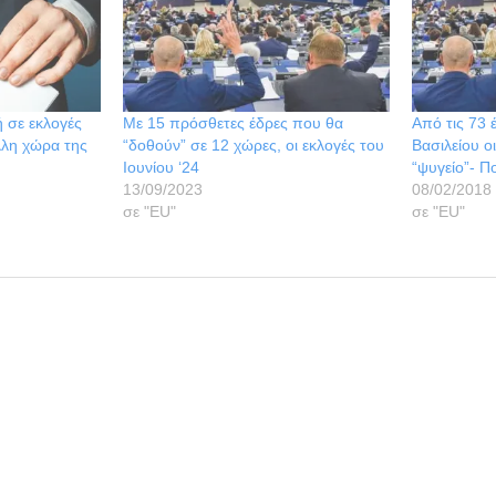
 σε εκλογές
Με 15 πρόσθετες έδρες που θα
Από τις 73 
λλη χώρα της
“δοθούν” σε 12 χώρες, οι εκλογές του
Βασιλείου ο
Ιουνίου ‘24
“ψυγείο”- Π
13/09/2023
08/02/2018
σε "ΕU"
σε "ΕU"