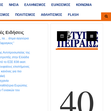
ΟΣ
ΝΗΣΙΑ
ΕΛΛΗΝΙΣΜΟΣ
ΕU/ΚΟΣΜΟΣ
ΚΟΙΝΩΝΙΑ
ΙΣΜΟΣ
ΠΟΛΙΤΙΣΜΟΣ
ΑΘΛΗΤΙΣΜΟΣ
FLASH
ές Ειδήσεις
, τα… άτιμα αγγούρια
τόφραγκος’’
ς
ης Αντιπροσωπείας της
ιτροπής στην Ελλάδα
ό το ΕΣΕ 838 εκατ.
ρυφαίους επιστήμονες
ί κανόνες για πιο
αϊκή
ηχανία
ωταθλήτρια Ευρώπης
ν Γυναικών του