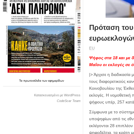
η
μ
ε
ρ
ί
Πρόταση του 
δ
ευρωεκλογώ
α
ΕU
Ψήφος στα 18 και με 
Μαΐου οι εκλογές σε 
|> Άρχισε η διαδικασία
Τα
πρωτοσέλιδα
των
εφημερίδων
τους διαφορετικούς καν
Κοινοβουλίου της Έκθε
εκλογές. Η νομοθετική 
Κατασκευασμένο με WordPress
CodeScar Team
ψήφους υπέρ, 257 κατά
Σύμφωνα με το σύστημα
υποψηφίων από τις εθνι
εκλέγονται 28 επιπλέο
ψηφοδέλτια, τα κράτη μ