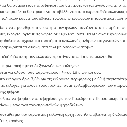
ια θα συμμετέχουν υποψήφιοι που θα προέρχονται αναλογικά από τις τ
ά ψηφοδέλτια θα πρέπει να υποβάλλονται από ευρωπαϊκές εκλογικές 
πολιτικών κομμάτων, εθνικές ενώσεις ψηφοφόρων ή ευρωπαϊκά πολιτι
πίσης να προωθήσει την ισότητα των φύλων, τονίζοντας ότι, παρά τη σ
ίες εκλογές, ορισμένες χώρες δεν εξέλεξαν ούτε μία γυναίκα ευρωβουλευ
φοδέλτια υποχρεωτικά συστήματα εναλλαγής ανδρών και γυναικών υ
αραβιάζονται τα δικαιώματα των μη δυαδικών ατόμων.
ωπαϊκή διάσταση των εκλογών προτείνονται επίσης τα ακόλουθα:
ή ευρωπαϊκή ημέρα διεξαγωγής των εκλογών
σθαι για όλους τους Ευρωπαίους ηλικίας 18 ετών και άνω
ο εκλογικό όριο 3,5% για τις εκλογικές περιφέρειες με 60 ή περισσότερ
τις εκλογές για όλους τους πολίτες, συμπεριλαμβανομένων των ατόμων
ικής ψήφου
πολίτες να ψηφίζουν υποψηφίους για τον Πρόεδρο της Ευρωπαϊκής Επι
ίων» μέσω των πανευρωπαϊκών ψηφοδελτίων.
υσταθεί μια νέα ευρωπαϊκή εκλογική αρχή που θα επιβλέπει τη διαδικασί
ους κανόνες.