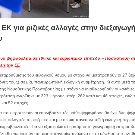
ΕΚ για ριζικές αλλαγές στην διεξαγωγ
ν
δύο ψηφοδέλτια σε εθνικό και ευρωπαϊκό επίπεδο – Ποσόστωση α
όλη την ΕΕ
 μεταρρύθμισης του εκλογικού νόμου με στόχο να μετατραπούν οι 27 ξεχ
όνες τους) σε μία, πανευρωπαϊκή εκλογική αναμέτρηση. Κι αυτό μετά 
σης Νομοθετικής Πρωτοβουλίας με στόχο να αναθεωρηθούν οι κανόνες 
πρόταση εγκρίθηκε με 323 ψήφους υπέρ, 262 κατά και 48 αποχές, ενώ 
 και 52 αποχές.
 που προτείνουν οι ευρωβουλευτές, κάθε ψηφοφόρος θα έχει δύο ψήφου
κές εκλογικές περιφέρειες και μία σε μια πανευρωπαϊκή εκλογική περιφ
ν ευρωβουλευτές. Για να εξασφαλιστεί η ισόρροπη γεωγραφική εκπροσ
έλη θα χωριστούν σε τρεις κατηγορίες ανάλογα με το μέγεθος του πλη