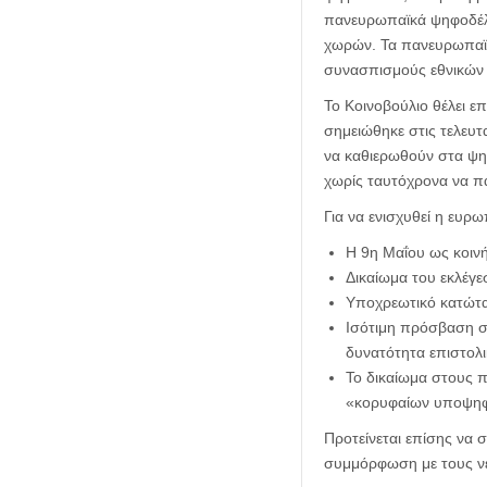
πανευρωπαϊκά ψηφοδέλτ
χωρών. Τα πανευρωπαϊκ
συνασπισμούς εθνικών 
Το Κοινοβούλιο θέλει ε
σημειώθηκε στις τελευτα
να καθιερωθούν στα ψη
χωρίς ταυτόχρονα να π
Για να ενισχυθεί η ευρ
Η 9η Μαΐου ως κοιν
Δικαίωμα του εκλέγε
Υποχρεωτικό κατώτατ
Ισότιμη πρόσβαση σ
δυνατότητα επιστολ
Το δικαίωμα στους 
«κορυφαίων υποψηφ
Προτείνεται επίσης να σ
συμμόρφωση με τους νέ