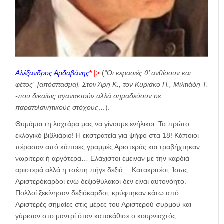
Αλέξανδρος Αρδαβάνης
*
|>
(
“Οι κερασιές θ’ ανθίσουν και
φέτος” [απόσπασμα]. Στον Άρη Κ., τον Κυριάκο Π., Μιλτιάδη Τ.
-που δικαίως αγανακτούν αλλά σημαδεύουν σε
παραπλανητικούς στόχους…
).
Θυμάμαι τη λαχτάρα μας να γίνουμε ενήλικοι. Το πρώτο
εκλογικό βιβλιάριο! Η εκστρατεία για ψήφο στα 18! Κάποιοι
πέρασαν από κάποιες γραμμές Αριστεράς και τραβήχτηκαν
νωρίτερα ή αργότερα… Ελάχιστοι έμειναν με την καρδιά
αριστερά αλλά η τσέπη πήγε δεξιά… Κατακριτέοι; Ίσως.
Αριστερόκαρδοι ενώ δεξιοθύλακοι δεν είναι αυτονόητο.
Πολλοί ξεκίνησαν δεξιόκαρδοι, κρύφτηκαν κάτω από
Αριστερές σημαίες στις μέρες του Αριστερού συρμού και
γύρισαν στο μαντρί όταν κατακάθισε ο κουρνιαχτός.