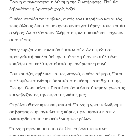
Ποια η αναγκαιότητα, η Δύναμη της Συντήρησης; Πού θα
ξεβραζόταν η Αριστερά χωρίς Δεξιά;
Ο νέος κοιτάζει τον ενήλικο, αυτός τον υπερήλικο και αυτός
τους άλλους δύο που αναρωτιούνται γιατί άραγε τους κοιτάει
ο γέρος. Ανταλλάσσουν βλέμματα ερωτηματικά και ψάχνουν
απαντήσεις.
Δεν γνωρίζουν αν ερωτούν ή απαντούν. Αν η ερώτηση
προηγείται ή ακολουθεί την απάντηση ή αν είναι όλα ένα
κουβάρι που καλά κρατεί από την ανθρώπινη αυγή.
Πού κοιτάζει, αμβλύωψ όπως νεογνό, ο νέος σήμερα; Όπου
τυφλωμένοι ατενίσαμε όσοι κάποτε πέσαμε στα δίχτυα της
Πίστης. Όσοι μείναμε Πιστοί και όσοι Απιστήσαμε γυρνώντας
και γαβγίζοντας την ουρά της νιότης μας.
Οι ρόλοι αδιανέμητοι και ρευστοί. Όπως η γριά παλινδρομεί
σε βρέφος στην αγκαλιά της κόρης πριν αφανιστεί στην
ανυπαρξία και την ανακύκλωση των ρόλων.
Όπως η αφεντιά μου που δε λέει να βολευτεί και να
κουρνιάσει όπου του ψιθύρισαν από χρόνια πως ανήκει. Και