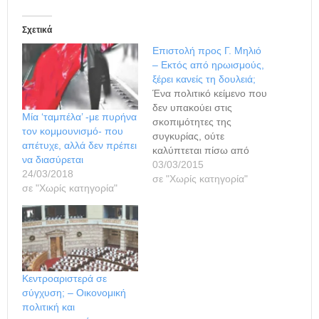
Σχετικά
Επιστολή προς Γ. Μηλιό
– Εκτός από ηρωισμούς,
ξέρει κανείς τη δουλειά;
Ένα πολιτικό κείμενο που
δεν υπακούει στις
Μία ‘ταμπέλα’ -με πυρήνα
σκοπιμότητες της
τον κομμουνισμό- που
συγκυρίας, ούτε
απέτυχε, αλλά δεν πρέπει
καλύπτεται πίσω από
να διασύρεται
βολικά ψεύδη, είναι πάντα
03/03/2015
24/03/2018
κέρδος. Αυτό αποκόμισα
σε "Χωρίς κατηγορία"
σε "Χωρίς κατηγορία"
από την επιστολή
Μηλιού. Από την άλλη, ο
ΣΥΡΙΖΑ παραμένει και ως
εξουσία το μικρό κόμμα
που ήταν στα πέτρινα
χρόνια. Τόσο από
πλευράς προσώπων όσο
Κεντροαριστερά σε
και από πλευράς…
σύγχυση; – Οικονομική
πολιτική και