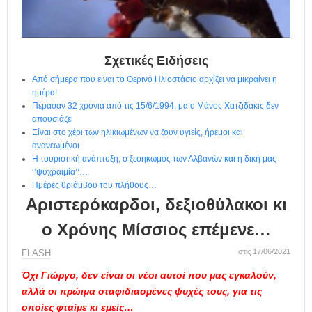
η
μ
ε
ρ
ί
Σχετικές Ειδήσεις
δ
Από σήμερα που είναι το Θερινό Ηλιοστάσιο αρχίζει να μικραίνει η
α
ημέρα!
Πέρασαν 32 χρόνια από τις 15/6/1994, μα ο Μάνος Χατζιδάκις δεν
απουσιάζει
Είναι στο χέρι των ηλικιωμένων να ζουν υγιείς, ήρεμοι και
ανανεωμένοι
Η τουριστική ανάπτυξη, ο ξεσηκωμός των Αλβανών και η δική μας
‘’ψυχραιμία’’…
Ημέρες θριάμβου του πλήθους…
Αριστερόκαρδοι, δεξιοθύλακοι κι
ο Χρόνης Μίσσιος επέμενε…
στις 17/06/2021
FLASH
Όχι Γιώργο, δεν είναι οι νέοι αυτοί που μας εγκαλούν,
αλλά οι πρώιμα σταφιδιασμένες ψυχές τους, για τις
οποίες φταίμε κι εμείς…