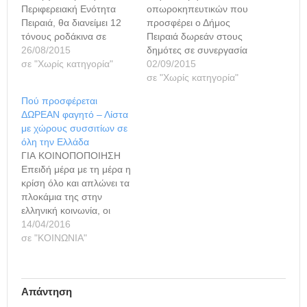
Περιφερειακή Ενότητα
οπωροκηπευτικών που
Πειραιά, θα διανείμει 12
προσφέρει ο Δήμος
τόνους ροδάκινα σε
Πειραιά δωρεάν στους
αδύναμους οικονομικά
26/08/2015
δημότες σε συνεργασία
δημότες και
σε "Χωρίς κατηγορία"
με την Περιφερειακή
02/09/2015
ωφελούμενους του
Ενότητα Πειραιά,
σε "Χωρίς κατηγορία"
δήμου. Όπως
παραβρέθηκε ο δήμαρχος
Πού προσφέρεται
ανακοινώθηκε,
Πειραιά Γιάννης
ΔΩΡΕΑΝ φαγητό – Λίστα
το πρόγραμμα διανομής
Μώραλης, ο
με χώρους συσσιτίων σε
θα συνεχιστεί και με άλλα
οποίος επισκέφθηκε την
όλη την Ελλάδα
είδη οπωροκηπευτικών
Ε΄Δημοτική Κοινότητα και
ΓΙΑ ΚΟΙΝΟΠΟΠΟΙΗΣΗ
στο άμεσο μέλλον. Η
την Κοινωφελή Δημοτική
Επειδή μέρα με τη μέρα η
διανομή θα
Επιχείρηση Πειραιά. Η
κρίση όλο και απλώνει τα
πραγματοποιηθεί από
διανομή των ροδάκινων
πλοκάμια της στην
την Τετάρτη 2/9 έως την
θα διαρκέσει έως την
ελληνική κοινωνία, οι
Παρασκευή 4/9, από
Παρασκευή 4
ανάγκες των
14/04/2016
τις…
Σεπτεμβρίου ενώ το
παρόχων δωρεάν
σε "ΚΟΙΝΩΝΙΑ"
πρόγραμμα θα…
συσσιτίων όλο και
αυξάνονται. Και ευτυχώς,
ακόμη υπάρχουν
Απάντηση
άνθρωποι που
προσφέρουν κάτι από το