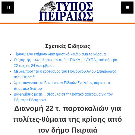
Η
μ
ε
Τύπος
ρ
ή
Πειραιώς - Ενημέρωση
σ
ι
Σχετικές Ειδήσεις
α
Δ
Τίρυνς: Ένα επίμονο διαπεραστικό κελάιδισμα το χάραμα.
ι
Ο ‘’χάρτης’’ των πληρωμών από e-ΕΦΚΑ και ΔΥΠΑ, από σήμερα
α
22 έως τις 24 Δεκεμβρίου
δ
Με λαμπρότητα ο εορτασμός του Πολιούχου Αγίου Σπυρίδωνος
στον Πειραιά
ι
Χριστουγεννιάτικο Bazaar των Ειδικών Σχολείων, αύριο στο
κ
Δημοτικό Θέατρο
τ
Διαφημίσεις με τη… σέσουλα σε τηλεοπτικό αφιέρωμα για τον
υ
Ρόμπερτ Ρέντφορντ
α
Διανομή 22 τ. πορτοκαλιών για
κ
ή
πολίτες-θύματα της κρίσης από
Ε
τον δήμο Πειραιά
φ