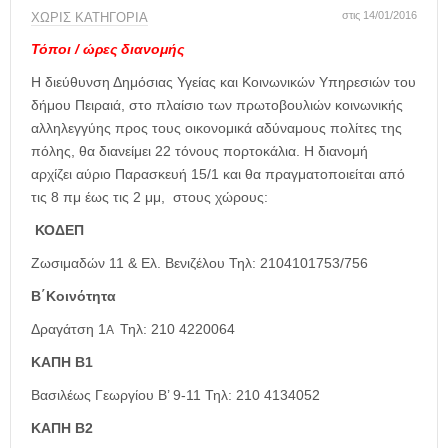
η
στις 14/01/2016
ΧΩΡΊΣ ΚΑΤΗΓΟΡΊΑ
μ
ε
Τόποι / ώρες διανομής
ρ
Η διεύθυνση Δημόσιας Υγείας και Κοινωνικών Υπηρεσιών του
ί
δ
δήμου Πειραιά, στο πλαίσιο των πρωτοβουλιών κοινωνικής
α
αλληλεγγύης προς τους οικονομικά αδύναμους πολίτες της
πόλης, θα διανείμει 22 τόνους πορτοκάλια. Η διανομή
αρχίζει αύριο Παρασκευή 15/1 και θα πραγματοποιείται από
τις 8 πμ έως τις 2 μμ, στους χώρους:
ΚΟΔΕΠ
Ζωσιμαδών 11 & Ελ. Βενιζέλου Τηλ: 2104101753/756
Β΄Κοινότητα
Δραγάτση 1
Τηλ: 210 4220064
Α
ΚΑΠΗ Β1
Βασιλέως Γεωργίου Β’ 9-11 Τηλ: 210 4134052
ΚΑΠΗ Β2