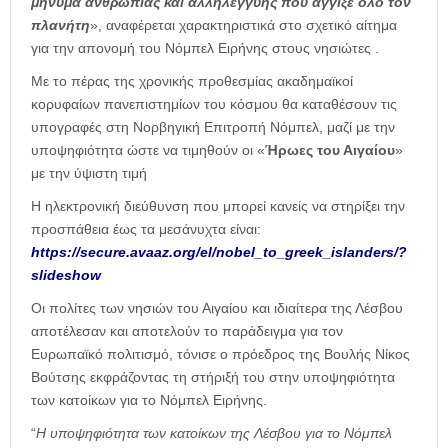
μήνυμα ανθρωπιάς και αλληλεγγύης που άγγιξε όλο τον
πλανήτη
», αναφέρεται χαρακτηριστικά στο σχετικό αίτημα
για την απονομή του Νόμπελ Ειρήνης στους νησιώτες .
Με το πέρας της χρονικής προθεσμίας ακαδημαϊκοί
κορυφαίων πανεπιστημίων του κόσμου θα καταθέσουν τις
υπογραφές στη Νορβηγική Επιτροπή Νόμπελ, μαζί με την
υποψηφιότητα ώστε να τιμηθούν οι «
Ήρωες του Αιγαίου
»
με την ύψιστη τιμή
Η ηλεκτρονική διεύθυνση που μπορεί κανείς να στηρίξει την
προσπάθεια έως τα μεσάνυχτα είναι:
https://secure.avaaz.org/el/nobel_to_greek_islanders/?
slideshow
Οι πολίτες των νησιών του Αιγαίου και ιδιαίτερα της Λέσβου
αποτέλεσαν και αποτελούν το παράδειγμα για τον
Ευρωπαϊκό πολιτισμό, τόνισε ο πρόεδρος της Βουλής Νίκος
Βούτσης εκφράζοντας τη στήριξή του στην υποψηφιότητα
των κατοίκων για το Νόμπελ Ειρήνης.
“
Η υποψηφιότητα των κατοίκων της Λέσβου για το Νόμπελ