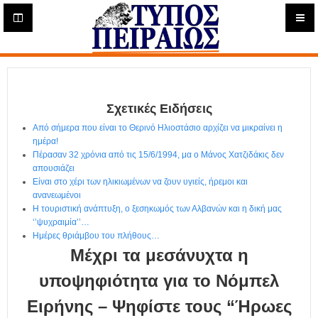
Η
μ
ε
Τύπος
ρ
ή
Πειραιώς - Ενημέρωση
σ
ι
Σχετικές Ειδήσεις
α
Δ
Από σήμερα που είναι το Θερινό Ηλιοστάσιο αρχίζει να μικραίνει η
ι
ημέρα!
α
Πέρασαν 32 χρόνια από τις 15/6/1994, μα ο Μάνος Χατζιδάκις δεν
δ
απουσιάζει
Είναι στο χέρι των ηλικιωμένων να ζουν υγιείς, ήρεμοι και
ι
ανανεωμένοι
κ
Η τουριστική ανάπτυξη, ο ξεσηκωμός των Αλβανών και η δική μας
τ
‘’ψυχραιμία’’…
υ
Ημέρες θριάμβου του πλήθους…
α
Μέχρι τα μεσάνυχτα η
κ
ή
υποψηφιότητα για το Νόμπελ
Ε
Ειρήνης – Ψηφίστε τους “Ήρωες
φ