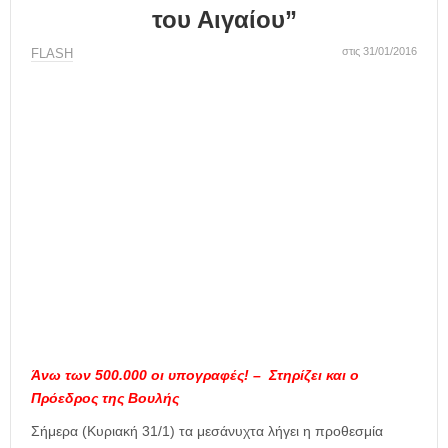
η
του Αιγαίου”
μ
ε
στις 31/01/2016
FLASH
ρ
ί
δ
α
Άνω των 500.000 οι υπογραφές! – Στηρίζει και ο
Πρόεδρος της Βουλής
Σήμερα (Κυριακή 31/1) τα μεσάνυχτα λήγει η προθεσμία