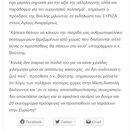
έχει μεγάλη σημασία για την αξία της αλληλεγγύης αλλά και
παράδειγμα για τον ευρωπαϊκό πολιτισμό
“, σημείωσε ο
πρόεδρος της Βουλής μιλώντας σε εκδήλωση του ΣΥΡΙΖΑ
στους Αγίους Αναργύρους.
“
Κάποιοι θέλουν να κάνουν την πατρίδα μας ανθρωποφύλακα
εκατομμυρίων ξεριζωμένων από χώρες που διαλύονται ,αλλά
αυτές οι προσπάθειες θα πέσουν στο κενό
” υπογράμμισε ο κ.
Βούτσης.
“
Κανείς δεν παίρνει τα παιδιά του για να κάνει χιλιάδες
χιλιόμετρα μέσα σε απίστευτες κακουχίες, αν δεν κινδυνεύει η
ζωή τους
“, πρόσθεσε ο κ. Βούτσης, σημειώνοντας μάλιστα
ότι λόγω των πολέμων τέσσερις χώρες στην Μέση Ανατολή
διαλύονται και “
αν οι τάσεις αποσταθεροποίησης συνεχιστούν
δεν αποκλείεται ακόμη και το εφιαλτικό σενάριο να δούμε και
20 εκατομμύρια πρόσφυγες να προσπαθούν να περάσουν
στην Ευρώπη!
“.
Facebook
Twitter
Email