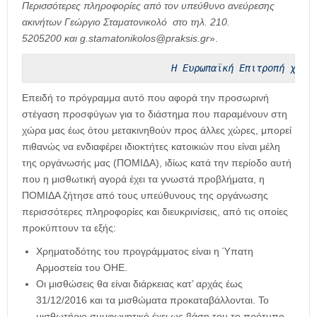
Περισσότερες πληροφορίες από τον υπεύθυνο ανεύρεσης
ακινήτων Γεώργιο Σταματονικολό στο τηλ. 210.
5205200 και g.stamatonikolos@praksis.gr
».
Η Ευρωπαϊκή Επιτροπή χορή
Επειδή το πρόγραμμα αυτό που αφορά την προσωρινή
στέγαση προσφύγων για το διάστημα που παραμένουν στη
χώρα μας έως ότου μετακινηθούν προς άλλες χώρες, μπορεί
πιθανώς να ενδιαφέρει ιδιοκτήτες κατοικιών που είναι μέλη
της οργάνωσής μας (ΠΟΜΙΔΑ), ιδίως κατά την περίοδο αυτή
που η μισθωτική αγορά έχει τα γνωστά προβλήματα, η
ΠΟΜΙΔΑ ζήτησε από τους υπεύθυνους της οργάνωσης
περισσότερες πληροφορίες και διευκρινίσεις, από τις οποίες
προκύπτουν τα εξής:
Χρηματοδότης του προγράμματος είναι η Ύπατη
Αρμοστεία του ΟΗΕ.
Οι μισθώσεις θα είναι διάρκειας κατ’ αρχάς έως
31/12/2016 και τα μισθώματα προκαταβάλλονται. Το
μισθωτήριο συμφωνητικό έχει ως βάση του το πρότυπο