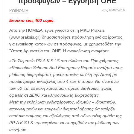
προσφύγων – Eγγύηση ΟΗΕ
η
μ
στις 18/02/2016
ΚΟΙΝΩΝΙΑ
ε
ρ
Ενοίκιο έως 400 ευρώ
ί
Από την ΠΟΜΙΔΑ, έγινε γνωστό ότι η ΜΚΟ Praksis
δ
(www.praksis.gr) δημοσιοποίησε πρόσκληση ενδιαφέροντος,
α
για ενοικίαση κατοικιών σε πρόσφυγες, με χρηματοδότη την
Ύπατη Αρμοστεία του ΟΗΕ. Η ανακοίνωση αναφέρει:
«
Το Σωματείο PR.A.K.S.I.S στα πλαίσια του Προγράμματος
«Relocation Scheme And Emergency Report» αναζητά προς
μίσθωση διαμερίσματα, μονοκατοικίες σε όλη την Αττική με
προδιαγραφές φιλοξενίας από 4 έως 6 άτομα. Να είναι άνω
των 60 τ.μ, σε καλή κατάσταση, άμεσα διαθέσιμα, χωρίς
οφειλές σε ΔΕΚΟ και κληρονομικές εκκρεμότητες.
Μετά την εκδήλωση ενδιαφέροντος, ιδιωτών – ιδιοκτητών,
επαγγελματιών και εταιρειών διαμεσολάβησης θα υπάρξει
επιτόπια εκτίμηση και αξιολόγηση από ειδικευμένη ομάδα της
PR.A.K.S.I.S. προκειμένου να εισηγηθούν την μίσθωση των
ακινήτων.