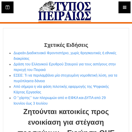
Η
μ
ε
Τύπος
ρ
ή
Πειραιώς - Ενημέρωση
σ
ι
Σχετικές Ειδήσεις
α
Δ
Δωρεάν Διαδικτυακό Φροντιστήριο, χωρίς θρησκευτικές ή εθνικές
ι
διακρίσεις
α
Δράση του Ελληνικού Ερυθρού Σταυρού για τους αστέγους στην
δ
περιοχή του Πειραιά
ΕΣΕΕ: Τι να περιλαμβάνει μία στοχευμένη νομοθετική λύση, για τα
ι
πυρόπληκτα δάνεια
κ
Από σήμερα η νέα φάση πιλοτικής εφαρμογής της Ψηφιακής
τ
Κάρτας Εργασίας
υ
Ο ‘’χάρτης’’ των πληρωμών από e-ΕΦΚΑ και ΔΥΠΑ από 29
α
Ιουνίου έως 3 Ιουλίου
κ
Ζητούνται κατοικίες προς
ή
Ε
ενοικίαση για στέγαση
φ