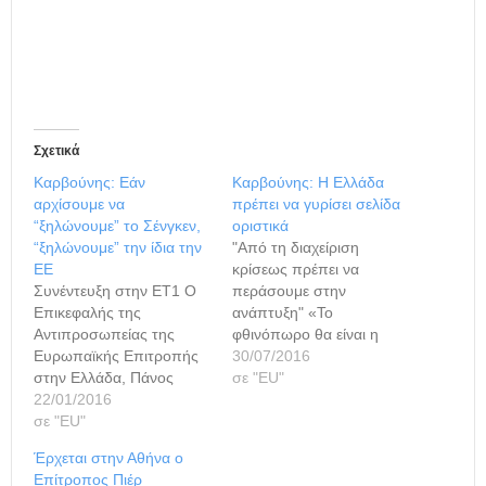
Σχετικά
Καρβούνης: Εάν
Καρβούνης: Η Ελλάδα
αρχίσουμε να
πρέπει να γυρίσει σελίδα
“ξηλώνουμε” το Σένγκεν,
οριστικά
“ξηλώνουμε” την ίδια την
"Από τη διαχείριση
ΕΕ
κρίσεως πρέπει να
Συνέντευξη στην ΕΤ1 Ο
περάσουμε στην
Επικεφαλής της
ανάπτυξη" «Το
Αντιπροσωπείας της
φθινόπωρο θα είναι η
Ευρωπαϊκής Επιτροπής
ώρα της αλήθειας» για
30/07/2016
στην Ελλάδα, Πάνος
την Ελλάδα, εκτιμά ο
σε "ΕU"
Καρβούνης, στην
22/01/2016
Επικεφαλής της
εκπομπή “Europe” με
σε "ΕU"
Αντιπροσωπείας της
την Εύα Μπούρα στην
Ευρωπαϊκής Επιτροπής
Έρχεται στην Αθήνα ο
ΕΡΤ1, σχολίασε τα
στην Ελλάδα Πάνος
Επίτροπος Πιέρ
μείζονα ζητήματα που
Καρβούνης.