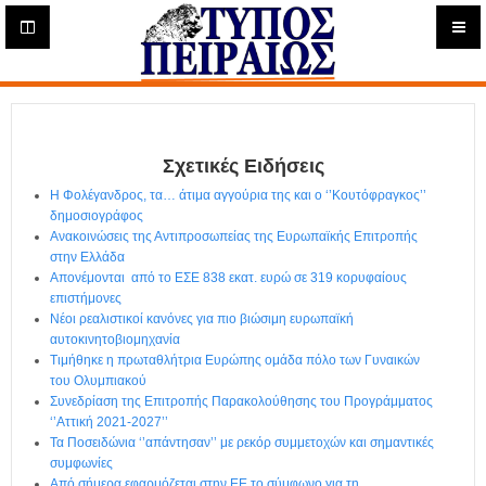
Η
μ
ε
Τύπος
ρ
ή
Πειραιώς - Ενημέρωση
σ
ι
Σχετικές Ειδήσεις
α
Δ
Η Φολέγανδρος, τα… άτιμα αγγούρια της και ο ‘’Κουτόφραγκος’’
ι
δημοσιογράφος
α
Ανακοινώσεις της Αντιπροσωπείας της Ευρωπαϊκής Επιτροπής
δ
στην Ελλάδα
Απονέμονται από το ΕΣΕ 838 εκατ. ευρώ σε 319 κορυφαίους
ι
επιστήμονες
κ
Νέοι ρεαλιστικοί κανόνες για πιο βιώσιμη ευρωπαϊκή
τ
αυτοκινητοβιομηχανία
υ
Τιμήθηκε η πρωταθλήτρια Ευρώπης ομάδα πόλο των Γυναικών
α
του Ολυμπιακού
κ
Συνεδρίαση της Επιτροπής Παρακολούθησης του Προγράμματος
ή
‘’Αττική 2021-2027’’
Ε
Τα Ποσειδώνια ‘’απάντησαν’’ με ρεκόρ συμμετοχών και σημαντικές
φ
συμφωνίες
Από σήμερα εφαρμόζεται στην ΕΕ το σύμφωνο για τη