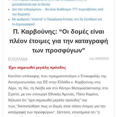
η
μετανάστευση και το άσυλο
μ
Δια παν ενδεχόμενον… θα είναι διαθέσιμοι 777 πυροσβέστες από
ε
την Κομισιόν
ρ
Με αριθμούς “απαντά” η Περιφέρεια Αττικής στο 5ο Συνέδριο για
ί
το Δημογραφικό
δ
Π. Καρβούνης: “Οι δομές είναι
α
πλέον έτοιμες για την καταγραφή
των προσφύγων”
στις 18/02/2016
ΕU
ΕΛΛΑΔΑ
,
Έχει σημειωθεί μεγάλη πρόοδος
Κατόπιν επίσκεψης που πραγματοποίησε ο Επικεφαλής της
Αντιπροσωπείας της ΕΕ στην Ελλάδα κ. Καρβούνης στη
Λέρο, τη Χίο, τη Λέσβο και στο Κέντρο Μετεγκατάστασης στο
Σχιστό, με τον υπουργό Εθνικής Άμυνας, Πάνο Καμένο,
δήλωσε ότι “
έχει σημειωθεί μεγάλη πρόοδος
” και
πως “δ
ιαπιστώθηκε πως οι δομές είναι πλέον έτοιμες για την
καταγραφή των προσφύγων
“. Ωστόσο, επεσήμανε ότι “
η