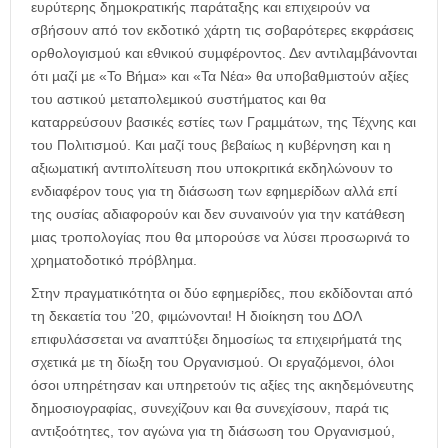
ευρύτερης δηµοκρατικής παράταξης και επιχειρούν να
σβήσουν από τον εκδοτικό χάρτη τις σοβαρότερες εκφράσεις
ορθολογισµού και εθνικού συµφέροντος. Δεν αντιλαµβάνονται
ότι µαζί µε «Το Βήµα» και «Τα Νέα» θα υποβαθµιστούν αξίες
του αστικού µεταπολεµικού συστήµατος και θα
καταρρεύσουν βασικές εστίες των Γραµµάτων, της Τέχνης και
του Πολιτισµού. Και µαζί τους βεβαίως η κυβέρνηση και η
αξιωµατική αντιπολίτευση που υποκριτικά εκδηλώνουν το
ενδιαφέρον τους για τη διάσωση των εφηµερίδων αλλά επί
της ουσίας αδιαφορούν και δεν συναινούν για την κατάθεση
µιας τροπολογίας που θα µπορούσε να λύσει προσωρινά το
χρηµατοδοτικό πρόβληµα.
Στην πραγµατικότητα οι δύο εφηµερίδες, που εκδίδονται από
τη δεκαετία του ’20, φιµώνονται! Η διοίκηση του ΔΟΛ
επιφυλάσσεται να αναπτύξει δηµοσίως τα επιχειρήµατά της
σχετικά µε τη δίωξη του Οργανισµού. Οι εργαζόµενοι, όλοι
όσοι υπηρέτησαν και υπηρετούν τις αξίες της ακηδεµόνευτης
δηµοσιογραφίας, συνεχίζουν και θα συνεχίσουν, παρά τις
αντιξοότητες, τον αγώνα για τη διάσωση του Οργανισµού,