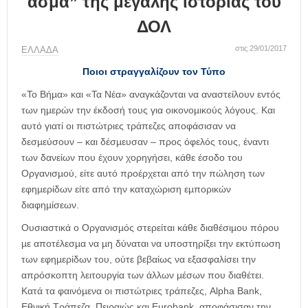
άσμα” της μεγάλης ιστορίας του
η
μ
ΔΟΛ
ε
ρ
στις 29/01/2017
ΕΛΛΑΔΑ
ί
Ποιοι στραγγαλίζουν τον Τύπο
δ
α
«Το Βήµα» και «Τα Νέα» αναγκάζονται να αναστείλουν εντός
των ηµερών την έκδοσή τους για οικονοµικούς λόγους. Και
αυτό γιατί οι πιστώτριες τράπεζες αποφάσισαν να
δεσµεύσουν – και δέσµευσαν – προς όφελός τους, έναντι
των δανείων που έχουν χορηγήσει, κάθε έσοδο του
Οργανισµού, είτε αυτό προέρχεται από την πώληση των
εφηµερίδων είτε από την καταχώριση εµπορικών
διαφηµίσεων.
Ουσιαστικά ο Οργανισµός στερείται κάθε διαθέσιµου πόρου
µε αποτέλεσµα να µη δύναται να υποστηρίξει την εκτύπωση
των εφηµερίδων του, ούτε βεβαίως να εξασφαλίσει την
απρόσκοπτη λειτουργία των άλλων µέσων που διαθέτει.
Κατά τα φαινόµενα οι πιστώτριες τράπεζες, Alpha Bank,
Εθνική Τράπεζα, Πειραιώς και Eurobank, αποφάσισαν την