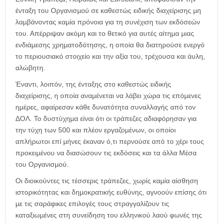
ένταξη του Οργανισµού σε καθεστώς ειδικής διαχείρισης µη
λαµβάνοντας καµία πρόνοια για τη συνέχιση των εκδόσεών
του. Απέρριψαν ακόµη και το θετικό για αυτές αίτηµα µιας
ενδιάµεσης χρηµατοδότησης, η οποία θα διατηρούσε ενεργό
το περιουσιακό στοιχείο και την αξία του, τρέχουσα και άυλη,
αλώβητη.
Έναντι, λοιπόν, της ένταξης στο καθεστώς ειδικής
διαχείρισης, η οποία αναµένεται να λάβει χώρα τις επόµενες
ηµέρες, αφαίρεσαν κάθε δυνατότητα συναλλαγής από τον
ΔΟΛ. Το δυστύχηµα είναι ότι οι τράπεζες αδιαφόρησαν για
την τύχη των 500 και πλέον εργαζοµένων, οι οποίοι
απλήρωτοι επί µήνες έκαναν ό,τι περνούσε από το χέρι τους
προκειµένου να διασώσουν τις εκδόσεις και τα άλλα Μέσα
του Οργανισµού.
Οι διοικούντες τις τέσσερις τράπεζες, χωρίς καµία αίσθηση
ιστορικότητας και δηµοκρατικής ευθύνης, αγνοούν επίσης ότι
µε τις σαράφικες επιλογές τους στραγγαλίζουν τις
καταξιωµένες στη συνείδηση του ελληνικού λαού φωνές της