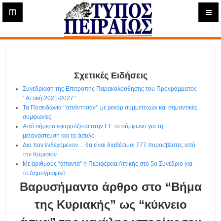
Η
μ
ε
Τύπος
ρ
ή
Πειραιώς - Ενημέρωση
σ
ι
Σχετικές Ειδήσεις
α
Δ
Συνεδρίαση της Επιτροπής Παρακολούθησης του Προγράμματος
ι
‘’Αττική 2021-2027’’
α
Τα Ποσειδώνια ‘’απάντησαν’’ με ρεκόρ συμμετοχών και σημαντικές
δ
συμφωνίες
Από σήμερα εφαρμόζεται στην ΕΕ το σύμφωνο για τη
ι
μετανάστευση και το άσυλο
κ
Δια παν ενδεχόμενον… θα είναι διαθέσιμοι 777 πυροσβέστες από
τ
την Κομισιόν
υ
Με αριθμούς “απαντά” η Περιφέρεια Αττικής στο 5ο Συνέδριο για
α
το Δημογραφικό
κ
Βαρυσήμαντο άρθρο στο “Βήμα
ή
Ε
της Κυριακής” ως “κύκνειο
φ