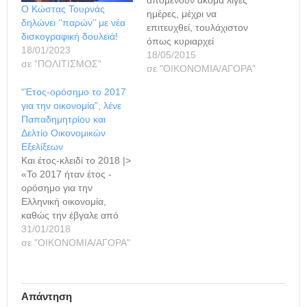
Ο Κώστας Τουρνάς
ημέρες, μέχρι να
δηλώνει ‘’παρών’’ με νέα
επιτευχθεί, τουλάχιστον
δισκογραφική δουλειά!
όπως κυριαρχεί
18/01/2023
τελευταία ως άποψη στη
18/05/2015
σε "ΠΟΛΙΤΙΣΜΟΣ"
δημόσια συζήτηση, μία
σε "ΟΙΚΟΝΟΜΙΑ/ΑΓΟΡΑ"
"έντιμη συμφωνία" με
“Έτος-ορόσημο το 2017
τους πιστωτές. Αυτό
για την οικονομία”, λένε
εκφράζεται σε σημερινή
Παπαδημητρίου και
της ανακοίνωση, στην
Δελτίο Οικονομικών
οποία επισημαίνεται: Η
Εξελίξεων
τελική συμφωνία,
Και έτος-κλειδί το 2018 |>
έστω και "μέτρια" να
«Το 2017 ήταν έτος -
χαρακτηριστεί ή κατώτερη
ορόσημο για την
των προσδοκιών να είναι,
Ελληνική οικονομία,
θεωρείται βέβαιο πως θα
καθώς την έβγαλε από
επιτρέψει στην ελληνική…
την πολυετή οικονομική
31/01/2018
κρίση και ύφεση
σε "ΟΙΚΟΝΟΜΙΑ/ΑΓΟΡΑ"
επαναφέροντάς την στην
ατραπό της ανάκαμψης»,
υπογραμμίζεται στο
Απάντηση
Δελτίο Οικονομικών