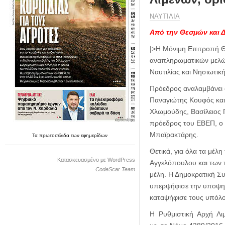
η
μ
ΝΑΥΤΙΛΙΑ
ε
ρ
Από την Θεσμών και 
ί
|>Η Μόνιμη Επιτροπή Θε
δ
αναπληρωματικών μελών
α
Ναυτιλίας και Νησιωτικ
Πρόεδρος αναλαμβάνει 
Παναγιώτης Κουφός και
Χλωμούδης, Βασίλειος Γ
πρόεδρος του ΕΒΕΠ, ο 
Μπαϊρακτάρης.
Τα
πρωτοσέλιδα
των
εφημερίδων
Θετικά, για όλα τα μέλ
Κατασκευασμένο με WordPress
Αγγελόπουλου και των 
CodeScar Team
μέλη. Η Δημοκρατική Σ
υπερψήφισε την υποψηφ
καταψήφισε τους υπόλο
Η Ρυθμιστική Αρχή Λιμ