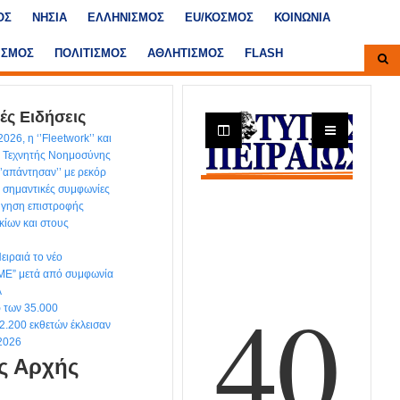
ΟΣ
ΝΗΣΙΑ
ΕΛΛΗΝΙΣΜΟΣ
ΕU/ΚΟΣΜΟΣ
ΚΟΙΝΩΝΙΑ
ΙΣΜΟΣ
ΠΟΛΙΤΙΣΜΟΣ
ΑΘΛΗΤΙΣΜΟΣ
FLASH
ές Ειδήσεις
026, η ‘’Fleetwork’’ και
ς Τεχνητής Νοημοσύνης
‘’απάντησαν’’ με ρεκόρ
 σημαντικές συμφωνίες
ήγηση επιστροφής
κίων και στους
Πειραιά το νέο
E” μετά από συμφωνία
A
ρ των 35.000
2.200 εκθετών έκλεισαν
2026
ής Αρχής