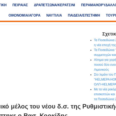
ΤΙΚΗ
ΠΕΙΡΑΙΑΣ
ΔΡΑΠΕΤΣΩΝΑ/ΚΕΡΑΤΣΙΝΙ
ΠΕΡΑΜΑ/ΚΟΡΥΔΑΛΛ
ΟΙΚΟΝΟΜΙΑ/ΑΓΟΡΑ
ΝΑΥΤΙΛΙΑ
ΠΑΙΔΕΙΑ/ΕΠΙΣΤΗΜΗ
ΤΟΥΡ
Σχετικ
Τα Ποσειδώνια 2
η νέα εποχή τη
Τα Ποσειδώνια 
συμμετοχών και
Αίτημα για χορ
ποσού δύο ενοι
Λιμενικούς
Στο λιμάνι του 
“HELMEPA HOM
ΟΛΠ-HELMEP
Με τα νέα ρεκό
επισκεπτών και 
τα Ποσειδώνια 
ικό μέλος του νέου δ.σ. της Ρυθμιστικ
στηκε ο Βασ. Κορκίδης