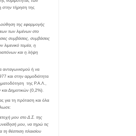
ης νομιμότητας των
η στην τήρηση της
λούθηση της εφαρμογής
εων των λιμένων στο
όσιες συμβάσεις, συμβάσεις
 λιμενικό τομέα, η
αραπόνων και η λήψη
τα ανταγωνισμού ή να
1977 και στην αρμοδιότητα
ηματοδότηση της Ρ.Α.Λ.,
 και Δημοτικών (0,2%).
ας για τη πρόταση και όλα
ήλωσε:
ετοχή μου στο Δ.Σ. της
υνείδησή μου, να τηρώ τις
ια τη θέσπιση πλαισίου