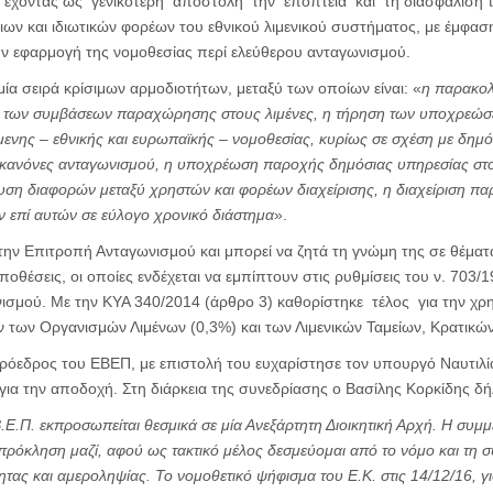
 έχοντας ως γενικότερη αποστολή την εποπτεία και τη διασφάλιση τ
ων και ιδιωτικών φορέων του εθνικού λιμενικού συστήματος, με έμφασ
ην εφαρμογή της νομοθεσίας περί ελεύθερου ανταγωνισμού.
μία σειρά κρίσιμων αρμοδιοτήτων, μεταξύ των οποίων είναι: «
η παρακο
ν των συμβάσεων παραχώρησης στους λιμένες, η τήρηση των υποχρεώσ
ίμενης – εθνικής και ευρωπαϊκής – νομοθεσίας, κυρίως σε σχέση με δημ
κανόνες ανταγωνισμού, η υποχρέωση παροχής δημόσιας υπηρεσίας στον
υση διαφορών μεταξύ χρηστών και φορέων διαχείρισης, η διαχείριση π
 επί αυτών σε εύλογο χρονικό διάστημα
».
την Επιτροπή Ανταγωνισμού και μπορεί να ζητά τη γνώμη της σε θέμα
οθέσεις, οι οποίες ενδέχεται να εμπίπτουν στις ρυθμίσεις του ν. 703/
ισμού. Με την ΚΥΑ 340/2014 (άρθρο 3) καθορίστηκε τέλος για την χρ
 των Οργανισμών Λιμένων (0,3%) και των Λιμενικών Ταμείων, Κρατικών
πρόεδρος του ΕΒΕΠ, με επιστολή του ευχαρίστησε τον υπουργό Ναυτιλί
για την αποδοχή. Στη διάρκεια της συνεδρίασης ο Βασίλης Κορκίδης δ
.Ε.Π. εκπροσωπείται θεσμικά σε μία Ανεξάρτητη Διοικητική Αρχή. Η συμμ
ι πρόκληση μαζί, αφού ως τακτικό μέλος δεσμεύομαι από το νόμο και τη σ
τητας και αμεροληψίας. Το νομοθετικό ψήφισμα του Ε.Κ. στις 14/12/16, γ