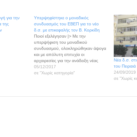
ογή για την
Υπερψηφίστηκε ο μοναδικός
α της
συνδυασμός του ΕΒΕΠ για το νέο
ν
δ.σ. με επικεφαλής τον Β. Κορκίδη
Ποιοί εξελέγησαν |> Με την
υπερψήφιση του μοναδικού
συνδυασμού, ολοκληρώθηκαν άψογα
και με απόλυτη επιτυχία οι
Νέα δ.σ. στι
αρχαιρεσίες για την ανάδειξη νέας
του Πειραιά
διοίκησης στο Εμπορικό και
05/12/2017
24/09/2019
Βιομηχανικό Επιμελητήριο Πειραιώς
σε "Χωρίς κατηγορία"
σε "Χωρίς κ
(ΕΒΕΠ). Ο συνδυασμός
«Επιχειρηματική Ανάπτυξη Πειραιά»,
με επικεφαλής τον νυν πρόεδρο του
Επιμελητηρίου,Βασίλη Κορκίδη, έδειξε
ότι διαθέτει χαρακτηριστικά
πολυσυλλεκτικότητας και
αντιπροσωπευτικότητας. Η…