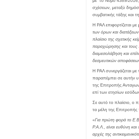
με το Νόμο 4389/2016,
σχέσεων, μεταξύ δημόσι
συμβατικής τάξης και τ
Η ΡΑΛ επιφορτίζεται με 
των όρων και διατάξεω
πλαίσιο της σχετικής κε
παραχώρησης και τους 
διαμεσολάβηση και επίλ
δεσμευτικών αποφάσεων
Η ΡΑΛ συνεργάζεται με 
παραπέμπει σε αυτήν υπ
της Επιτροπής Ανταγων
επί των ετησίων εσόδων
Σε αυτό το πλαίσιο, ο 
τα μέλη της Επιτροπής 
«
Για πρώτη φορά το Ε.Β
Ρ.Α.Λ., είναι ευθύνη κα
αρχές της αντικειμενικό