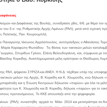
Διαφάνειας
σμών και Διαφάνειας της Βουλής, συνεδρίασε χθες, 6/6, με θέμα τον ο
 του δ.σ. της Ρυθμιστικής Αρχής Λιμένων (ΡΑΛ), μετά από σχετική π
ής Πολιτικής, Παν. Κουρουμπλή.
ο Παναγιώτης Ιάσωνος Αγγελόπουλος, αντιπρόεδρος ο Αθανάσιος Τορου
 Μαρία Καραφώτη-Φωτιάδου. Τις θέσεις των τακτικών μελών καταλαμβ
εωργίου, Σπυρίδων Γρίνου, Ελένη Βελουδογιάννη, και, σύμφωνα με το
Βασίλης Κορκίδης. Αναπληρωματικά μέλη ορίστηκαν οι Θεόδωρος Λυμ
η της ΡΑΛ, ψήφισαν ΣΥΡΙΖΑ και ΑΝΕΛ. Η Ν.Δ. τάχθηκε υπέρ της υποψηφ
τακτικών μελών της Αρχής, Β. Κορκίδη και Κ. Χλωμούδη, ενώ δήλωσε 
υμπαράταξη και η Ένωση Κεντρώων δήλωσαν «παρών» για όλα τα μέλ
ιότητα των Κ. Χλωμούδη και Β. Κορκίδη, δήλωσε «παρών» για το τακτι
ιπους προτεινόμενους. Το ΚΚΕ απουσίαζε από την ψηφοφορία.
ένων (ΡΑΛ) συνεστήθη αρχικά το Μάιο 2014 και μετατράπηκε σε Ανε