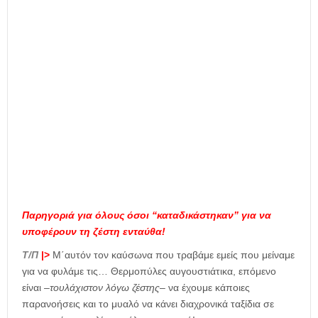
η
μ
ε
ρ
ί
δ
α
Παρηγοριά για όλους όσοι “καταδικάστηκαν” για να
υποφέρουν τη ζέστη ενταύθα!
Τ/Π
|>
Μ΄αυτόν τον καύσωνα που τραβάμε εμείς που μείναμε
για να φυλάμε τις… Θερμοπύλες αυγουστιάτικα, επόμενο
είναι –
τουλάχιστον λόγω ζέστης
– να έχουμε κάποιες
παρανοήσεις και το μυαλό να κάνει διαχρονικά ταξίδια σε