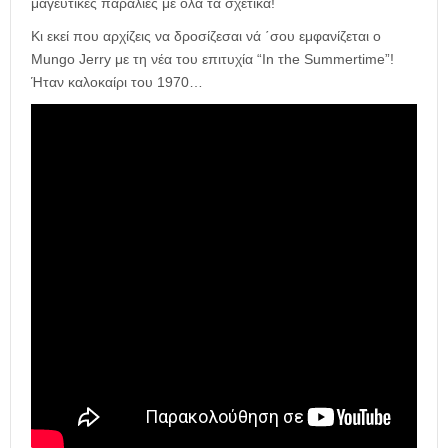
μαγευτικές παραλίες με όλα τα σχετικά!
Κι εκεί που αρχίζεις να δροσίζεσαι νά ΄σου εμφανίζεται ο
Mungo Jerry με τη νέα του επιτυχία “In τhe Summertime”!
Ήταν καλοκαίρι του 1970…