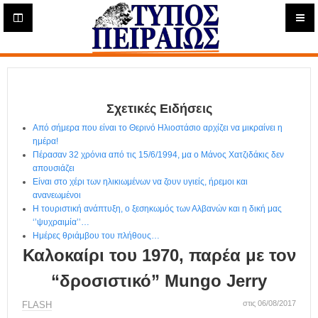
Η
μ
ε
Τύπος
ρ
ή
Πειραιώς - Ενημέρωση
σ
ι
Σχετικές Ειδήσεις
α
Δ
Από σήμερα που είναι το Θερινό Ηλιοστάσιο αρχίζει να μικραίνει η
ι
ημέρα!
α
Πέρασαν 32 χρόνια από τις 15/6/1994, μα ο Μάνος Χατζιδάκις δεν
δ
απουσιάζει
Είναι στο χέρι των ηλικιωμένων να ζουν υγιείς, ήρεμοι και
ι
ανανεωμένοι
κ
Η τουριστική ανάπτυξη, ο ξεσηκωμός των Αλβανών και η δική μας
τ
‘’ψυχραιμία’’…
υ
Ημέρες θριάμβου του πλήθους…
α
Καλοκαίρι του 1970, παρέα με τον
κ
ή
“δροσιστικό” Mungo Jerry
Ε
φ
στις 06/08/2017
FLASH