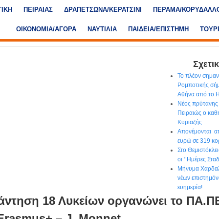
ΤΙΚΗ
ΠΕΙΡΑΙΑΣ
ΔΡΑΠΕΤΣΩΝΑ/ΚΕΡΑΤΣΙΝΙ
ΠΕΡΑΜΑ/ΚΟΡΥΔΑΛΛ
ΟΙΚΟΝΟΜΙΑ/ΑΓΟΡΑ
ΝΑΥΤΙΛΙΑ
ΠΑΙΔΕΙΑ/ΕΠΙΣΤΗΜΗ
ΤΟΥΡ
Σχετικ
Το πλέον σημα
Ρομποτικής σήμ
Αθήνα από το
Νέος πρύτανης 
Πειραιώς ο κα
Κυριαζής
Απονέμονται απ
ευρώ σε 319 κο
Στο Θεμιστόκλε
οι ‘’Ημέρες Στα
Μήνυμα Χαρδαλ
νέων επιστημόν
ευημερία!
ντηση 18 Λυκείων οργανώνει το ΠΑ.ΠΕ
rasmus+ – J. Monnet