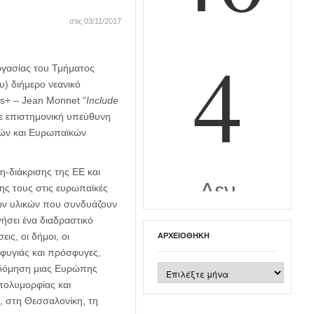
στις 03/11/2017
ργασίας του Τμήματος
) διήμερο νεανικό
s+ – Jean Monnet “
Include
με επιστημονική υπεύθυνη
νών και Ευρωπαϊκών
μη-διάκρισης της ΕΕ και
ης τους στις ευρωπαϊκές
κών υλικών που συνδυάζουν
γήσει ένα διαδραστικό
ις, οι δήμοι, οι
ΑΡΧΕΙΟΘΉΚΗ
σφυγιάς και πρόσφυγες,
Αρχειοθήκη
οδόμηση μιας Ευρώπης
πολυμορφίας και
, στη Θεσσαλονίκη, τη