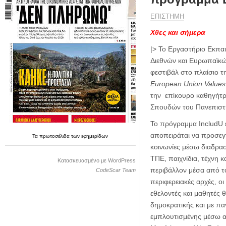
η
μ
ΕΠΙΣΤΗΜΗ
ε
ρ
Χθες και σήμερα
ί
|> Το Εργαστήριο Εκπαι
δ
Διεθνών και Ευρωπαϊκώ
α
φεστιβάλ στο πλαίσιο 
European Union Values
την επίκουρο καθηγήτρ
Σπουδών του Πανεπιστη
Το πρόγραμμα IncludU εσ
αποπειράται να προσεγ
Τα
πρωτοσέλιδα
των
εφημερίδων
κοινωνίες μέσω διαδρα
ΤΠΕ, παιχνίδια, τέχνη κ
Κατασκευασμένο με WordPress
περιβάλλον μέσα από το 
CodeScar Team
περιφερειακές αρχές, ο
εθελοντές και μαθητές
δημοκρατικής και με πα
εμπλουτισμένης μέσω α