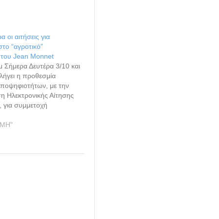
 οι αιτήσεις για
το “αγροτικό”
του Jean Monnet
μ Σήμερα Δευτέρα 3/10 και
λήγει η προθεσμία
ποψηφιοτήτων, με την
 Ηλεκτρονικής Αίτησης
 για συμμετοχή
ευτικό πρόγραμμα
με θέμα την "Ευρωπαϊκή
ΗΜΗ"
ακυβέρνηση".
να, τo Ευρωπαϊκό Κέντρο
ean Monnet του Εθνικού &
ακού Πανεπιστημίου
ΠΑ) διοργανώνει
κό πρόγραμμα με…