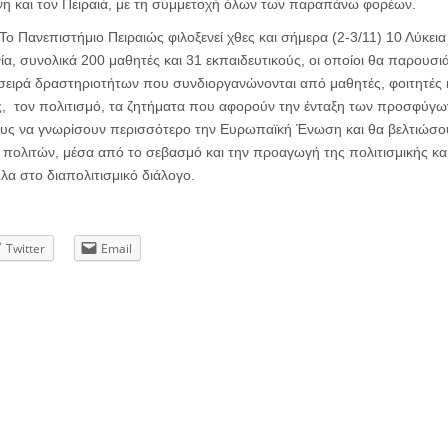
νη και τον Πειραιά, με τη συμμετοχή όλων των παραπάνω φορέων.
 Το Πανεπιστήμιο Πειραιώς φιλοξενεί χθες και σήμερα (2-3/11) 10 Λύκεια 
α, συνολικά 200 μαθητές και 31 εκπαιδευτικούς, οι οποίοι θα παρουσιά
σειρά δραστηριοτήτων που συνδιοργανώνονται από μαθητές, φοιτητές κ
ες, τον πολιτισμό, τα ζητήματα που αφορούν την ένταξη των προσφύγω
υς να γνωρίσουν περισσότερο την Ευρωπαϊκή Ένωση και θα βελτιώσου
πολιτών, μέσα από το σεβασμό και την προαγωγή της πολιτισμικής κα
α στο διαπολιτισμικό διάλογο.
Twitter
Email