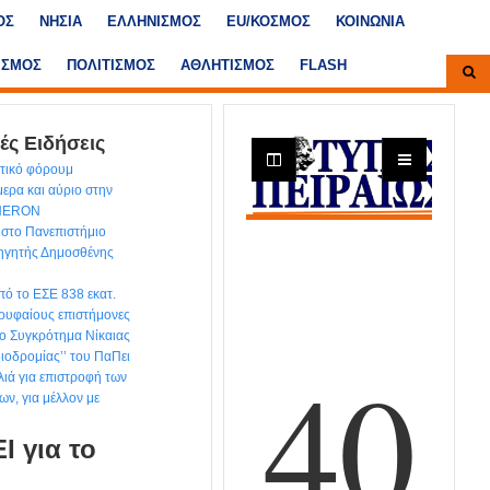
ΟΣ
ΝΗΣΙΑ
ΕΛΛΗΝΙΣΜΟΣ
ΕU/ΚΟΣΜΟΣ
ΚΟΙΝΩΝΙΑ
ΙΣΜΟΣ
ΠΟΛΙΤΙΣΜΟΣ
ΑΘΛΗΤΙΣΜΟΣ
FLASH
ές Ειδήσεις
ντικό φόρουμ
ερα και αύριο στην
 HERON
στο Πανεπιστήμιο
θηγητής Δημοσθένης
ό το ΕΣΕ 838 εκατ.
ρυφαίους επιστήμονες
ιο Συγκρότημα Νίκαιας
διοδρομίας’’ του ΠαΠει
ιά για επιστροφή των
ων, για μέλλον με
Ι για το