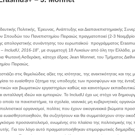
δευτικής Πολιτικής, Έρευνας, Ανάπτυξης και Διαπανεπιστημιακής Συνε
ν Σπουδών του Πανεπιστημίου Πειραιώς πραγματοποιεί (2-3 Νοεμβρίου
της απολογιστικής συνάντησης του ευρωπαϊκού προγράμματος Erasmu
 – IncludU, 2016-18
”, με συμμετοχή 18 Λυκείων από όλη την Ελλάδα, 
ια Φωτεινή Ασδεράκη, κάτοχο έδρας Jean Monnet, του Τμήματος Διεθ
μίου Πειραιώς.
τιάζει στις θεμελιώδεις αξίες της ισότητας, της ανεκτικότητας και της 
γίσει το ευαίσθητο ζήτημα της υποδοχής των προσφύγων και της ένταξ
στικών και βιωματικών εργαστηρίων καθώς και καινοτόμων εκπαιδευτι
αι ανταλλαγή ιδεών και εμπειριών. Το IncludU έχει ως στόχο να δημιουρ
οποίο τα πανεπιστήμια, τα σχολεία, νεανικές μη κυβερνητικές οργανώσε
ι πολιτιστικοί οργανισμοί, πολίτες που έχουν οικογενειακά βιώματα προ
 θα ευαισθητοποιηθούν, θα συζητήσουν και θα συμμετάσχουν στην οικ
γκόσμιο προσανατολισμό, ενωμένης στο πλαίσιο της πολιτισμικής της 
υτής. Για τον λόγο αυτό πραγματοποιήθηκαν επιμορφωτικές διημερίδες