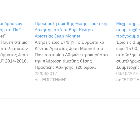
αι δράσεων
Προκήρυξη άμισθης θέσης Πρακτικής
Μέχρι σήμερα
ές στο ΠαΠει
Άσκησης από το Ευρ. Κέντρο
συμμετοχή σ
net"
Αριστείας Jean Monnet
πρόγραμμα 
 Πανεπιστήμιο
Αιτήσεις έως 17/9 |> Το Ευρωπαϊκό
Έως τις 3 μ
Αποτελεσμάτων
Κέντρο Αριστείας Jean Monnet του
ώρα 15:00, 
άμματος Jean
Πανεπιστημίου Αθηνών προκηρύσσει
υποβολής υ
EU” 2014-2016,
την πλήρωση άμισθης θέσης
συμπλήρωση
και
Πρακτικής Άσκησης (20 ωρών/
Συμμετοχής,
Στο πλαίσιο
εβδομάδα, πρωινές ώρες) επί 6 μήνες
23/08/2017
στο εκπαιδ
03/10/2016
ποιήθηκαν
(1/10/17 - 31/3/18). Τα απαιτούμενα
σε "ΕΠΙΣΤΗΜΗ"
ερευνητών 
σε "ΕΠΙΣΤ
ρίδες σε
προσόντα, είναι: α. Τουλάχιστον
Αγροτική Δι
αβάλα και
Πτυχίο ΑΕΙ (θα προτιμηθούν κάτοχοι
Συγκεκριμέ
ετείχαν 528
Μεταπτυχιακού στα παρακάτω
Αριστείας J
ευτικοί από
γνωστικά αντικείμενα ) β. Γνώση
Καποδιστρι
ι…
και…
Αθηνών (ΕΚ
εκπαιδευτι