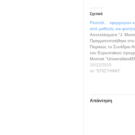
Σχετικά
Ρεσιτάλ… εφαρμογών κ
από μαθητές και φοιτητ
Αποτελέσματα "J. Mon
Πραγματοποιήθηκε στο
Πειραιώς το Συνέδριο 
του Ευρωπαϊκού προγρ
Monnet “Universities4
από το Τμήμα Διεθνών 
10/12/2015
Ευρωπαϊκών Σπουδών. 
σε "ΕΠΙΣΤΗΜΗ"
του προγράμματος υλο
επτά επιμορφωτικές ημε
Αττική, Θεσσαλονίκη, Κ
Τήλο, στις οποίες συμμ
Απάντηση
μαθητές και 112 εκπαιδ
όλη την Ελλάδα και όχ