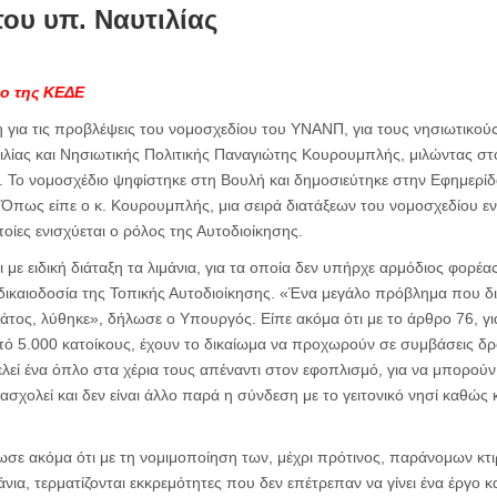
ου υπ. Ναυτιλίας
ιο της ΚΕΔΕ
 για τις προβλέψεις του νομοσχεδίου του ΥΝΑΝΠ, για τους νησιωτικού
λίας και Νησιωτικής Πολιτικής Παναγιώτης Κουρουμπλής, μιλώντας στο
α. Το νομοσχέδιο ψηφίστηκε στη Βουλή και δημοσιεύτηκε στην Εφημερ
 Όπως είπε ο κ. Κουρουμπλής, μια σειρά διατάξεων του νομοσχεδίου εν
οίες ενισχύεται ο ρόλος της Αυτοδιοίκησης.
με ειδική διάταξη τα λιμάνια, για τα οποία δεν υπήρχε αρμόδιος φορέα
δικαιοδοσία της Τοπικής Αυτοδιοίκησης. «Ένα μεγάλο πρόβλημα που δι
ράτος, λύθηκε», δήλωσε ο Υπουργός. Είπε ακόμα ότι με το άρθρο 76, γ
από 5.000 κατοίκους, έχουν το δικαίωμα να προχωρούν σε συμβάσεις 
λεί ένα όπλο στα χέρια τους απέναντι στον εφοπλισμό, για να μπορού
χολεί και δεν είναι άλλο παρά η σύνδεση με το γειτονικό νησί καθώς κ
σε ακόμα ότι με τη νομιμοποίηση των, μέχρι πρότινος, παράνομων κτι
ια, τερματίζονται εκκρεμότητες που δεν επέτρεπαν να γίνει ένα έργο κα