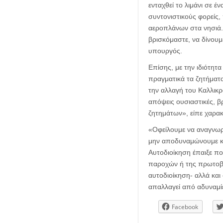
ενταχθεί το λιμάνι σε έ
συντονιστικούς φορείς, 
αεροπλάνων στα νησιά.
βρισκόμαστε, να δίνουμε
υπουργός.
Επίσης, με την ιδιότητ
πραγματικά τα ζητήματ
την αλλαγή του Καλλικρά
απόψεις ουσιαστικές, β
ζητημάτων», είπε χαρακ
«Οφείλουμε να αναγνωρ
μην αποδυναμώνουμε κα
Αυτοδιοίκηση έπαιξε πο
παροχών ή της πρωτοβάθ
αυτοδιοίκηση- αλλά κα
απαλλαγεί από αδυναμίε
Facebook