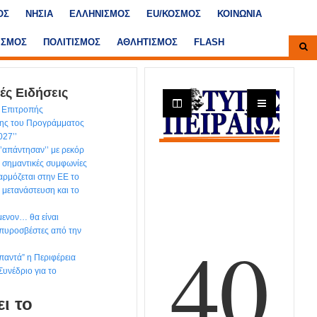
ΟΣ
ΝΗΣΙΑ
ΕΛΛΗΝΙΣΜΟΣ
ΕU/ΚΟΣΜΟΣ
ΚΟΙΝΩΝΙΑ
ΙΣΜΟΣ
ΠΟΛΙΤΙΣΜΟΣ
ΑΘΛΗΤΙΣΜΟΣ
FLASH
ές Ειδήσεις
ς Επιτροπής
ης του Προγράμματος
027’’
‘’απάντησαν’’ με ρεκόρ
 σημαντικές συμφωνίες
ρμόζεται στην ΕΕ το
 μετανάστευση και το
μενον… θα είναι
 πυροσβέστες από την
παντά” η Περιφέρεια
Συνέδριο για το
ι το