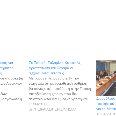
ευση για
Σε Πειραιά, Σαλαμίνα, Κερατσίνι,
στήματος
Δραπετσώνα και Πέραμα οι
ης
“ξεχασμένες” εκτάσεις
υρεία σύσκεψη
Με νομοθετική ρύθμιση |> Την
των Λιμενικών
εξαγγελία ότι με νομοθετική ρύθμιση
θα συνεχιστεί η απόδοση στην Τοπική
ρέων
Αυτοδιοίκηση χώρων που δεν
Διαβούλευσ
ν, οργάνωσε η
αξιοποιούνται για λιμενική χρήση και
τοπικής αυτ
ουργείου
έχουν εξαιρεθεί από τη Σύμβαση
14/04/2017
για το Μετα
ς Πολιτικής,
Παραχώρησης μεταξύ του Ελληνικού
σε "ΠΕΙΡΑΙΑΣ/ΠΕΡΙΞ/ΝΗΣΙΑ"
13/04/2018
ού διαλόγου
Δημοσίου και του ΟΛΠ, έκανε ο