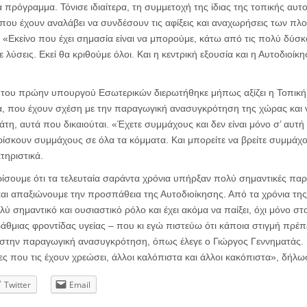
να πρόγραμμα. Τόνισε ιδιαίτερα, τη συμμετοχή της ίδιας της τοπικής αυτ
που έχουν αναλάβει να συνδέσουν τις αφίξεις και αναχωρήσεις των πλοί
 «Εκείνο που έχει σημασία είναι να μπορούμε, κάτω από τις πολύ δύσ
 λύσεις. Εκεί θα κριθούμε όλοι. Και η κεντρική εξουσία και η Αυτοδιο
α του πρώην υπουργού Εσωτερικών διερωτήθηκε μήπως αξίζει η Τοπική 
α, που έχουν σχέση με την παραγωγική ανασυγκρότηση της χώρας και 
τη, αυτά που δικαιούται. «Έχετε συμμάχους και δεν είναι μόνο σ’ αυτή
ρίσκουν συμμάχους σε όλα τα κόμματα. Και μπορείτε να βρείτε συμμάχο
τηριστικά.
ίσουμε ότι τα τελευταία σαράντα χρόνια υπήρξαν πολύ σημαντικές παρ
ι απαξιώνουμε την προσπάθεια της Αυτοδιοίκησης. Από τα χρόνια της
λύ σημαντικό και ουσιαστικό ρόλο και έχει ακόμα να παίξει, όχι μόνο σ
μιας φροντίδας υγείας – που κι εγώ πιστεύω ότι κάποια στιγμή πρέπε
ι στην παραγωγική ανασυγκρότηση, όπως έλεγε ο Γιώργος Γεννηματάς. 
ς που τις έχουν χρεώσει, άλλοι καλόπιστα και άλλοι κακόπιστα», δήλ
Twitter
Email