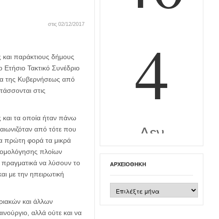
στις 02/12/2017
ς και παράκτιους δήμους
 Ετήσιο Τακτικό Συνέδριο
ίδα της Κυβερνήσεως από
τάσσονται στις
ς και τα οποία ήταν πάνω
αιωνιζόταν από τότε που
ια πρώτη φορά τα μικρά
δρομολόγησης πλοίων
ν πραγματικά να λύσουν το
ΑΡΧΕΙΟΘΉΚΗ
αι με την ηπειρωτική
Αρχειοθήκη
ριακών και άλλων
ινούργιο, αλλά ούτε και να