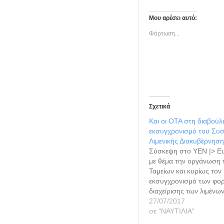
Μου αρέσει αυτό:
Φόρτωση...
Σχετικά
Και οι ΟΤΑ στη διαβούλ
εκσυγχρονισμό του Συ
Λιμενικής Διακυβέρνησ
Σύσκεψη στο ΥΕΝ |> Ε
με θέμα την οργάνωση 
Ταμείων και κυρίως τον
εκσυγχρονισμό των φο
διαχείρισης των λιμένω
πολιτική ηγεσία του υπ
27/07/2017
Ναυτιλίας και Νησιωτική
σε "ΝΑΥΤΙΛΙΑ"
στο πλαίσιο του ανοικτ