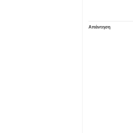
που έχει αρχίσει για τον
εκσυγχρονισμό του Συ
Λιμενικής Διακυβέρνηση
σύσκεψη, υπό…
Απάντηση