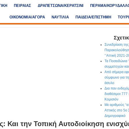
ΤΙΚΗ
ΠΕΙΡΑΙΑΣ
ΔΡΑΠΕΤΣΩΝΑ/ΚΕΡΑΤΣΙΝΙ
ΠΕΡΑΜΑ/ΚΟΡΥΔΑΛΛ
ΟΙΚΟΝΟΜΙΑ/ΑΓΟΡΑ
ΝΑΥΤΙΛΙΑ
ΠΑΙΔΕΙΑ/ΕΠΙΣΤΗΜΗ
ΤΟΥΡ
Σχετικ
Συνεδρίαση τη
Παρακολούθησ
‘’Αττική 2021-2
Τα Ποσειδώνια 
συμμετοχών και
Από σήμερα εφα
σύμφωνο για τη
άσυλο
Δια παν ενδεχό
διαθέσιμοι 777
Κομισιόν
Με αριθμούς “α
Αττικής στο 5ο 
Δημογραφικό
 Και την Τοπική Αυτοδιοίκηση ενισχύε