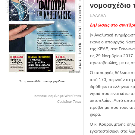
η
νομοσχέδιο τ
μ
ε
ΕΛΛΑΔΑ
ρ
Δηλώσεις στο συνέδρ
ί
δ
|> Αναλυτική ενημέρωση
α
έκανε ο υπουργός Ναυτι
της ΚΕΔΕ, στα Γιάννεν
τις 29 Νοεμβρίου 2017.
πρωτοβουλίες, με τις οπ
Ο υπουργός δήλωσε ότι 
από 170, περνούν στη 
Τα
πρωτοσέλιδα
των
εφημερίδων
ιδρύθηκε το ελληνικό κ
νησιά που είναι κάτω 
Κατασκευασμένο με WordPress
ακτοπλοΐας. Αυτό αποτε
CodeScar Team
πρόβλημα που τους απασ
χώρα.
Ο κ. Κουρουμπλής δήλω
εγκαταστάσεων στα λιμάν