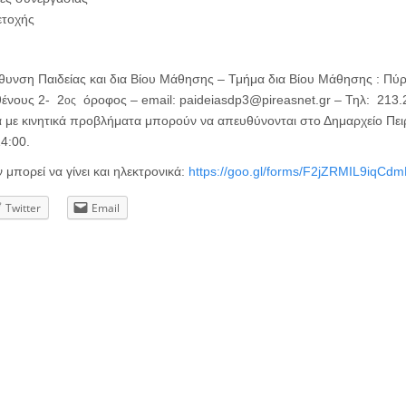
ετοχής
ύθυνση Παιδείας και δια Βίου Μάθησης – Τμήμα δια Βίου Μάθησης : Πύ
ένους 2- 2
όροφος – email: paideiasdp3@pireasnet.gr – Τηλ: 213
ος
α με κινητικά προβλήματα μπορούν να απευθύνονται στο Δημαρχείο Πει
14:00.
πορεί να γίνει και ηλεκτρονικά:
https://goo.gl/forms/F2jZRMIL9iqCd
Twitter
Email