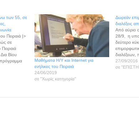
νω των 55, σε
Δωρεάν επιμ
ες,
διαλέξεις α
ινωνία
Από αύριο οι
ου Πειραιά |>
28/9, η υπο
ιώς σε
δεύτερο κύ
 Πειραιά
επιμορφωτικ
 Δια Βίου
διαλέξεων, 
Μαθήματα Η/Υ και Internet για
 πρόγραμμα
Διεύθυνση Π
27/09/2016
ενήλικες του Πειραιά
g- EMPACT",
Μάθησης το
σε "ΕΠΙΣΤ
24/06/2019
η 2,
συνεργασία
σε "Χωρίς κατηγορία"
στην
Επιστημόνων
Το έργο
επιμορφωτι
άμωση, τη
περιλαμβάν
ελματική
ενώ μετά τ
σεμιναρίου