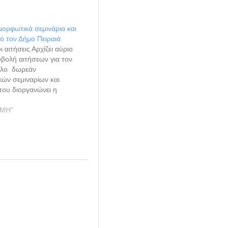
ορφωτικά σεμινάρια και
πό τον Δήμο Πειραιά
 αιτήσεις Αρχίζει αύριο
βολή αιτήσεων για τον
κλο δωρεάν
ών σεμιναρίων και
που διοργανώνει η
αιδείας και Δια Βίου
υ Δήμου Πειραιά σε
ΗΜΗ"
 με τον Σύνδεσμο
 Πειραιά. Τα
κά προγράμματα
ουν δίωρες συναντήσεις,
ην ολοκλήρωση κάθε
 θα…