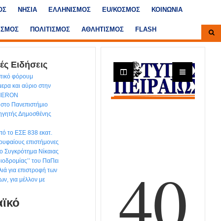
ΟΣ
ΝΗΣΙΑ
ΕΛΛΗΝΙΣΜΟΣ
ΕU/ΚΟΣΜΟΣ
ΚΟΙΝΩΝΙΑ
ΙΣΜΟΣ
ΠΟΛΙΤΙΣΜΟΣ
ΑΘΛΗΤΙΣΜΟΣ
FLASH
ές Ειδήσεις
ντικό φόρουμ
ερα και αύριο στην
 HERON
στο Πανεπιστήμιο
θηγητής Δημοσθένης
ό το ΕΣΕ 838 εκατ.
ρυφαίους επιστήμονες
ιο Συγκρότημα Νίκαιας
διοδρομίας’’ του ΠαΠει
ιά για επιστροφή των
ων, για μέλλον με
αϊκό