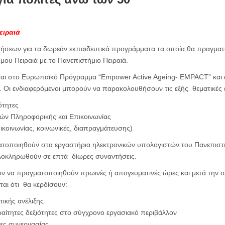
ειραιά
ιτήσεων για τα δωρεάν εκπαιδευτικά προγράμματα τα οποία θα πραγματ
μου Πειραιά με το Πανεπιστήμιο Πειραιά.
αι στο Ευρωπαϊκό Πρόγραμμα “Empower Active Ageing- EMPACT” και 
ω. Οι ενδιαφερόμενοι μπορούν να παρακολουθήσουν τις εξής θεματικές 
ότητες
ιών Πληροφορικής και Επικοινωνίας
πικοινωνίας, κοινωνικές, διαπραγμάτευσης)
τοποιηθούν στα εργαστήρια ηλεκτρονικών υπολογιστών του Πανεπιστη
ολοκληρωθούν σε επτά δίωρες συναντήσεις.
ύν να πραγματοποιηθούν πρωινές ή απογευματινές ώρες και μετά την 
ται ότι θα κερδίσουν:
τικής ανέλιξης
αίτητες δεξιότητες στο σύγχρονο εργασιακό περιβάλλον
ίες συνεργασίας