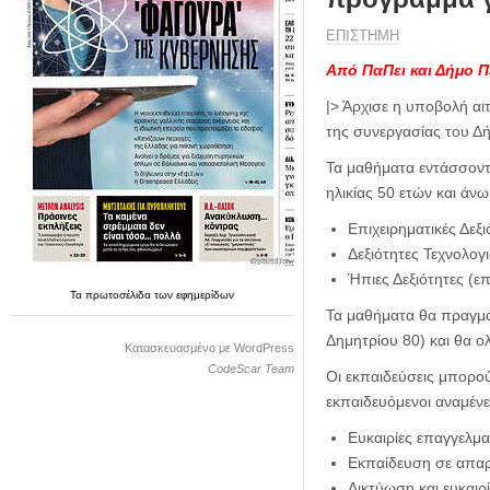
η
μ
ΕΠΙΣΤΗΜΗ
ε
ρ
Από ΠαΠει και Δήμο Π
ί
|> Άρχισε η υποβολή α
δ
της συνεργασίας του Δή
α
Τα μαθήματα εντάσσοντ
ηλικίας 50 ετών και άν
Επιχειρηματικές Δεξι
Δεξιότητες Τεχνολογ
Ήπιες Δεξιότητες (ε
Τα
πρωτοσέλιδα
των
εφημερίδων
Τα μαθήματα θα πραγμα
Δημητρίου 80) και θα 
Κατασκευασμένο με WordPress
CodeScar Team
Οι εκπαιδεύσεις μπορο
εκπαιδευόμενοι αναμένε
Ευκαιρίες επαγγελμα
Εκπαίδευση σε απαρ
Δικτύωση και ευκαιρ