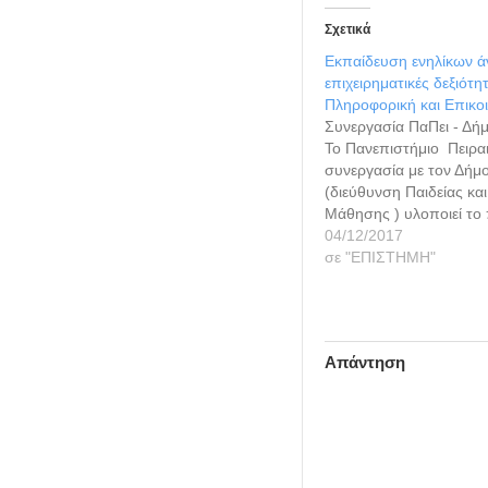
Σχετικά
Εκπαίδευση ενηλίκων ά
επιχειρηματικές δεξιότητ
Πληροφορική και Επικο
Συνεργασία ΠαΠει - Δήμ
Το Πανεπιστήμιο Πειρα
συνεργασία με τον Δήμο
(διεύθυνση Παιδείας και
Μάθησης ) υλοποιεί το
"Empower Active Agein
04/12/2017
Erasmus+ Βασική Δράσ
σε "ΕΠΙΣΤΗΜΗ"
Στρατηγική Σύμπραξη 
Εκπαίδευση Ενηλίκων. 
αποσκοπεί στην ενδυν
δικτύωση και την επαγγ
Απάντηση
ενεργοποίηση των…