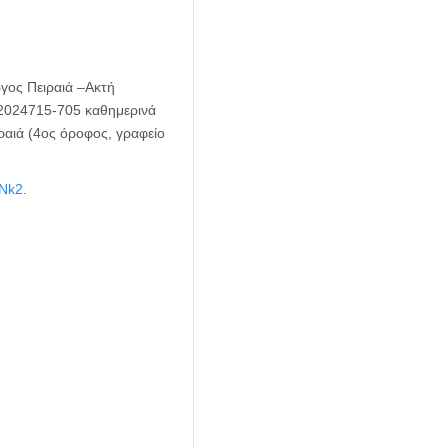
ργος Πειραιά –Ακτή
.2024715-705 καθημερινά
ραιά (4ος όροφος, γραφείο
mNk2
.