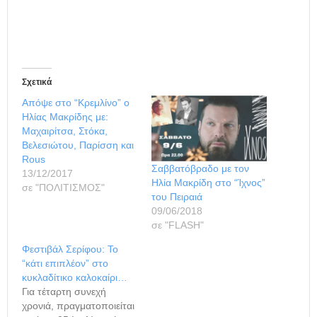
Σχετικά
Απόψε στο “Κρεμλίνο” ο
Ηλίας Μακρίδης με:
Μαχαιρίτσα, Στόκα,
Βελεσιώτου, Παρίσση και
Rous
Σαββατόβραδο με τον
13/12/2017
Ηλία Μακρίδη στο “Ίχνος”
σε "ΠΟΛΙΤΙΣΜΟΣ"
του Πειραιά
09/06/2018
σε "FLASH"
Φεστιβάλ Σερίφου: Το
“κάτι επιπλέον” στο
κυκλαδίτικο καλοκαίρι…
Για τέταρτη συνεχή
χρονιά, πραγματοποιείται