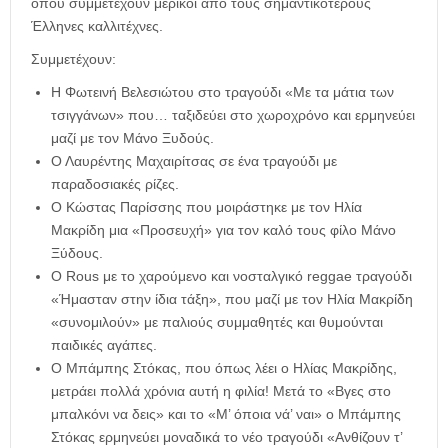
όπου συμμετέχουν μερικοί από τους σημαντικότερους
Έλληνες καλλιτέχνες.
Συμμετέχουν:
Η Φωτεινή Βελεσιώτου στο τραγούδι «Με τα μάτια των
τσιγγάνων» που… ταξιδεύει στο χωροχρόνο και ερμηνεύει
μαζί με τον Μάνο Ξυδούς.
Ο Λαυρέντης Μαχαιρίτσας σε ένα τραγούδι με
παραδοσιακές ρίζες.
Ο Κώστας Παρίσσης που μοιράστηκε με τον Ηλία
Μακρίδη μια «Προσευχή» για τον καλό τους φίλο Μάνο
Ξύδους.
Ο Rous με το χαρούμενο και νοσταλγικό reggae τραγούδι
«Ήμασταν στην ίδια τάξη», που μαζί με τον Ηλία Μακρίδη
«συνομιλούν» με παλιούς συμμαθητές και θυμούνται
παιδικές αγάπες.
O Μπάμπης Στόκας, που όπως λέει ο Ηλίας Μακρίδης,
μετράει πολλά χρόνια αυτή η φιλία! Μετά το «Βγες στο
μπαλκόνι να δεις» και το «Μ’ όποια νά’ ναι» ο Μπάμπης
Στόκας ερμηνεύει μοναδικά το νέο τραγούδι «Ανθίζουν τ’