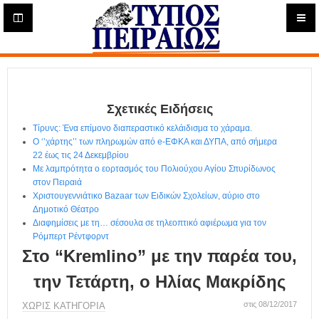
Η
μ
ε
Τύπος
ρ
ή
Πειραιώς - Ενημέρωση
σ
ι
Σχετικές Ειδήσεις
α
Δ
Τίρυνς: Ένα επίμονο διαπεραστικό κελάιδισμα το χάραμα.
ι
Ο ‘’χάρτης’’ των πληρωμών από e-ΕΦΚΑ και ΔΥΠΑ, από σήμερα
α
22 έως τις 24 Δεκεμβρίου
δ
Με λαμπρότητα ο εορτασμός του Πολιούχου Αγίου Σπυρίδωνος
στον Πειραιά
ι
Χριστουγεννιάτικο Bazaar των Ειδικών Σχολείων, αύριο στο
κ
Δημοτικό Θέατρο
τ
Διαφημίσεις με τη… σέσουλα σε τηλεοπτικό αφιέρωμα για τον
υ
Ρόμπερτ Ρέντφορντ
α
Στο “Kremlino” με την παρέα του,
κ
ή
την Τετάρτη, ο Ηλίας Μακρίδης
Ε
φ
στις 08/12/2017
ΧΩΡΊΣ ΚΑΤΗΓΟΡΊΑ