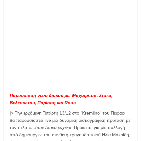
η
μ
ε
ρ
ί
δ
α
Παρουσίαση νέου δίσκου με: Μαχαιρίτσα, Στόκα,
Βελεσιώτου, Παρίσση και Rous
|> Την ερχόμενη Τετάρτη 13/12 στο “Kremlino” του Πειραιά
θα παρουσιαστεί live μία δυναμική δισκογραφική πρόταση με
τον τίτλο «
…όταν έκανα ευχές
». Πρόκειται για μία συλλογή
από δημιουργίες του συνθέτη-τραγουδοποιού Ηλία Μακρίδη,