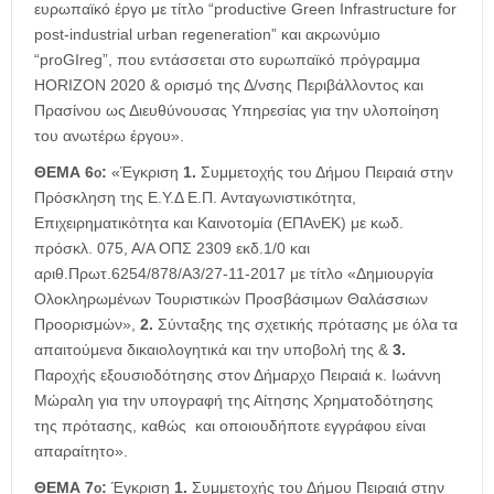
ευρωπαϊκό έργο με τίτλο “productive Green Infrastructure for
post-industrial urban regeneration” και ακρωνύμιο
“proGIreg”, που εντάσσεται στο ευρωπαϊκό πρόγραμμα
HORIZON 2020 & ορισμό της Δ/νσης Περιβάλλοντος και
Πρασίνου ως Διευθύνουσας Υπηρεσίας για την υλοποίηση
του ανωτέρω έργου».
ΘΕΜΑ
6
:
«Έγκριση
1.
Συμμετοχής του Δήμου Πειραιά στην
ο
Πρόσκληση της Ε.Υ.Δ Ε.Π. Ανταγωνιστικότητα,
Επιχειρηματικότητα και Καινοτομία (ΕΠΑνΕΚ) με κωδ.
πρόσκλ. 075, Α/Α ΟΠΣ 2309 εκδ.1/0 και
αριθ.Πρωτ.6254/878/Α3/27-11-2017 με τίτλο «Δημιουργία
Ολοκληρωμένων Τουριστικών Προσβάσιμων Θαλάσσιων
Προορισμών»,
2.
Σύνταξης της σχετικής πρότασης με όλα τα
απαιτούμενα δικαιολογητικά και την υποβολή της &
3.
Παροχής εξουσιοδότησης στον Δήμαρχο Πειραιά κ. Ιωάννη
Μώραλη για την υπογραφή της Αίτησης Χρηματοδότησης
της πρότασης, καθώς και οποιουδήποτε εγγράφου είναι
απαραίτητο».
ΘΕΜΑ
7
:
Έγκριση
1.
Συμμετοχής του Δήμου Πειραιά στην
ο