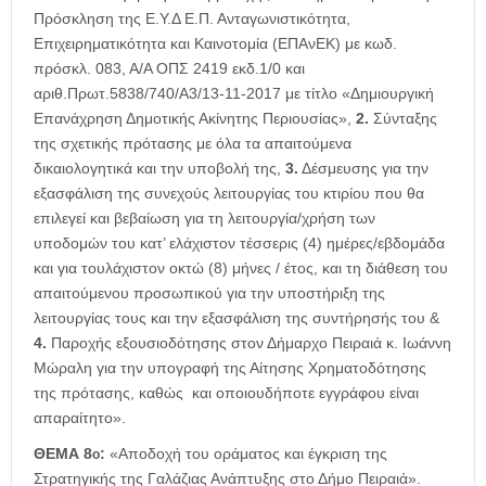
Πρόσκληση της Ε.Υ.Δ Ε.Π. Ανταγωνιστικότητα,
Επιχειρηματικότητα και Καινοτομία (ΕΠΑνΕΚ) με κωδ.
πρόσκλ. 083, Α/Α ΟΠΣ 2419 εκδ.1/0 και
αριθ.Πρωτ.5838/740/Α3/13-11-2017 με τίτλο «Δημιουργική
Επανάχρηση Δημοτικής Ακίνητης Περιουσίας»,
2.
Σύνταξης
της σχετικής πρότασης με όλα τα απαιτούμενα
δικαιολογητικά και την υποβολή της,
3.
Δέσμευσης για την
εξασφάλιση της συνεχούς λειτουργίας του κτιρίου που θα
επιλεγεί και βεβαίωση για τη λειτουργία/χρήση των
υποδομών του κατ’ ελάχιστον τέσσερις (4) ημέρες/εβδομάδα
και για τουλάχιστον οκτώ (8) μήνες / έτος, και τη διάθεση του
απαιτούμενου προσωπικού για την υποστήριξη της
λειτουργίας τους και την εξασφάλιση της συντήρησής του &
4.
Παροχής εξουσιοδότησης στον Δήμαρχο Πειραιά κ. Ιωάννη
Μώραλη για την υπογραφή της Αίτησης Χρηματοδότησης
της πρότασης, καθώς και οποιουδήποτε εγγράφου είναι
απαραίτητο».
ΘΕΜΑ 8
:
«Αποδοχή του οράματος και έγκριση της
ο
Στρατηγικής της Γαλάζιας Ανάπτυξης στο Δήμο Πειραιά».