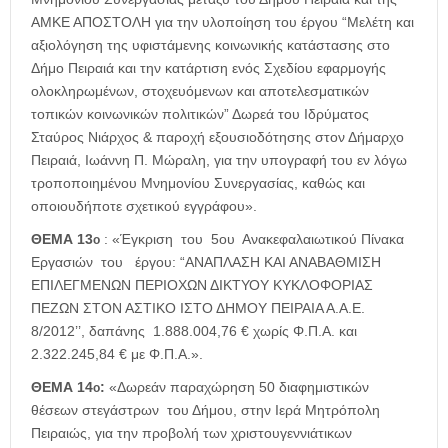
ΑΜΚΕ ΑΠΟΣΤΟΛΗ για την υλοποίηση του έργου “Μελέτη και
αξιολόγηση της υφιστάμενης κοινωνικής κατάστασης στο
Δήμο Πειραιά και την κατάρτιση ενός Σχεδίου εφαρμογής
ολοκληρωμένων, στοχευόμενων και αποτελεσματικών
τοπικών κοινωνικών πολιτικών” Δωρεά του Ιδρύματος
Σταύρος Νιάρχος & παροχή εξουσιοδότησης στον Δήμαρχο
Πειραιά, Ιωάννη Π. Μώραλη, για την υπογραφή του εν λόγω
τροποποιημένου Μνημονίου Συνεργασίας, καθώς και
οποιουδήποτε σχετικού εγγράφου».
ΘΕΜΑ 13
: «Έγκριση του 5ου Ανακεφαλαιωτικού Πίνακα
ο
Εργασιών του έργου: “ΑΝΑΠΛΑΣΗ ΚΑΙ ΑΝΑΒΑΘΜΙΣΗ
ΕΠΙΛΕΓΜΕΝΩΝ ΠΕΡΙΟΧΩΝ ΔΙΚΤΥΟΥ ΚΥΚΛΟΦΟΡΙΑΣ
ΠΕΖΩΝ ΣΤΟΝ ΑΣΤΙΚΟ ΙΣΤΟ ΔΗΜΟΥ ΠΕΙΡΑΙΑ Α.Α.Ε.
8/2012’’, δαπάνης 1.888.004,76 € χωρίς Φ.Π.Α. και
2.322.245,84 € με Φ.Π.Α.».
ΘΕΜΑ 14
:
«Δωρεάν παραχώρηση 50 διαφημιστικών
ο
θέσεων στεγάστρων του Δήμου, στην Ιερά Μητρόπολη
Πειραιώς, για την προβολή των χριστουγεννιάτικων