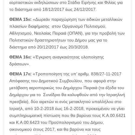
εορταστικών εκδηλώσεων στο Στάδιο Ειρήνης και Φιλίας για
το διάστημα από 18/12/2017 έως 24/12/2017.
ΘΕΜΑ 15
:
«Δωρεάν παραχώρηση των ειδικών μεταλλικών
ο
πλαισίων διαφήμισης στον Οργανισμό Πολιτισμού,
Αθλητισμού, Νεολαίας Πειραιά (ΟΠΑΝ), για την προβολή των
Πολιτιστικών δραστηριοτήτων του Δήμου μας για το
διάστημα από 20/12/2017 έως 20/3/2018.
ΘΕΜΑ 16
:
«Έγκριση αναγκαιότητας υλοποίησης
ο
δράσεων».
ΘΕΜΑ 17
:
«Τροποποίηση της υπ’ αριθμ. 838/27-11-2017
ο
Απόφασης του Δημοτικού Συμβουλίου, που αφορά στην
μετάβαση αεροπορικώς του Δημάρχου Πειραιά (τα έξοδα του
Δημάρχου για το Συνέδριο θα καλυφθούν από την Ισραηλινή
πρεσβεία), δύο αιρετών κι ενός μετακλητού υπαλλήλου στο
Ισραήλ, από 10-2-2018 έως 16-2-2018, προκειμένου να γίνει
συμπληρωματική πίστωση που θα βαρύνει τους Κ.Α.00.6421
και Κ.Α.00.6423 του Προϋπολογισμού του Δήμου,
οικονομικού έτους 2017, και θα βαρύνει και τους