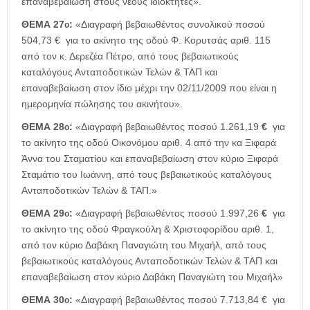
επαναβεβαίωση στους νέους ιδιοκτήτες».
ΘΕΜΑ 27
:
«Διαγραφή βεβαιωθέντος συνολικού ποσού
ο
504,73 € για το ακίνητο της οδού Φ. Κορυτσάς αριθ. 115
από τον κ. Δερεζέα Πέτρο, από τους βεβαιωτικούς
καταλόγους Ανταποδοτικών Τελών & ΤΑΠ και
επαναβεβαίωση στον ίδιο μέχρι την 02/11/2009 που είναι η
ημερομηνία πώλησης του ακινήτου».
ΘΕΜΑ 28
:
«Διαγραφή βεβαιωθέντος ποσού 1.261,19
€
για
ο
το ακίνητο της οδού Οικονόμου αριθ. 4 από την κα Ξιφαρά
Άννα του Σταματίου και επαναβεβαίωση στον κύριο Ξιφαρά
Σταμάτιο του Ιωάννη, από τους βεβαιωτικούς καταλόγους
Ανταποδοτικών Τελών & ΤΑΠ.»
ΘΕΜΑ 29
:
«Διαγραφή βεβαιωθέντος ποσού 1.997,26
€
για
ο
το ακίνητο της οδού Φραγκούλη & Χριστοφορίδου αριθ. 1,
από τον κύριο Δαβάκη Παναγιώτη του Μιχαήλ, από τους
βεβαιωτικούς καταλόγους Ανταποδοτικών Τελών & ΤΑΠ και
επαναβεβαίωση στον κύριο Δαβάκη Παναγιώτη του Μιχαήλ»
ΘΕΜΑ 30
:
«Διαγραφή βεβαιωθέντος ποσού 7.713,84 € για
ο