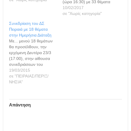
(ώρα 16:30) με 33 θέματα
στην ημερήσια διάταξη,
10/02/2017
για τα οποία έχουν
σε "Χωρίς κατηγορία"
προσκληθεί από τον
Συνεδρίαση του ΔΣ
πρόεδρο του δ.σ. Γιώργο
Πειραιά με 18 θέματα
Δαβάκη, οι δημοτικοί
στην Ημερήσια Διάταξη
σύμβουλοι για να
Με... μενού 18 θεμάτων
συζητήσουν και να
θα προσέλθουν, την
αποφασίσουν. Μάλιστα
ερχόμενη Δευτέρα 23/3
το ένα θέμα αφορά την
(17:00), στην αίθουσα
επιχορήγηση στη
συνεδριάσεων του
Δημοτική Ραδιοφωνία…
Δημαρχείου Πειραιά, για
19/03/2015
να συζητήσουν και να
σε "ΠΕΙΡΑΙΑΣ/ΠΕΡΙΞ/
λάβουν αποφάσεις τα
ΝΗΣΙΑ"
μέλη του Δημοτικού
Συμβουλίου. Τα θέματα
της Ημερήσιας Διάταξης,
Απάντηση
είναι: ΘΕΜΑ 1ο:
«Έγκριση πρόσληψης
δύο (2) ΠΕ
Παιδοψυχολόγων, δύο
(2) ΤΕ Κοινωνικών