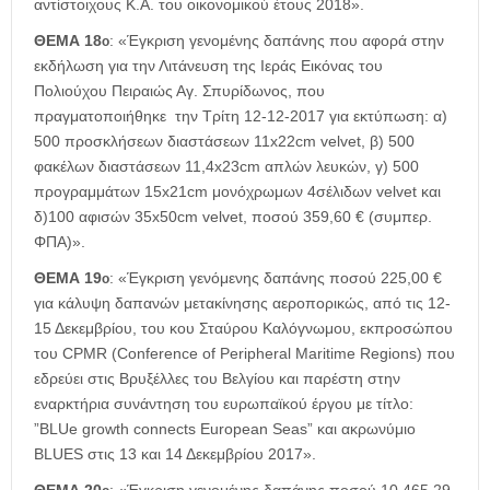
αντίστοιχους Κ.Α. του οικονομικού έτους 2018».
ΘΕΜΑ 18
: «Έγκριση γενομένης δαπάνης που αφορά στην
ο
εκδήλωση για την Λιτάνευση της Ιεράς Εικόνας του
Πολιούχου Πειραιώς Αγ. Σπυρίδωνος, που
πραγματοποιήθηκε την Τρίτη 12-12-2017 για εκτύπωση: α)
500 προσκλήσεων διαστάσεων 11x22cm velvet, β) 500
φακέλων διαστάσεων 11,4x23cm απλών λευκών, γ) 500
προγραμμάτων 15x21cm μονόχρωμων 4σέλιδων velvet και
δ)100 αφισών 35x50cm velvet, ποσού 359,60 € (συμπερ.
ΦΠΑ)».
ΘΕΜΑ 19
: «Έγκριση γενόμενης δαπάνης ποσού 225,00 €
ο
για κάλυψη δαπανών μετακίνησης αεροπορικώς, από τις 12-
15 Δεκεμβρίου, του κου Σταύρου Καλόγνωμου, εκπροσώπου
του CPMR (Conference of Peripheral Maritime Regions) που
εδρεύει στις Βρυξέλλες του Βελγίου και παρέστη στην
εναρκτήρια συνάντηση του ευρωπαϊκού έργου με τίτλο:
”BLUe growth connects European Seas” και ακρωνύμιο
BLUES στις 13 και 14 Δεκεμβρίου 2017».