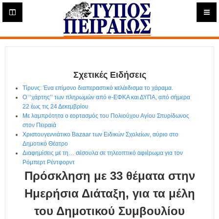
Η
μ
ε
Τύπος
ρ
ή
Πειραιώς - Ενημέρωση
σ
ι
Σχετικές Ειδήσεις
α
Δ
Τίρυνς: Ένα επίμονο διαπεραστικό κελάιδισμα το χάραμα.
ι
Ο ‘’χάρτης’’ των πληρωμών από e-ΕΦΚΑ και ΔΥΠΑ, από σήμερα
α
22 έως τις 24 Δεκεμβρίου
δ
Με λαμπρότητα ο εορτασμός του Πολιούχου Αγίου Σπυρίδωνος
στον Πειραιά
ι
Χριστουγεννιάτικο Bazaar των Ειδικών Σχολείων, αύριο στο
κ
Δημοτικό Θέατρο
τ
Διαφημίσεις με τη… σέσουλα σε τηλεοπτικό αφιέρωμα για τον
υ
Ρόμπερτ Ρέντφορντ
α
Πρόσκληση με 33 θέματα στην
κ
ή
Ημερήσια Διάταξη, για τα μέλη
Ε
του Δημοτικού Συμβουλίου
φ