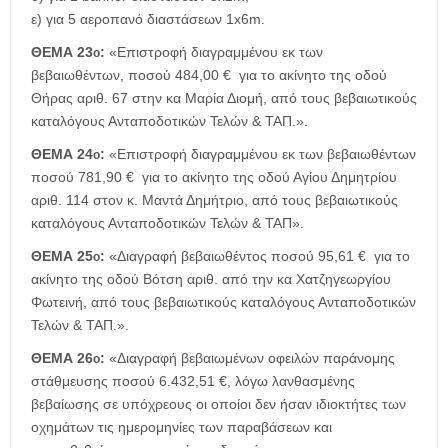
ε) για 5 αεροπανό διαστάσεων 1x6m.
ΘΕΜΑ 23
:
«Επιστροφή διαγραμμένου εκ των
ο
βεβαιωθέντων, ποσού 484,00 € για το ακίνητο της οδού
Θήρας αριθ. 67 στην κα Μαρία Διομή, από τους βεβαιωτικούς
καταλόγους Ανταποδοτικών Τελών & ΤΑΠ.».
ΘΕΜΑ 24
:
«Επιστροφή διαγραμμένου εκ των βεβαιωθέντων
ο
ποσού 781,90 € για το ακίνητο της οδού Αγίου Δημητρίου
αριθ. 114 στον κ. Μαντά Δημήτριο, από τους βεβαιωτικούς
καταλόγους Ανταποδοτικών Τελών & ΤΑΠ».
ΘΕΜΑ 25
:
«Διαγραφή βεβαιωθέντος ποσού 95,61 € για το
ο
ακίνητο της οδού Βότση αριθ. από την κα Χατζηγεωργίου
Φωτεινή, από τους βεβαιωτικούς καταλόγους Ανταποδοτικών
Τελών & ΤΑΠ.».
ΘΕΜΑ 26
:
«Διαγραφή βεβαιωμένων οφειλών παράνομης
ο
στάθμευσης ποσού 6.432,51 €, λόγω λανθασμένης
βεβαίωσης σε υπόχρεους οι οποίοι δεν ήσαν ιδιοκτήτες των
οχημάτων τις ημερομηνίες των παραβάσεων και