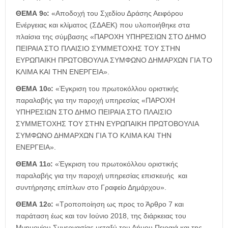
ΘΕΜΑ 9
:
«Αποδοχή του Σχεδίου Δράσης Αειφόρου
ο
Ενέργειας και κλίματος (ΣΔΑΕΚ) που υλοποιήθηκε στα
πλαίσια της σύμβασης «ΠΑΡΟΧΗ ΥΠΗΡΕΣΙΩΝ ΣΤΟ ΔΗΜΟ
ΠΕΙΡΑΙΑ ΣΤΟ ΠΛΑΙΣΙΟ ΣΥΜΜΕΤΟΧΗΣ ΤΟΥ ΣΤΗΝ
ΕΥΡΩΠΑΙΚΗ ΠΡΩΤΟΒΟΥΛΙΑ ΣΥΜΦΩΝΟ ΔΗΜΑΡΧΩΝ ΓΙΑ ΤΟ
ΚΛΙΜΑ ΚΑΙ ΤΗΝ ΕΝΕΡΓΕΙΑ».
ΘΕΜΑ 10
:
«Έγκριση του πρωτοκόλλου οριστικής
ο
παραλαβής για την παροχή υπηρεσίας «ΠΑΡΟΧΗ
ΥΠΗΡΕΣΙΩΝ ΣΤΟ ΔΗΜΟ ΠΕΙΡΑΙΑ ΣΤΟ ΠΛΑΙΣΙΟ
ΣΥΜΜΕΤΟΧΗΣ ΤΟΥ ΣΤΗΝ ΕΥΡΩΠΑΙΚΗ ΠΡΩΤΟΒΟΥΛΙΑ
ΣΥΜΦΩΝΟ ΔΗΜΑΡΧΩΝ ΓΙΑ ΤΟ ΚΛΙΜΑ ΚΑΙ ΤΗΝ
ΕΝΕΡΓΕΙΑ».
ΘΕΜΑ 11
:
«Έγκριση του πρωτοκόλλου οριστικής
ο
παραλαβής για την παροχή υπηρεσίας επισκευής και
συντήρησης επίπλων στο Γραφείο Δημάρχου».
ΘΕΜΑ 12
:
«Τροποποίηση ως προς το Άρθρο 7 και
ο
παράταση έως και τον Ιούνιο 2018, της διάρκειας του
Μνημονίου Συνεργασίας μεταξύ του Δήμου Πειραιά και της