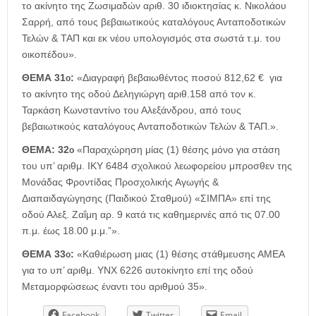
το ακίνητο της Ζωσιμαδών αριθ. 30 ιδιοκτησίας κ. Νικολάου
Σαρρή, από τους βεβαιωτικούς καταλόγους Ανταποδοτικών
Τελών & ΤΑΠ και εκ νέου υπολογισμός στα σωστά τ.μ. του
οικοπέδου».
ΘΕΜΑ 31
:
«Διαγραφή βεβαιωθέντος ποσού 812,62 € για
ο
το ακίνητο της οδού Δεληγιώργη αριθ.158 από τον κ.
Ταρκάση Κωνσταντίνο του Αλεξάνδρου, από τους
βεβαιωτικούς καταλόγους Ανταποδοτικών Τελών & ΤΑΠ.».
ΘΕΜΑ: 32
«Παραχώρηση μίας (1) θέσης μόνο για στάση
ο
του υπ’ αριθμ. ΙΚΥ 6484 σχολικού λεωφορείου μπροσθεν της
Μονάδας Φροντίδας Προσχολικής Αγωγής &
Διαπαιδαγώγησης (Παιδικού Σταθμού) «ΣΙΜΠΑ» επί της
οδού Αλεξ. Ζαΐμη αρ. 9 κατά τις καθημερινές από τις 07.00
π.μ. έως 18.00 μ.μ.”».
ΘΕΜΑ 33
:
«Καθιέρωση μιας (1) θέσης στάθμευσης ΑΜΕΑ
ο
για το υπ’ αριθμ. ΥΝΧ 6226 αυτοκίνητο επί της οδού
Μεταμορφώσεως έναντι του αριθμού 35».
Facebook
Twitter
Email