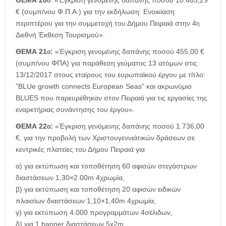
ΘΕΜΑ 20
: «Έγκριση γενομένης δαπάνης ποσού 10.465,29
ο
€ (συμπ/νου Φ.Π.Α.) για την εκδήλωση: Ενοικίαση
περιπτέρου για την συμμετοχή του Δήμου Πειραιά στην 4
η
Διεθνή Έκθεση Τουρισμού».
ΘΕΜΑ 21
:
«Έγκριση γενομένης δαπάνης ποσού 455,00 €
ο
(συμπ/νου ΦΠΑ) για παράθεση γεύματος 13 ατόμων στις
13/12/2017 στους εταίρους του ευρωπαϊκού έργου με τίτλο:
”BLUe growth connects European Seas” και ακρωνύμιο
BLUES που παρευρέθηκαν στον Πειραιά για τις εργασίες της
εναρκτήριας συνάντησης του έργου».
ΘΕΜΑ 22
:
«Έγκριση γενόμενης δαπάνης ποσού 1.736,00
ο
€, για την προβολή των Χριστουγεννιάτικών δράσεων σε
κεντρικές πλατείες του Δήμου Πειραιά για
α) για εκτύπωση και τοποθέτηση 60 αφισών στεγάστρων
διαστάσεων 1,30×2.00m 4χρωμία,
β) για εκτύπωση και τοποθέτηση 20 αφισών ειδικών
πλαισίων διαστάσεων 1,10×1,40m 4χρωμία,
γ) για εκτύπωση 4.000 προγραμμάτων 4σέλιδων,
δ) για 1 banner διαστάσεων 5x2m,