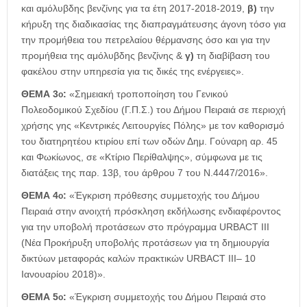
και αμόλυβδης βενζίνης για τα έτη 2017-2018-2019,
β)
την
κήρυξη της διαδικασίας της διαπραγμάτευσης άγονη τόσο για
την προμήθεια του πετρελαίου θέρμανσης όσο και για την
προμήθεια της αμόλυβδης βενζίνης &
γ)
τη διαβίβαση του
φακέλου στην υπηρεσία για τις δικές της ενέργειες».
ΘΕΜΑ 3
:
«Σημειακή τροποποίηση του Γενικού
ο
Πολεοδομικού Σχεδίου (Γ.Π.Σ.) του Δήμου Πειραιά σε περιοχή
χρήσης γης «Κεντρικές Λειτουργίες Πόλης» με τον καθορισμό
του διατηρητέου κτιρίου επί των οδών Δημ. Γούναρη αρ. 45
και Φωκίωνος, σε «Κτίριο Περίθαλψης», σύμφωνα με τις
διατάξεις της παρ. 13β, του άρθρου 7 του Ν.4447/2016».
ΘΕΜΑ 4
:
«Έγκριση πρόθεσης συμμετοχής του Δήμου
ο
Πειραιά στην ανοιχτή πρόσκληση εκδήλωσης ενδιαφέροντος
για την υποβολή προτάσεων στο πρόγραμμα URBACT III
(Νέα Προκήρυξη υποβολής προτάσεων για τη δημιουργία
δικτύων μεταφοράς καλών πρακτικών URBACT III– 10
Ιανουαρίου 2018)».
ΘΕΜΑ 5
:
«Έγκριση συμμετοχής του Δήμου Πειραιά στο
ο