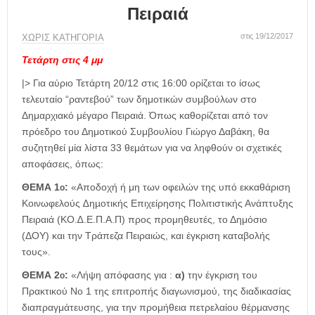
η
Πειραιά
μ
ε
στις 19/12/2017
ΧΩΡΊΣ ΚΑΤΗΓΟΡΊΑ
ρ
ί
Τετάρτη στις 4 μμ
δ
|> Για αύριο Τετάρτη 20/12 στις 16:00 ορίζεται το ίσως
α
τελευταίο “ραντεβού” των δημοτικών συμβούλων στο
Δημαρχιακό μέγαρο Πειραιά. Όπως καθορίζεται από τον
πρόεδρο του Δημοτικού Συμβουλίου Γιώργο Δαβάκη, θα
συζητηθεί μία λίστα 33 θεμάτων για να ληφθούν οι σχετικές
αποφάσεις, όπως:
ΘΕΜΑ 1
:
«Αποδοχή ή μη των οφειλών της υπό εκκαθάριση
ο
Κοινωφελούς ∆ηµοτικής Επιχείρησης Πολιτιστικής Ανάπτυξης
Πειραιά (ΚΟ.∆.Ε.Π.Α.Π) προς προμηθευτές, το Δημόσιο
(ΔΟΥ) και την Τράπεζα Πειραιώς, και έγκριση καταβολής
τους».
ΘΕΜΑ 2
:
«Λήψη απόφασης για :
α)
την έγκριση του
ο
Πρακτικού Νο 1 της επιτροπής διαγωνισμού, της διαδικασίας
διαπραγμάτευσης, για την προμήθεια πετρελαίου θέρμανσης