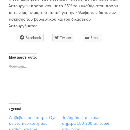
λειτουργών ποσού ίσου με το 25% του ακαθάριστου ποσού
αυτών ως τεκμαρτού ποσού για την κάλυψη των δαπανών
άσκησης του βουλευτικού και του δικαστικού
λειτουργήματος.
Facebook
Twitter
Email
Μου αρέσει αυτό:
Φόρτωση...
Σχετικά
Διαβεβαίωση Τσίπρα: Όχι
Το Δημόσιο ‘περιμένει’
σε νέα περικοπή των
σήμερα 150-200 εκ. ευρώ
μισθών και των
από φόρους