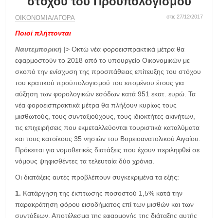
στόχου του Προϋπολογισμού
η
μ
στις 27/12/2017
ΟΙΚΟΝΟΜΙΑ/ΑΓΟΡΑ
ε
ρ
Ποιοί πλήττονται
ί
Ναυτεμπορική
|> Οκτώ νέα φοροεισπρακτικά μέτρα θα
δ
εφαρμοστούν το 2018 από το υπουργείο Οικονομικών με
α
σκοπό την ενίσχυση της προσπάθειας επίτευξης του στόχου
του κρατικού προϋπολογισμού του επομένου έτους για
αύξηση των φορολογικών εσόδων κατά 951 εκατ. ευρώ. Τα
νέα φοροεισπρακτικά μέτρα θα πλήξουν κυρίως τους
μισθωτούς, τους συνταξιούχους, τους ιδιοκτήτες ακινήτων,
τις επιχειρήσεις που εκμεταλλεύονται τουριστικά καταλύματα
και τους κατοίκους 35 νησιών του Βορειοανατολικού Αιγαίου.
Πρόκειται για νομοθετικές διατάξεις που έχουν περιληφθεί σε
νόμους ψηφισθέντες τα τελευταία δύο χρόνια.
Οι διατάξεις αυτές προβλέπουν συγκεκριμένα τα εξής:
1.
Κατάργηση της έκπτωσης ποσοστού 1,5% κατά την
παρακράτηση φόρου εισοδήματος επί των μισθών και των
συντάξεων. Αποτέλεσμα της εφαρμογής της διάταξης αυτής