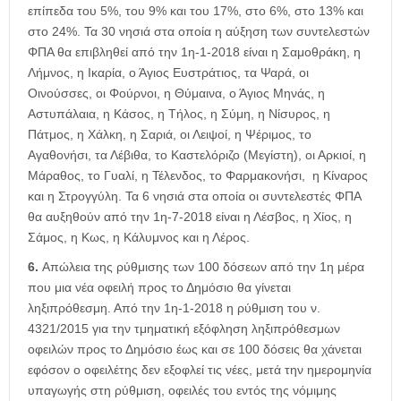
επίπεδα του 5%, του 9% και του 17%, στο 6%, στο 13% και
στο 24%. Τα 30 νησιά στα οποία η αύξηση των συντελεστών
ΦΠΑ θα επιβληθεί από την 1η-1-2018 είναι η Σαμοθράκη, η
Λήμνος, η Ικαρία, ο Άγιος Ευστράτιος, τα Ψαρά, οι
Οινούσσες, οι Φούρνοι, η Θύμαινα, ο Άγιος Μηνάς, η
Αστυπάλαια, η Κάσος, η Τήλος, η Σύμη, η Νίσυρος, η
Πάτμος, η Χάλκη, η Σαριά, οι Λειψοί, η Ψέριμος, το
Αγαθονήσι, τα Λέβιθα, το Καστελόριζο (Μεγίστη), οι Αρκιοί, η
Μάραθος, το Γυαλί, η Τέλενδος, το Φαρμακονήσι, η Κίναρος
και η Στρογγύλη. Τα 6 νησιά στα οποία οι συντελεστές ΦΠΑ
θα αυξηθούν από την 1η-7-2018 είναι η Λέσβος, η Χίος, η
Σάμος, η Κως, η Κάλυμνος και η Λέρος.
6.
Απώλεια της ρύθμισης των 100 δόσεων από την 1η μέρα
που μια νέα οφειλή προς το Δημόσιο θα γίνεται
ληξιπρόθεσμη. Από την 1η-1-2018 η ρύθμιση του ν.
4321/2015 για την τμηματική εξόφληση ληξιπρόθεσμων
οφειλών προς το Δημόσιο έως και σε 100 δόσεις θα χάνεται
εφόσον ο οφειλέτης δεν εξοφλεί τις νέες, μετά την ημερομηνία
υπαγωγής στη ρύθμιση, οφειλές του εντός της νόμιμης