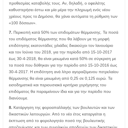
προθεσμίας καταβολής τους. Αν, δηλαδή, ο οφειλέτης
καθυστερήσει έστω και μία μέρα την πληρωμή ενός νέου
χρέους προς το Δημόσιο, θα χάνει αυτόματα τη ρύθμιση των
«100 δόσεων».
7.
Περικοπή κατά 50% των επιδομάτων θέρμανσης. Τα ποσά
του επιδόματος θέρμανσης που θα λάβουν με τη μορφή
επιδότησης εκατοντάδες χιλιάδες δικαιούχοι τον Ιανουάριο
και τον Ιούνιο του 2018, για την περίοδο από 15-10-2017
έως 30-4-2018, θα είναι μειωμένα κατά 50% σε σύγκριση με
τα ποσά που δόθηκαν για την περίοδο από 15-10-2016 έως
30-4-2017. Η επιδότηση ανά λίτρο αγοραζόμενου πετρελαίου
θέρμανσης θα είναι μειωμένη από 0,25 σε 0,125 ευρώ. Τα
εισοδηματικά και περιουσιακά κριτήρια χορήγησης του
επιδόματος θα παραμείνουν ίδια και για την περίοδο που
διανύουμε.
8.
Κατάργηση της φοροαπαλλαγής των βουλευτών και των
δικαστικών λειτουργών. Από το νέο έτος καταργείται η
έκπτωση από το φορολογητέο ποσό της βουλευτικής
αποζημίωσης και των συνολικών αποδοχών των δικαστικών