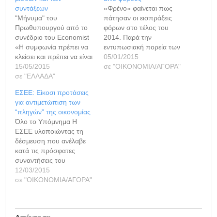
συντάξεων
«Φρένο» φαίνεται πως
"Μήνυμα" του
πάτησαν οι εισπράξεις
Πρωθυπουργού από το
φόρων στο τέλος του
συνέδριο του Economist
2014. Παρά την
«Η συμφωνία πρέπει να
εντυπωσιακή πορεία των
κλείσει και πρέπει να είναι
εισπράξεων φόρων στο α’
05/01/2015
έντιμη και αμοιβαία
15/05/2015
εξάμηνο πέρυσι, η
σε "ΟΙΚΟΝΟΜΙΑ/ΑΓΟΡΑ"
επωφελής», διαμήνυσε ο
σε "ΕΛΛΑΔΑ"
ανησυχία για τα κρατικά
Πρωθυπουργός Αλέξης
έσοδα επιστρέφει, λόγω
ΕΣΕΕ: Είκοσι προτάσεις
Τσίπρας, μιλώντας από
και της προεκλογικής
για αντιμετώπιση των
το βήμα της
«παράλυσης» στη
“πληγών” της οικονομίας
19ης Συζήτησης
λειτουργία του
Όλο το Υπόμνημα Η
Στρογγυλής Τραπέζης
φοροεισπρακτικού
ΕΣΕΕ υλοποιώντας τη
του Economist με την
μηχανισμού. Στο
δέσμευση που ανέλαβε
ελληνική κυβέρνηση. Στο
υπουργείο Οικονομικών
κατά τις πρόσφατες
πλαίσιο αυτό κάλεσε
«κάνουν ταμείο» για τα
συναντήσεις του
χαρακτηριστικά «την άλλη
κρατικά έσοδα και
προέδρου Β. Κορκίδη με
12/03/2015
πλευρά, μετά από πέντε
καταγράφουν…
τον υπουργό Οικονομίας,
σε "ΟΙΚΟΝΟΜΙΑ/ΑΓΟΡΑ"
συνεχόμενα…
Υποδομών, Ναυτιλίας και
Τουρισμού Γ. Σταθάκη
και τον αναπληρωτή