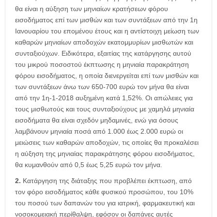
θα είναι η αύξηση των μηνιαίων κρατήσεων φόρου
εισοδήματος επί των μισθών και των συντάξεων από την 1η
Ιανουαρίου του επομένου έτους και η αντίστοιχη μείωση των
καθαρών μηνιαίων αποδοχών εκατομμυρίων μισθωτών και
συνταξιούχων. Ειδικότερα, εξαιτίας της κατάργησης αυτού
του μικρού ποσοστού έκπτωσης η μηνιαία παρακράτηση
φόρου εισοδήματος, η οποία διενεργείται επί των μισθών και
των συντάξεων άνω των 650-700 ευρώ τον μήνα θα είναι
από την 1η-1-2018 αυξημένη κατά 1,52%. Οι απώλειες για
τους μισθωτούς και τους συνταξιούχους με χαμηλά μηνιαία
εισοδήματα θα είναι σχεδόν μηδαμινές, ενώ για όσους
λαμβάνουν μηνιαία ποσά από 1.000 έως 2.000 ευρώ οι
μειώσεις των καθαρών αποδοχών, τις οποίες θα προκαλέσει
η αύξηση της μηνιαίας παρακράτησης φόρου εισοδήματος,
θα κυμανθούν από 0,5 έως 5,25 ευρώ τον μήνα.
2.
Κατάργηση της διάταξης που προβλέπει έκπτωση, από
τον φόρο εισοδήματος κάθε φυσικού προσώπου, του 10%
του ποσού των δαπανών του για ιατρική, φαρμακευτική και
νοσοκομειακή περίθαλψη, εφόσον οι δαπάνες αυτές