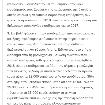
υπερβαίνουν συνολικά το 5% του ετήσιου ατομικού
εισοδήματός του. Συνέπεια της κατάργησης της διάταξης
αυτής θα είναι η περαιτέρω φορολογική επιβάρυνση των
φυσικών προσώπων το 2018 όταν θα γίνει η εκκαθάριση των
δηλώσεων φορολογίας εισοδήματος για το 2017.
3.
Επιβολή φόρου επί των εισοδημάτων από περιστασιακές
και βραχυπρόθεσμες μισθώσεις ακίνητης περιουσίας, οι
οποίες συνήθως εξυπηρετούνται μέσω της διεθνούς
διαδικτυακής πλατφόρμας Airbnb. Ειδικότερα, στο ετήσιο
εισόδημα από τη βραχυχρόνια μίσθωση ακινήτων που
αποκτά από φέτος κάθε φυσικό πρόσωπο θα επιβληθεί το
2018 φόρος εισοδήματος με βάση την κλίμακα φορολογίας
των ενοικίων, δηλαδή με συντελεστές 15% από το πρώτο
ευρώ μέχρι τα 12.000 ευρώ του ετήσιου εισοδήματος, 35%
στο τμήμα του ετήσιου εισοδήματος από τα 12.001 έως τα
35.000 ευρώ και 45% στο τμήμα του ετήσιου εισοδήματος
πάνω από τα 35.000 ευρώ, εφόσον τα ακίνητα
εκμισθώνονται επιπλωμένα χωρίς την παροχή οιασδήποτε
υπηρεσίας πλην της παροχής κλινοσκεπασμάτων.