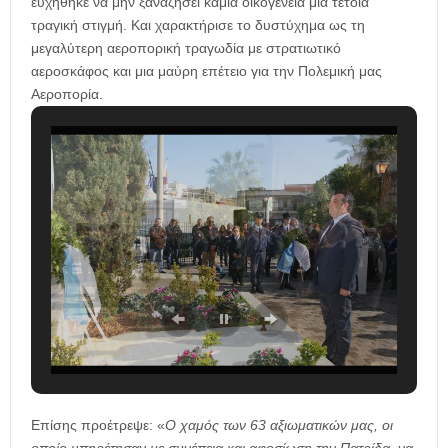
ευχήθηκε να μην ξαναζήσει καμία οικογένεια μια τέτοια
τραγική στιγμή. Και χαρακτήρισε το δυστύχημα ως τη
μεγαλύτερη αεροπορική τραγωδία με στρατιωτικό
αεροσκάφος και μια μαύρη επέτειο για την Πολεμική μας
Αεροπορία.
Επίσης προέτρεψε: «
Ο χαμός των 63 αξιωματικών μας, οι
οποίο υπηρέτησαν με συνέπεια και αφοσίωση την Πατρίδα, να