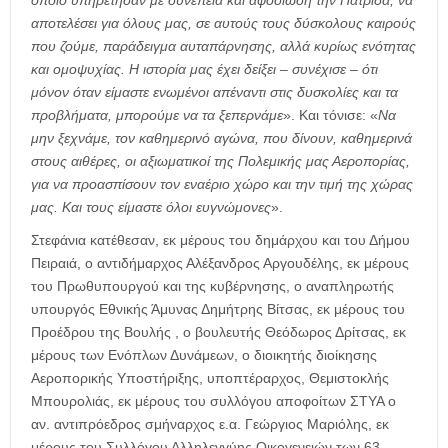
αποτελέσει για όλους μας, σε αυτούς τους δύσκολους καιρούς
που ζούμε, παράδειγμα αυταπάρνησης, αλλά κυρίως ενότητας
και ομοψυχίας. Η ιστορία μας έχει δείξει – συνέχισε – ότι
μόνον όταν είμαστε ενωμένοι απέναντι στις δυσκολίες και τα
προβλήματα, μπορούμε να τα ξεπερνάμε
». Και τόνισε: «
Να
μην ξεχνάμε, τον καθημερινό αγώνα, που δίνουν, καθημερινά
στους αιθέρες, οι αξιωματικοί της Πολεμικής μας Αεροπορίας,
για να προασπίσουν τον εναέριο χώρο και την τιμή της χώρας
μας. Και τους είμαστε όλοι ευγνώμονες
».
Στεφάνια κατέθεσαν, εκ μέρους του δημάρχου και του Δήμου
Πειραιά, ο αντιδήμαρχος Αλέξανδρος Αργουδέλης, εκ μέρους
του Πρωθυπουργού και της κυβέρνησης, ο αναπληρωτής
υπουργός Εθνικής Άμυνας Δημήτρης Βίτσας, εκ μέρους του
Προέδρου της Βουλής , ο βουλευτής Θεόδωρος Δρίτσας, εκ
μέρους των Ενόπλων Δυνάμεων, ο διοικητής διοίκησης
Αεροπορικής Υποστήριξης, υποπτέραρχος, Θεμιστοκλής
Μπουρολιάς, εκ μέρους του συλλόγου αποφοίτων ΣΤΥΑ ο
αν. αντιπρόεδρος σμήναρχος ε.α. Γεώργιος Μαριόλης, εκ
μέρους του Συλλόγου Αλληλεγγύης Οικογενειών των 63