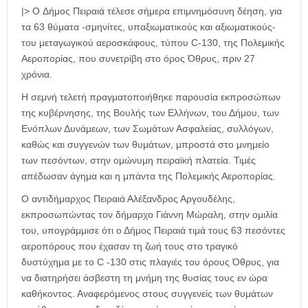
|> O Δήμος Πειραιά τέλεσε σήμερα επιμνημόσυνη δέηση, για
τα 63 θύματα -σμηνίτες, υπαξιωματικούς και αξιωματικούς-
του μεταγωγικού αεροσκάφους, τύπου C-130, της Πολεμικής
Αεροπορίας, που συνετρίβη στο όρος Όθρυς, πριν 27
χρόνια.
Η σεμνή τελετή πραγματοποιήθηκε παρουσία εκπροσώπων
της κυβέρνησης, της Βουλής των Ελλήνων, του Δήμου, των
Ενόπλων Δυνάμεων, των Σωμάτων Ασφαλείας, συλλόγων,
καθώς και συγγενών των θυμάτων, μπροστά στο μνημείο
των πεσόντων, στην ομώνυμη πειραϊκή πλατεία. Τιμές
απέδωσαν άγημα και η μπάντα της Πολεμικής Αεροπορίας.
Ο αντιδήμαρχος Πειραιά Αλέξανδρος Αργουδέλης,
εκπροσωπώντας τον δήμαρχο Γιάννη Μώραλη, στην ομιλία
του, υπογράμμισε ότι ο Δήμος Πειραιά τιμά τους 63 πεσόντες
αεροπόρους που έχασαν τη ζωή τους στο τραγικό
δυστύχημα με το C -130 στις πλαγιές του όρους Όθρυς, για
να διατηρήσει άσβεστη τη μνήμη της θυσίας τους εν ώρα
καθήκοντος. Αναφερόμενος στους συγγενείς των θυμάτων