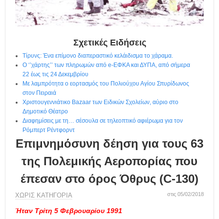
η
μ
ε
ρ
ί
Σχετικές Ειδήσεις
δ
Τίρυνς: Ένα επίμονο διαπεραστικό κελάιδισμα το χάραμα.
α
Ο ‘’χάρτης’’ των πληρωμών από e-ΕΦΚΑ και ΔΥΠΑ, από σήμερα
22 έως τις 24 Δεκεμβρίου
Με λαμπρότητα ο εορτασμός του Πολιούχου Αγίου Σπυρίδωνος
στον Πειραιά
Χριστουγεννιάτικο Bazaar των Ειδικών Σχολείων, αύριο στο
Δημοτικό Θέατρο
Διαφημίσεις με τη… σέσουλα σε τηλεοπτικό αφιέρωμα για τον
Ρόμπερτ Ρέντφορντ
Επιμνημόσυνη δέηση για τους 63
της Πολεμικής Αεροπορίας που
έπεσαν στο όρος Όθρυς (C-130)
στις 05/02/2018
ΧΩΡΊΣ ΚΑΤΗΓΟΡΊΑ
Ήταν Τρίτη 5 Φεβρουαρίου 1991