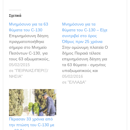
Σχετικά
Μνημόσυνο για τα 63
Μνημόσυνο για τα
θύματα του C-130
θύματα του C-130 – Είχε
Επιμνημόσυνη δέηση
συντριβεί στο όρος
πραγματοποιήθηκε
Όθρυς πριν 25 χρόνια
σήμερα στο Μνημείο
Στην ομώνυμη πλατεία Ο
Πεσόντων C-130, για
δήμος Πειραιά τέλεσε
τους 63 αξιωματικούς,
επιμνημόσυνη δέηση για
υπαξιωματικούς και
05/02/2015
τα 63 θύματα - σμηνίτες
σμηνίτες της Πολεμικής
σε "ΠΕΙΡΑΙΑΣ/ΠΕΡΙΞ/
υπαξιωματικούς και
Αεροπορίας, που
ΝΗΣΙΑ"
αξιωματικούς - του C-
05/02/2016
συνετρίβη στο όρος
130, που συνετρίβη στο
σε "ΕΛΛΑΔΑ"
Όθρυς, πριν 24 χρόνια. Ο
όρος Όθρυς πριν 25
πρόεδρος του δημοτικού
χρόνια. Η τελετή έγινε
συμβουλίου Πειραιά,
παρουσία εκπροσώπων
αντιπτέραρχος ε.α.
της κυβέρνησης, της
Γιώργος Δαβάκης, που
Βουλής των Ελλήνων,
εκπροσώπησε
του δήμου, των Ενόπλων
Πέρασαν 33 χρόνια από
τον δήμαρχο Γιάννη
Δυνάμεων, των Σωμάτων
την πτώση του C-130 με
Μώραλη, μιλώντας στην
Ασφαλείας και συλλόγων,