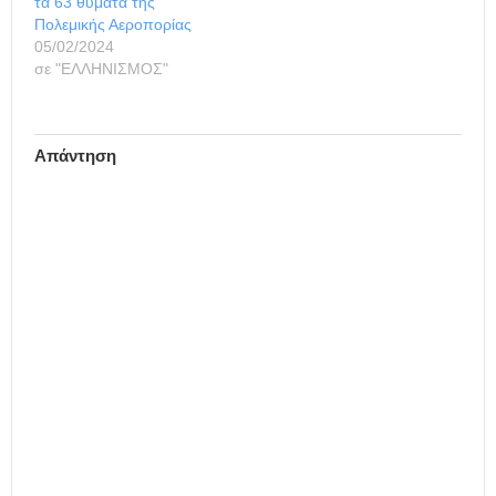
τα 63 θύματα της
πλατεία C-130, μπροστά
…
Πολεμικής Αεροπορίας
στο μνημείο των
05/02/2024
θυμάτων,…
σε "ΕΛΛΗΝΙΣΜΟΣ"
Απάντηση