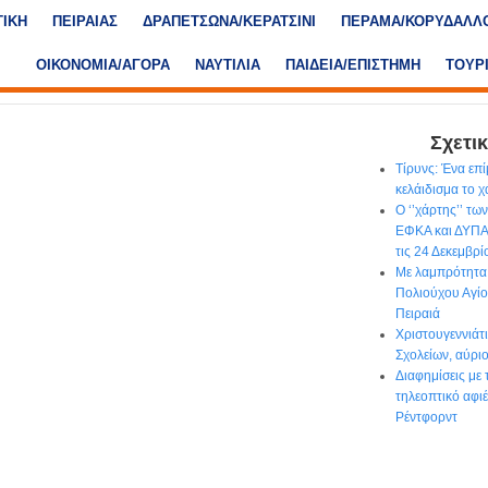
ΤΙΚΗ
ΠΕΙΡΑΙΑΣ
ΔΡΑΠΕΤΣΩΝΑ/ΚΕΡΑΤΣΙΝΙ
ΠΕΡΑΜΑ/ΚΟΡΥΔΑΛΛ
ΟΙΚΟΝΟΜΙΑ/ΑΓΟΡΑ
ΝΑΥΤΙΛΙΑ
ΠΑΙΔΕΙΑ/ΕΠΙΣΤΗΜΗ
ΤΟΥΡ
Σχετικ
Τίρυνς: Ένα επ
κελάιδισμα το 
Ο ‘’χάρτης’’ τ
ΕΦΚΑ και ΔΥΠΑ
τις 24 Δεκεμβρί
Με λαμπρότητα
Πολιούχου Αγί
Πειραιά
Χριστουγεννιάτ
Σχολείων, αύρι
Διαφημίσεις με
τηλεοπτικό αφι
Ρέντφορντ