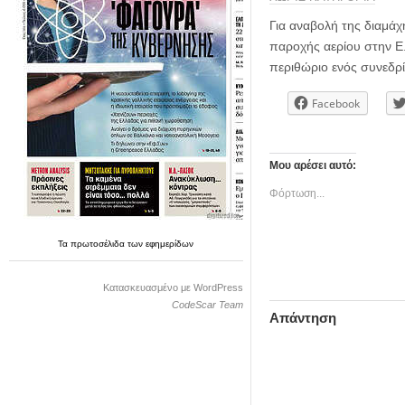
η
μ
Για αναβολή της διαμά
ε
παροχής αερίου στην Ε.
ρ
περιθώριο ενός συνεδρ
ί
δ
Facebook
α
Μου αρέσει αυτό:
Φόρτωση...
Τα
πρωτοσέλιδα
των
εφημερίδων
Κατασκευασμένο με WordPress
CodeScar Team
Απάντηση