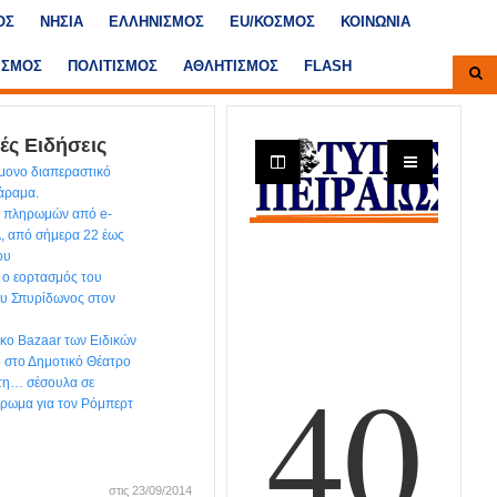
ΟΣ
ΝΗΣΙΑ
ΕΛΛΗΝΙΣΜΟΣ
ΕU/ΚΟΣΜΟΣ
ΚΟΙΝΩΝΙΑ
ΙΣΜΟΣ
ΠΟΛΙΤΙΣΜΟΣ
ΑΘΛΗΤΙΣΜΟΣ
FLASH
ές Ειδήσεις
ίμονο διαπεραστικό
χάραμα.
ων πληρωμών από e-
, από σήμερα 22 έως
ου
 ο εορτασμός του
ου Σπυρίδωνος στον
ικο Bazaar των Ειδικών
ο στο Δημοτικό Θέατρο
 τη… σέσουλα σε
έρωμα για τον Ρόμπερτ
στις 23/09/2014