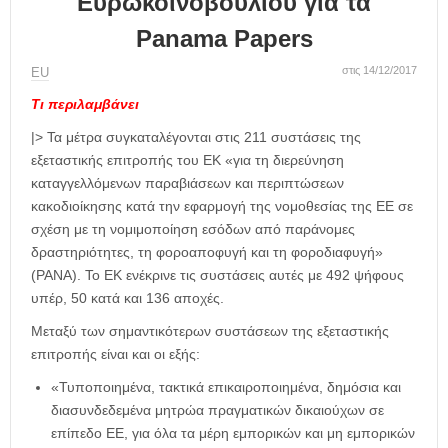
Ευρωκοινοβουλίου για τα
η
μ
Panama Papers
ε
ρ
στις 14/12/2017
ΕU
ί
Τι περιλαμβάνει
δ
α
|> Τα μέτρα συγκαταλέγονται στις 211 συστάσεις της
εξεταστικής επιτροπής του ΕΚ «για τη διερεύνηση
καταγγελλόμενων παραβιάσεων και περιπτώσεων
κακοδιοίκησης κατά την εφαρμογή της νομοθεσίας της ΕΕ σε
σχέση με τη νομιμοποίηση εσόδων από παράνομες
δραστηριότητες, τη φοροαποφυγή και τη φοροδιαφυγή»
(PANA). Το ΕΚ ενέκρινε τις συστάσεις αυτές με 492 ψήφους
υπέρ, 50 κατά και 136 αποχές.
Μεταξύ των σημαντικότερων συστάσεων της εξεταστικής
επιτροπής είναι και οι εξής:
«Τυποποιημένα, τακτικά επικαιροποιημένα, δημόσια και
διασυνδεδεμένα μητρώα πραγματικών δικαιούχων σε
επίπεδο ΕΕ, για όλα τα μέρη εμπορικών και μη εμπορικών