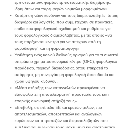
εμπιστευμάτων, φορέων εμπιστευματικής διαχείρισης,
ιδρυμάτων και παρεμφερών νομικών μορφωμάτων».
Κατάρτιση νέων κανόνων για τους διαμεσολαβητές, όπως
δικηγόροι και λογιστές, που συμμετέχουν σε πρακτικές
επιθετικού φορολογικού σχεδιασμού και ρυθμίσεις για
τους φορολογικούς διαμεσολαβητές, με τις οποίες «θα
τους παρέχονται κίνητρα για να απέχουν από τη
φοροδιαφυγή και τη φοροαποφυγή».
Υιοθέτηση ενός κοινού διεθνούς ορισμού για το τι συνιστά
υπεράκτιο χρηματοοικονομικό κέντρο (OFC), φορολογικό
παράδεισο, περιοχή δικαιοδοσίας όπου επικρατεί το
απόρρητο, μη συνεργάσιμη φορολογική δικαιοδοσία και
χώρα υψηλού κινδύνου.
«Μέσα στήριξης των καταγγελτών προκειμένου να
εξασφαλιστεί η αποτελεσματική προστασία τους και η
επαρκής οικονομική στήριξή τους».
«Επιβολή, σε επίπεδο ΕΕ και κρατών μελών, πιο
αποτελεσματικών, αποτρεπτικών και αναλογικών
κυρώσεων κατά τραπεζών και διαμεσολαβητών που
εμπλέκονται εν γνώσει τους, εσκεμμένα και συστηματικά