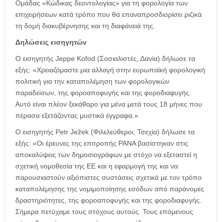
Ομάδας «Κώδικας δεοντολογίας» για τη φορολογία των
επιχειρήσεων κατά τρόπο που θα επαναπροσδιορίσει ριζικά
τη δομή διακυβέρνησης και τη διαφάνειά της.
Δηλώσεις εισηγητών
Ο εισηγητής Jeppe Kofod (Σοσιαλιστές, Δανία) δήλωσε τα
εξής: «Χρειαζόμαστε μια αλλαγή στην ευρωπαϊκή φορολογική
πολιτική για την καταπολέμηση των φορολογικών
παραδείσων, της φοροαποφυγής και της φοροδιαφυγής.
Αυτό είναι πλέον ξεκάθαρο για μένα μετά τους 18 μήνες που
πέρασα εξετάζοντας μυστικά έγγραφα.»
Ο εισηγητής Petr Ježek (Φιλελεύθεροι, Τσεχία) δήλωσε τα
εξής: «Οι έρευνες της επιτροπής PANA βασίστηκαν στις
αποκαλύψεις των δημοσιογράφων με στόχο να εξεταστεί η
σχετική νομοθεσία της ΕΕ και η εφαρμογή της και να
παρουσιαστούν αξιόπιστες συστάσεις σχετικά με τον τρόπο
καταπολέμησης της νομιμοποίησης εσόδων από παράνομες
δραστηριότητες, της φοροαποφυγής και της φοροδιαφυγής.
Σήμερα πετύχαμε τους στόχους αυτούς. Τους επόμενους