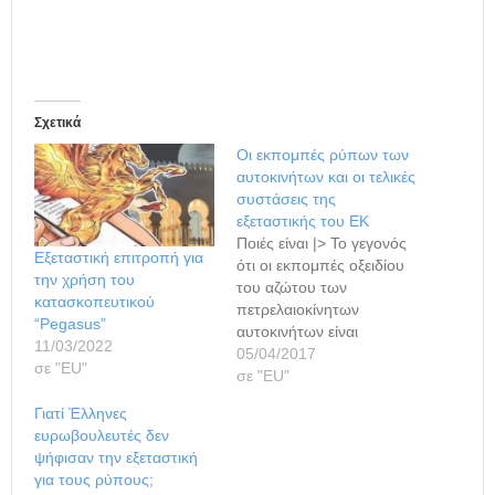
Σχετικά
Οι εκπομπές ρύπων των
αυτοκινήτων και οι τελικές
συστάσεις της
εξεταστικής του ΕΚ
Ποιές είναι |> Το γεγονός
Εξεταστική επιτροπή για
ότι οι εκπομπές οξειδίου
την χρήση του
του αζώτου των
κατασκοπευτικού
πετρελαιοκίνητων
“Pegasus”
αυτοκινήτων είναι
11/03/2022
υψηλότερες σε συνθήκες
05/04/2017
σε "ΕU"
πραγματικής οδήγησης
σε "ΕU"
από αυτές που
Γιατί Έλληνες
μετρούνται στις
ευρωβουλευτές δεν
εργαστηριακές δοκιμές,
ψήφισαν την εξεταστική
ήταν γνωστό στα κράτη
για τους ρύπους;
μέλη της ΕΕ και την