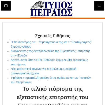
Η
μ
ε
Τύπος
ρ
ή
Πειραιώς - Ενημέρωση
σ
ι
Σχετικές Ειδήσεις
α
Δ
Η Φολέγανδρος, τα… άτιμα αγγούρια της και ο ‘’Κουτόφραγκος’’
ι
δημοσιογράφος
α
Ανακοινώσεις της Αντιπροσωπείας της Ευρωπαϊκής Επιτροπής
δ
στην Ελλάδα
Απονέμονται από το ΕΣΕ 838 εκατ. ευρώ σε 319 κορυφαίους
ι
επιστήμονες
κ
Νέοι ρεαλιστικοί κανόνες για πιο βιώσιμη ευρωπαϊκή
τ
αυτοκινητοβιομηχανία
υ
Τιμήθηκε η πρωταθλήτρια Ευρώπης ομάδα πόλο των Γυναικών
α
του Ολυμπιακού
κ
Το τελικό πόρισμα της
ή
Ε
εξεταστικής επιτροπής του
φ