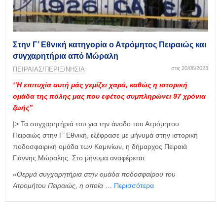
η
μ
ε
ρ
ί
Στην Γ’ Εθνική κατηγορία ο Ατρόμητος Πειραιώς και
δ
συγχαρητήρια από Μώραλη
α
στις 20/06/2023
ΠΕΙΡΑΙΑΣ/ΠΕΡΙΞ/ΝΗΣΙΑ
‘’Η επιτυχία αυτή μάς γεμίζει χαρά, καθώς η ιστορική
ομάδα της πόλης μας που εφέτος συμπληρώνει 97 χρόνια
ζωής’’
|> Τα συγχαρητήριά του για την άνοδο του Ατρόμητου
Πειραιώς στην Γ’ Εθνική, εξέφρασε με μήνυμά στην ιστορική
ποδοσφαιρική ομάδα των Καμινίων, η δήμαρχος Πειραιά
Γιάννης Μώραλης. Στο μήνυμα αναφέρεται:
«
Θερμά συγχαρητήρια στην ομάδα ποδοσφαίρου του
Ατρομήτου Πειραιώς, η οποία
…
Περισσότερα