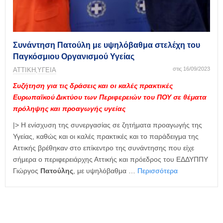
η
μ
ε
ρ
ί
Συνάντηση Πατούλη με υψηλόβαθμα στελέχη του
δ
Παγκόσμιου Οργανισμού Υγείας
α
στις 16/09/2023
ΑΤΤΙΚΗ
ΥΓΕΙΑ
,
Συζήτηση για τις δράσεις και οι καλές πρακτικές
Ευρωπαϊκού Δικτύου των Περιφερειών του ΠΟΥ σε θέματα
πρόληψης και προαγωγής υγείας
|> Η ενίσχυση της συνεργασίας σε ζητήματα προαγωγής της
Υγείας, καθώς και οι καλές πρακτικές και το παράδειγμα της
Αττικής βρέθηκαν στο επίκεντρο της συνάντησης που είχε
σήμερα ο περιφερειάρχης Αττικής και πρόεδρος του ΕΔΔΥΠΠΥ
Γιώργος
Πατούλης
, με υψηλόβαθμα …
Περισσότερα