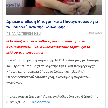
η
μ
ε
ρ
ί
Δριμεία επίθεση Μπόγρη κατά Παναγόπουλου για
δ
τα βοθρολύματα της Κούλουρης
α
στις 13/06/2023
ΠΕΙΡΑΙΑΣ/ΠΕΡΙΞ/ΝΗΣΙΑ
«Θα αναζητήσουμε ευθύνες για την πυρκαγιά στο
αντλιοστάσιο!» – «Η ανικανότητα τους τορπιλίζει το
μέλλον του τόπου μας!»
|> Από την δημοτική παράταξη ‘’
Η Σαλαμίνα μας με Δύναμη
και Όραμα
’’, που έχει επικεφαλής την τ. αντιπεριφερειάρχη
Νήσων και υποψήφια δήμαρχο Σαλαμίνας, Βασιλική
Θεοδωρακοπούλου-Μπόγρη
, εκδόθηκε η παρακάτω
ανακοίνωση:
Η απερχόμενη Δημοτική Αρχή, εγκλωβισμένη στα ψέματά της,
εμφανίζει μια …
Περισσότερα