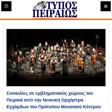
Η
μ
ε
Τύπος
ρ
ή
Πειραιώς - Ενημέρωση
σ
ι
α
Δ
ι
α
δ
ι
κ
τ
υ
α
κ
Συναυλίες σε εμβληματικούς χώρους του
ή
Πειραιά από την Νεανική Ορχήστρα
Ε
Εγχόρδων του Πρότυπου Μουσικού Κέντρου
φ