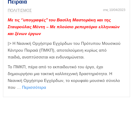
η
Πειραιά
μ
στις 10/04/2023
ΠΟΛΙΤΙΣΜΟΣ
ε
ρ
Με τις ‘’υπογραφές’’ του Βασίλη Μαστοράκη και της
ί
Σταυρούλας Μέντη – Με πλούσιο ρεπερτόριο ελληνικών
δ
και ξένων έργων
α
|> Η Νεανική Ορχήστρα Εγχόρδων του Πρότυπου Μουσικού
Κέντρου Πειραιά (ΠΜΚΠ), αποτελούμενη κυρίως από
παιδιά
,
αναπτύσσεται και ενδυναμώνεται.
Το ΠΜΚΠ, πέρα από το εκπαιδευτικό του έργο, έχει
δημιουργήσει μια τακτική καλλιτεχνική δραστηριότητα. Η
Νεανική Ορχήστρα Εγχόρδων, το κορυφαίο μουσικό σύνολο
που …
Περισσότερα