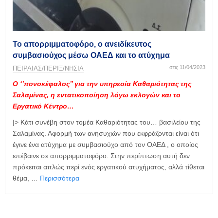
η
μ
ε
ρ
ί
Το απορριμματοφόρο, ο ανειδίκευτος
δ
συμβασιούχος μέσω ΟΑΕΔ και το ατύχημα
α
στις 11/04/2023
ΠΕΙΡΑΙΑΣ/ΠΕΡΙΞ/ΝΗΣΙΑ
Ο ‘’πονοκέφαλος’’ για την υπηρεσία Καθαριότητας της
Σαλαμίνας, η εντατικοποίηση λόγω εκλογών και το
Εργατικό Κέντρο…
|> Κάτι συνέβη στον τομέα Καθαριότητας του… βασιλείου της
Σαλαμίνας. Αφορμή των ανησυχιών που εκφράζονται είναι ότι
έγινε ένα ατύχημα με συμβασιούχο από τον ΟΑΕΔ , ο οποίος
επέβαινε σε απορριμματοφόρο. Στην περίπτωση αυτή δεν
πρόκειται απλώς περί ενός εργατικού ατυχήματος, αλλά τίθεται
θέμα, …
Περισσότερα