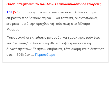
η
Πόσο “πέφτουν” τα ναύλα – Τι ανακοίνωσαν οι εταιρείες
μ
ε
Τ/Π
|>
Στην παροχή εκπτώσεων στα ακτοπλοϊκά εισιτήρια
ρ
επιβατών προβαίνουν σεμνά… και ταπεινά, οι ακτοπλοϊκές
ί
εταιρείες, μετά την προχθεσινή σύσκεψη στο Μέγαρο
δ
Μαξίμου.
α
Φαινομενικά οι εκπτώσεις μπορούν να χαρακτηριστούν έως
και ‘’γενναίες’’, αλλά εάν ληφθεί υπ’ όψιν η αγοραστική
δυνατότητα των Ελλήνων επιβατών, τότε ακόμη και η έκπτωση
στο… 50% δεν …
Περισσότερα