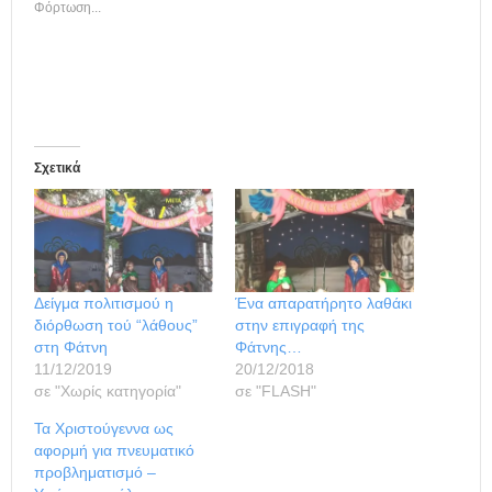
Φόρτωση...
Σχετικά
Δείγμα πολιτισμού η
Ένα απαρατήρητο λαθάκι
διόρθωση τού “λάθους”
στην επιγραφή της
στη Φάτνη
Φάτνης…
11/12/2019
20/12/2018
σε "Χωρίς κατηγορία"
σε "FLASH"
Τα Χριστούγεννα ως
αφορμή για πνευματικό
προβληματισμό –