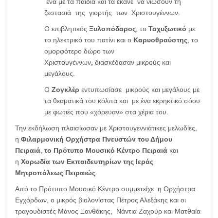
ένα με τα παιδιά και τα έκανε να νιώσουν τη
ζεστασιά της γιορτής των Χριστουγέννων.
Ο επιβλητικός
Ξυλοπόδαρος
, το
Ταχυξωτικό
με
το ηλεκτρικό του πατίνι και ο
Καρυοθραύστης
, το
ομορφότερο δώρο των
Χριστουγέννων
,
διασκέδασαν μικρούς και
μεγάλους.
Ο
Ζογκλέρ
εντυπωσίασε μικρούς και μεγάλους με
τα θεαματικά του κόλπα και με ένα εκρηκτικό σόου
με φωτιές που «χόρευαν» στα χέρια του.
Την εκδήλωση πλαισίωσαν με Χριστουγεννιάτικες μελωδίες,
η
Φιλαρμονική Ορχήστρα Πνευστών του Δήμου
Πειραιά
,
το Πρότυπο Μουσικό Κέντρο Πειραιά
και
η
Χορωδία των Εκπαιδευτηρίων της Ιεράς
Μητροπόλεως Πειραιώς
.
Από το Πρότυπο Μουσικό Κέντρο συμμετείχε η Ορχήστρα
Εγχόρδων, ο μικρός βιολονίστας Πέτρος Αλεξάκης και οι
τραγουδιστές Μάνος Ξανθάκης, Νάντια Ζαχούρ και Ματθαία