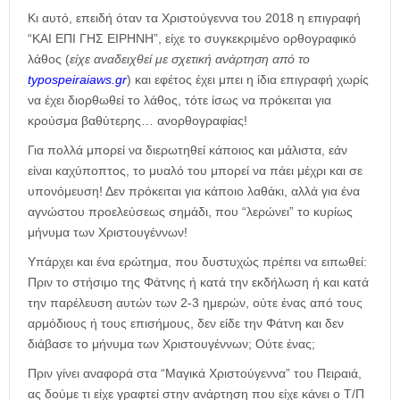
Κι αυτό, επειδή όταν τα Χριστούγεννα του 2018 η επιγραφή
“ΚΑΙ ΕΠΙ ΓΗΣ ΕΙΡΗΝΗ”, είχε το συγκεκριμένο ορθογραφικό
λάθος (
είχε αναδειχθεί με σχετική ανάρτηση από το
typospeiraiaws.gr
) και εφέτος έχει μπει η ίδια επιγραφή χωρίς
να έχει διορθωθεί το λάθος, τότε ίσως να πρόκειται για
κρούσμα βαθύτερης… ανορθογραφίας!
Για πολλά μπορεί να διερωτηθεί κάποιος και μάλιστα, εάν
είναι καχύποπτος, το μυαλό του μπορεί να πάει μέχρι και σε
υπονόμευση! Δεν πρόκειται για κάποιο λαθάκι, αλλά για ένα
αγνώστου προελεύσεως σημάδι, που “λερώνει” το κυρίως
μήνυμα των Χριστουγέννων!
Υπάρχει και ένα ερώτημα, που δυστυχώς πρέπει να ειπωθεί:
Πριν το στήσιμο της Φάτνης ή κατά την εκδήλωση ή και κατά
την παρέλευση αυτών των 2-3 ημερών, ούτε ένας από τους
αρμόδιους ή τους επισήμους, δεν είδε την Φάτνη και δεν
διάβασε το μήνυμα των Χριστουγέννων; Ούτε ένας;
Πριν γίνει αναφορά στα “Μαγικά Χριστούγεννα” του Πειραιά,
ας δούμε τι είχε γραφτεί στην ανάρτηση που είχε κάνει ο Τ/Π