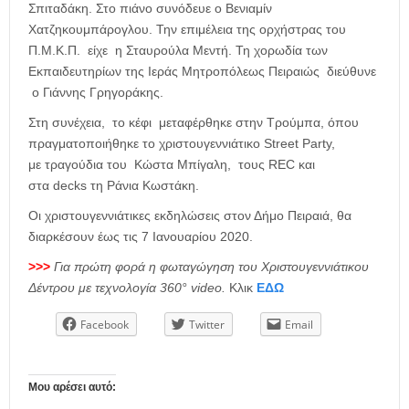
Σπιταδάκη. Στο πιάνο συνόδευε ο Βενιαμίν
Χατζηκουμπάρογλου. Την επιμέλεια της ορχήστρας του
Π.Μ.Κ.Π. είχε η Σταυρούλα Μεντή. Τη χορωδία των
Εκπαιδευτηρίων της Ιεράς Μητροπόλεως Πειραιώς διεύθυνε
ο Γιάννης Γρηγοράκης.
Στη συνέχεια, το κέφι μεταφέρθηκε στην Τρούμπα, όπου
πραγματοποιήθηκε το χριστουγεννιάτικο Street Party,
με τραγούδια του Κώστα Μπίγαλη, τους REC και
στα decks τη Ράνια Κωστάκη.
Οι χριστουγεννιάτικες εκδηλώσεις στον Δήμο Πειραιά, θα
διαρκέσουν έως τις 7 Ιανουαρίου 2020.
>>>
Για πρώτη φορά η φωταγώγηση του Χριστουγεννιάτικου
Δέντρου με τεχνολογία 360° video.
Κλικ
ΕΔΩ
Facebook
Twitter
Email
Μου αρέσει αυτό: