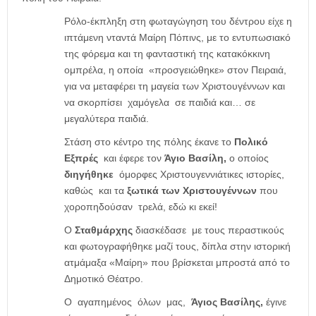
Ρόλο-έκπληξη στη φωταγώγηση του δέντρου είχε η
ιπτάμενη νταντά Μαίρη Πόπινς, με το εντυπωσιακό
της φόρεμα και τη φανταστική της κατακόκκινη
ομπρέλα, η οποία «προσγειώθηκε» στον Πειραιά,
για να μεταφέρει τη μαγεία των Χριστουγέννων και
να σκορπίσει χαμόγελα σε παιδιά και… σε
μεγαλύτερα παιδιά.
Στάση στο κέντρο της πόλης έκανε το
Πολικό
Εξπρές
και έφερε τον
Άγιο Βασίλη,
ο οποίος
διηγήθηκε
όμορφες Χριστουγεννιάτικες ιστορίες,
καθώς και τα
ξωτικά των Χριστουγέννων
που
χοροπηδούσαν τρελά, εδώ κι εκεί!
Ο
Σταθμάρχης
διασκέδασε με τους περαστικούς
και φωτογραφήθηκε μαζί τους, δίπλα στην ιστορική
ατμάμαξα «Μαίρη» που βρίσκεται μπροστά από το
Δημοτικό Θέατρο.
Ο αγαπημένος όλων μας,
Άγιος Βασίλης,
έγινε