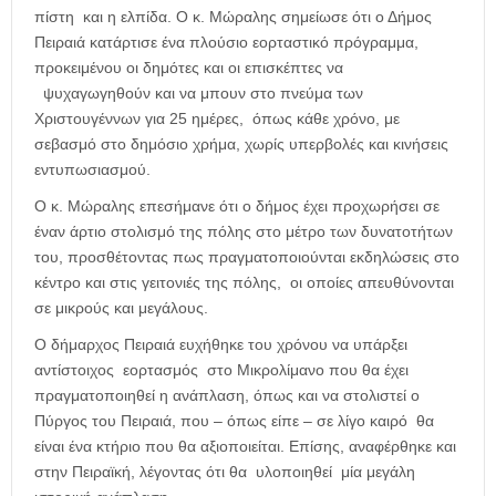
πίστη και η ελπίδα. Ο κ. Μώραλης σημείωσε ότι ο Δήμος
Πειραιά κατάρτισε ένα πλούσιο εορταστικό πρόγραμμα,
προκειμένου οι δημότες και οι επισκέπτες να
ψυχαγωγηθούν και να μπουν στο πνεύμα των
Χριστουγέννων για 25 ημέρες, όπως κάθε χρόνο, με
σεβασμό στο δημόσιο χρήμα, χωρίς υπερβολές και κινήσεις
εντυπωσιασμού.
Ο κ. Μώραλης επεσήμανε ότι ο δήμος έχει προχωρήσει σε
έναν άρτιο στολισμό της πόλης στο μέτρο των δυνατοτήτων
του, προσθέτοντας πως πραγματοποιούνται εκδηλώσεις στο
κέντρο και στις γειτονιές της πόλης, οι οποίες απευθύνονται
σε μικρούς και μεγάλους.
Ο δήμαρχος Πειραιά ευχήθηκε του χρόνου να υπάρξει
αντίστοιχος εορτασμός στο Μικρολίμανο που θα έχει
πραγματοποιηθεί η ανάπλαση, όπως και να στολιστεί ο
Πύργος του Πειραιά, που – όπως είπε – σε λίγο καιρό θα
είναι ένα κτήριο που θα αξιοποιείται. Επίσης, αναφέρθηκε και
στην Πειραϊκή, λέγοντας ότι θα υλοποιηθεί μία μεγάλη