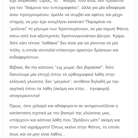
είχε διορθωθεί. Όμως, το… θαύμα, που ίσως δεν πρόκειται
για τον “δαίμονα του τυπογραφείου”, αλλά για μία αδιαφορία
άνευ προηγουμένου, έμελλε να συμβεί και εφέτος και μέχρι
στιγμής να μην έχει ενοχλήσει κανέναν! Παραμένει να
“μολύνει” το μήνυμα των Χριστουγέννων, σε μία σεμνή Φάτνη
κάτω από ένα αξιοπρεπές Χριστουγεννιάτικο Δέντρο. Κρίμα,
διότι κάτι τέτοια ¨λαθάκια” δεν είναι για να γίνονται σε μία
πόλη, η οποία αποτελεί επίκεντρο αρκετών δράσεων και
ενδιαφερόντων.
Βέβαια, θα πει κάποιος “
ωχ μωρέ, δεν βαριέσαι!
“, διότι
διανύουμε μία εποχή όπου τα ορθογραφικά λάθη στην
ελληνική γλώσσα, δεν “μετράνε”, αντίθετα δηλαδή με την
αγγλική όπου τα λάθη (ακόμη και στην… προφορά)
απαγορεύονται!
Όμως, όσο χαλαρά και αδιάφορα κι αν αντιμετωπίζεται η
κατάσταση σχετικά με τον βιασμό της γλώσσας μας,
υπάρχουν και κάποια λάθη που “βγάζουν μάτι” ακόμη και
στον πιό αγράμματο! Όπως εκείνο στην Φάτνη, το οποίο
ίσως και να μην είναι λάθος…