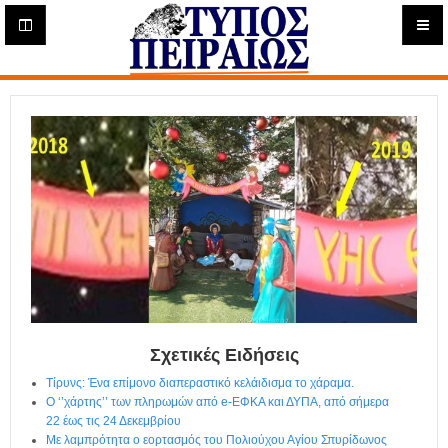
Η
μ
ε
Τύπος
ρ
ή
Πειραιώς - Ενημέρωση
σ
ι
α
Δ
ι
α
δ
ι
κ
τ
υ
α
Σχετικές Ειδήσεις
κ
Τίρυνς: Ένα επίμονο διαπεραστικό κελάιδισμα το χάραμα.
ή
Ο ‘’χάρτης’’ των πληρωμών από e-ΕΦΚΑ και ΔΥΠΑ, από σήμερα
Ε
22 έως τις 24 Δεκεμβρίου
φ
Με λαμπρότητα ο εορτασμός του Πολιούχου Αγίου Σπυρίδωνος