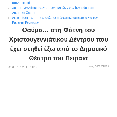
η
στον Πειραιά
μ
Χριστουγεννιάτικο Bazaar των Ειδικών Σχολείων, αύριο στο
ε
Δημοτικό Θέατρο
ρ
Διαφημίσεις με τη… σέσουλα σε τηλεοπτικό αφιέρωμα για τον
ί
Ρόμπερτ Ρέντφορντ
δ
Θαύμα… στη Φάτνη του
α
Χριστουγεννιάτικου Δέντρου που
έχει στηθεί έξω από το Δημοτικό
Θέατρο του Πειραιά
στις 08/12/2019
ΧΩΡΊΣ ΚΑΤΗΓΟΡΊΑ