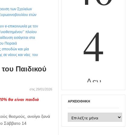
ρευση των Σχολείων
Ευρωοινοβουλίου ετών
υν e-επικοινωνία με τον
’υιοθετημένου’’ πλοίου
ίδευση εισάγεται στα
του Πειραιά
 σπουδών και μία
ς σε νέους και νέες του
 του Παιδικού
στις 29/01/2026
0% θα είναι παιδιά
ΑΡΧΕΙΟΘΉΚΗ
Αρχειοθήκη
κούς θεσμούς, ανοίγει ξανά
το Σάββατο 14