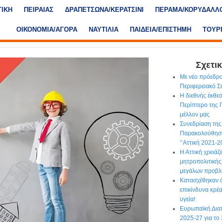
ΤΙΚΗ
ΠΕΙΡΑΙΑΣ
ΔΡΑΠΕΤΣΩΝΑ/ΚΕΡΑΤΣΙΝΙ
ΠΕΡΑΜΑ/ΚΟΡΥΔΑΛΛ
ΟΙΚΟΝΟΜΙΑ/ΑΓΟΡΑ
ΝΑΥΤΙΛΙΑ
ΠΑΙΔΕΙΑ/ΕΠΙΣΤΗΜΗ
ΤΟΥΡ
Σχετικ
Με νέο πρόεδρο
Περιφερειακό Σ
Η διεθνής έκθ
Περίπτερο της Π
μέλλον μας
Συνεδρίαση τη
Παρακολούθησ
‘’Αττική 2021-2
Η Αττική χρειάζ
μητροπολιτικής
μεγάλων προβ
Κατασχέθηκαν ά
επικίνδυνα κρέα
υγεία!
Ευρωπαϊκή Δια
2025-27 για το