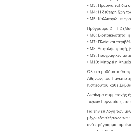
• Μ3: Πράσινα ταξίδια 
• Μ4: Η δεύτερη ζωή τω
• Μ5: Καλλιεργώ με φρο
Πρόγραμμα 2 – Π2 (Μα
• Μ6: Βιοποικιλότητα: 
• Μ7: Πλοία και περιβά
• Μ8: Ασφαλής τροφή, β
• Μ9: Γεωγραφικές ματι
• Μ10: Μπορεί η Χημεί
Όλα τα μαθήματα θα πρ
Αθηνών, του Πανεπιστη
Ινστιτούτου κάθε Σάββ
Δικαίωμα συμμετοχής έχ
τάξεων Γυμνασίου, που 
Για την επιλογή των μα
μέχρι εξαντλήσεως των
ανά πρόγραμμα, ομοίως