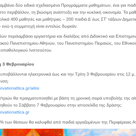
αμβάνει δύο ειδικά σχεδιασμένα Προγράμματα μαθημάτων, ένα για παιδι
στο περιβάλλον, τη βιώσιμη ανάπτυξη και την κυκλική οικονομία. Τα μα
κά 400 μαθητές και μαθήτριες – 200 παιδιά Δ’ έως ΣΤ’ τάξεων Δημοτι
 ενώ η συμμετοχή είναι εντελώς δωρεάν.
ν περιλαμβάνει εργαστήρια και διαλέξεις από Διδακτικό και Επιστημο
ιακού Πανεπιστημίου Αθηνών, του Πανεπιστημίου Πειραιώς, του Εθνικο
τοπαθολογικού Ινστιτούτου.
τη 3 Φεβρουαρίου
 υποβάλλονται ηλεκτρονικά έως και την Τρίτη 3 Φεβρουαρίου στις 12 μ,
υνση:
ovationattica.gr/aitisi
τριών θα πραγματοποιηθεί με βάση τη χρονική σειρά υποβολής της αί
ηθούν το Σάββατο 7 Φεβρουαρίου στην ιστοσελίδα της δράσης:
novationattica.gr
0% των θέσεων θα καλυφθεί από παιδιά εργαζομένων της Περιφέρειας Ατ