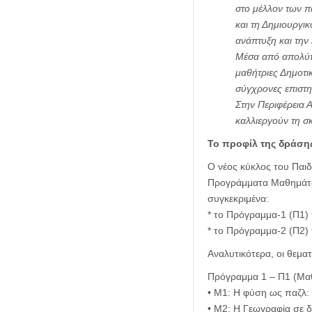
στο μέλλον των πα
και τη Δημιουργι
ανάπτυξη και την 
Μέσα από απολύτω
μαθήτριες Δημοτι
σύγχρονες επιστη
Στην Περιφέρεια Α
καλλιεργούν τη σ
Το προφίλ της δράση
Ο νέος κύκλος του Παιδ
Προγράμματα Μαθημάτων 
συγκεκριμένα:
* το Πρόγραμμα-1 (Π1) 
* το Πρόγραμμα-2 (Π2)
Αναλυτικότερα, οι θεμα
Πρόγραμμα 1 – Π1 (Μαθη
• Μ1: Η φύση ως παζλ: 
• Μ2: Η Γεωγραφία σε 