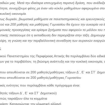
ιδιών μας. Μετά την ιδιαίτερα επιτυχημένη περσινή δράση, που ανέδειξε 
κότητα, συνεχίζουμε φέτος με έναν νέο κύκλο μαθημάτων αφιερωμένο στο
κυκλική οικονομία.
ς δωρεάν, βιωματικά μαθήματα σε πανεπιστημιακούς και ερευνητικούς
κού και 200 μαθητές και μαθήτριες Γυμνασίου θα έχουν την ευκαιρία να
μονικές προσεγγίσεις και κρίσιμα ζητήματα που αφορούν το μέλλον του 
ττικής πιστεύουμε ότι η εκπαίδευση δεν περιορίζεται στην τάξη. Δημιουρ
κέψη, τη γνώση και την περιβαλλοντική συνείδηση των αυριανών ενεργώ
ς
ικού Πανεπιστημίου της Περιφέρειας Αττικής θα περιλαμβάνει δύο ειδικ
για το περιβάλλον, τη βιώσιμη ανάπτυξη και την κυκλική οικονομία, α
που απευθύνεται σε 200 μαθητές/μαθήτριες τάξεων Δ΄, Ε΄ και ΣΤ΄ Δημοτ
 που απευθύνεται σε 200 μαθητές/μαθήτριες Γυμνασίου
τικές ενότητες που περιλαμβάνει κάθε πρόγραμμα είναι:
τές τάξεων Δ΄, Ε΄ και ΣΤ΄ Δημοτικού)
πώς ταιριάζουν όλα τα κομμάτια
δράση: Κατανοώντας την κλιματική αλλαγή