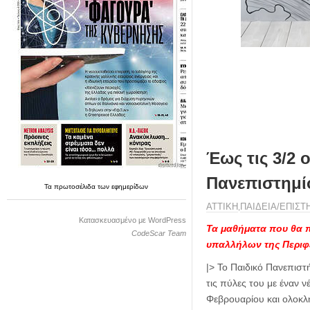
η
μ
ε
ρ
ί
δ
α
Έως τις 3/2 
Πανεπιστημί
Τα
πρωτοσέλιδα
των
εφημερίδων
ΑΤΤΙΚΗ
ΠΑΙΔΕΙΑ/ΕΠΙΣΤ
,
Κατασκευασμένο με WordPress
Τα μαθήματα που θα π
CodeScar Team
υπαλλήλων της Περιφ
|> Το Παιδικό Πανεπιστ
τις πύλες του με έναν
Φεβρουαρίου και ολοκλ