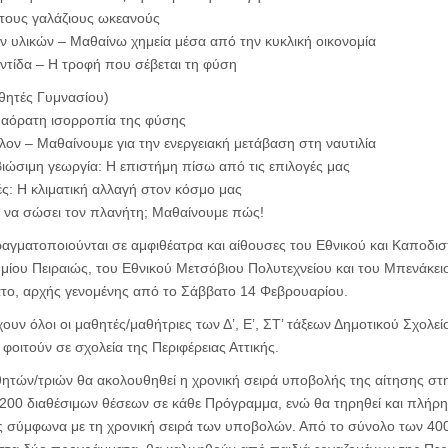
στους γαλάζιους ωκεανούς
ν υλικών – Μαθαίνω χημεία μέσα από την κυκλική οικονομία
ντίδα – Η τροφή που σέβεται τη φύση
θητές Γυμνασίου)
η αόρατη ισορροπία της φύσης
λλον – Μαθαίνουμε για την ενεργειακή μετάβαση στη ναυτιλία
ιώσιμη γεωργία: Η επιστήμη πίσω από τις επιλογές μας
ές: Η κλιματική αλλαγή στον κόσμο μας
α να σώσει τον πλανήτη; Μαθαίνουμε πώς!
αγματοποιούνται σε αμφιθέατρα και αίθουσες του Εθνικού και Καποδι
μίου Πειραιώς, του Εθνικού Μετσόβιου Πολυτεχνείου και του Μπενάκε
ατο, αρχής γενομένης από το Σάββατο 14 Φεβρουαρίου.
ουν όλοι οι μαθητές/μαθήτριες των Δ’, Ε’, ΣΤ’ τάξεων Δημοτικού Σχολε
φοιτούν σε σχολεία της Περιφέρειας Αττικής.
θητών/τριών θα ακολουθηθεί η χρονική σειρά υποβολής της αίτησης στ
 200 διαθέσιμων θέσεων σε κάθε Πρόγραμμα, ενώ θα τηρηθεί και πλήρ
 σύμφωνα με τη χρονική σειρά των υποβολών. Από το σύνολο των 40