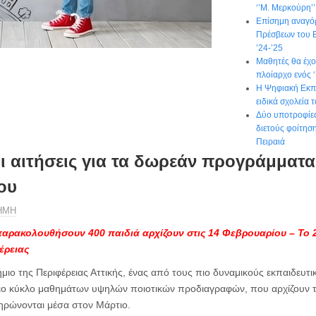
‘’Μ. Μερκούρη’’
Επίσημη αναγό
Πρέσβεων του 
’24-’25
Μαθητές θα έχο
πλοίαρχο ενός ‘
Η Ψηφιακή Εκπα
ειδικά σχολεία 
Δύο υποτροφίες
διετούς φοίτηση
Πειραιά
οι αιτήσεις για τα δωρεάν προγράμματα
ου
ΗΜΗ
αρακολουθήσουν 400 παιδιά αρχίζουν στις 14 Φεβρουαρίου – Το 2
έρειας
ήμιο της Περιφέρειας Αττικής, ένας από τους πιο δυναμικούς εκπαιδευτι
 νέο κύκλο μαθημάτων υψηλών ποιοτικών προδιαγραφών, που αρχίζουν 
ηρώνονται μέσα στον Μάρτιο.