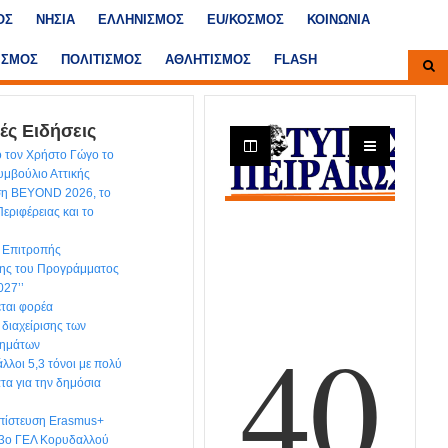
ΟΣ
ΝΗΣΙΑ
ΕΛΛΗΝΙΣΜΟΣ
ΕU/ΚΟΣΜΟΣ
ΚΟΙΝΩΝΙΑ
ΙΣΜΟΣ
ΠΟΛΙΤΙΣΜΟΣ
ΑΘΛΗΤΙΣΜΟΣ
FLASH
ές Ειδήσεις
 τον Χρήστο Γώγο το
υμβούλιο Αττικής
εση BEYOND 2026, το
εριφέρειας και το
ς Επιτροπής
ης του Προγράμματος
027’’
εται φορέα
 διαχείρισης των
λημάτων
λλοι 5,3 τόνοι με πολύ
τα για την δημόσια
πίστευση Erasmus+
 3ο ΓΕΛ Κορυδαλλού