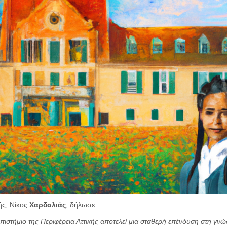
ής, Νίκος
Χαρδαλιάς
, δήλωσε:
πιστήμιο της Περιφέρεια Αττικής αποτελεί μια σταθερή επένδυση στη γνώ