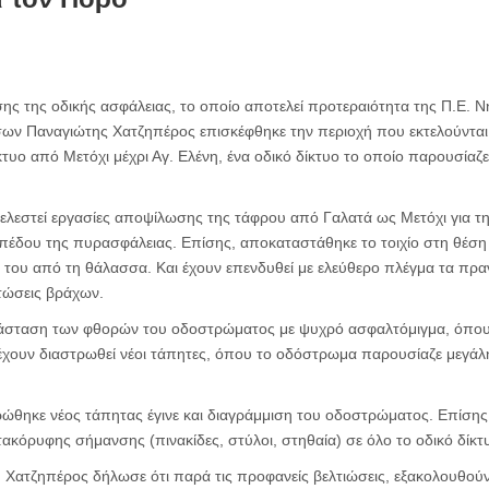
σης της οδικής ασφάλειας, το οποίο αποτελεί προτεραιότητα της Π.Ε. 
σων Παναγιώτης Χατζηπέρος επισκέφθηκε την περιοχή που εκτελούντα
κτυο από Μετόχι μέχρι Αγ. Ελένη, ένα οδικό δίκτυο το οποίο παρουσίαζε
ελεστεί εργασίες αποψίλωσης της τάφρου από Γαλατά ως Μετόχι για τ
ιπέδου της πυρασφάλειας. Επίσης, αποκαταστάθηκε το τοιχίο στη θέση
του από τη θάλασσα. Και έχουν επενδυθεί με ελεύθερο πλέγμα τα πραν
τώσεις βράχων.
κατάσταση των φθορών του οδοστρώματος με ψυχρό ασφαλτόμιγμα, όπου
ι έχουν διαστρωθεί νέοι τάπητες, όπου το οδόστρωμα παρουσίαζε μεγά
ώθηκε νέος τάπητας έγινε και διαγράμμιση του οδοστρώματος. Επίσης,
κόρυφης σήμανσης (πινακίδες, στύλοι, στηθαία) σε όλο το οδικό δίκτ
. Χατζηπέρος δήλωσε ότι παρά τις προφανείς βελτιώσεις, εξακολουθού