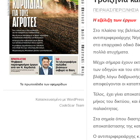
η
μ
ΠΕΙΡΑΙΑΣ/ΠΕΡΙΞ/ΝΗΣΙΑ
ε
ρ
Η εξέλιξη των έργων
ί
Στο πλαίσιο της βελτίω
δ
αντιπεριφερειάρχης Νή
α
στο επαρχιακό οδικό δί
πολλά ατυχήματα.
Μέχρι σήμερα έχουν εκτ
των οδηγών και του επ
βλάβη λόγω διάβρωσής 
αποφεύγονται οι καταπ
Τα
πρωτοσέλιδα
των
εφημερίδων
Τέλος, έχει γίνει απο
Κατασκευασμένο με WordPress
μήκος του δικτύου, κα
CodeScar Team
παλαιότητας.
Στα σημεία όπου διαστρ
αποκατάστασης της κατα
Ο αντιπεριφερειάρχης κ