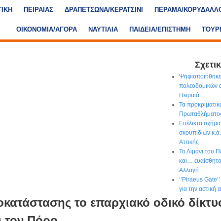
ΤΙΚΗ
ΠΕΙΡΑΙΑΣ
ΔΡΑΠΕΤΣΩΝΑ/ΚΕΡΑΤΣΙΝΙ
ΠΕΡΑΜΑ/ΚΟΡΥΔΑΛΛ
ΟΙΚΟΝΟΜΙΑ/ΑΓΟΡΑ
ΝΑΥΤΙΛΙΑ
ΠΑΙΔΕΙΑ/ΕΠΙΣΤΗΜΗ
ΤΟΥΡ
Σχετικ
Ψηφιοποιήθηκε
πολεοδομικών 
Πειραιά
Τα προκριματικ
Πρωταθλήματος
Ευέλικτα οχήμα
σκουπιδιών κ.ά
Αττικής
Το Λιμάνι του 
και… ευαίσθητο 
Αλλαγή
‘’Piraeus Gate’
για την αστική
οκατάστασης το επαρχιακό οδικό δίκτυ
ι τον Πόρο