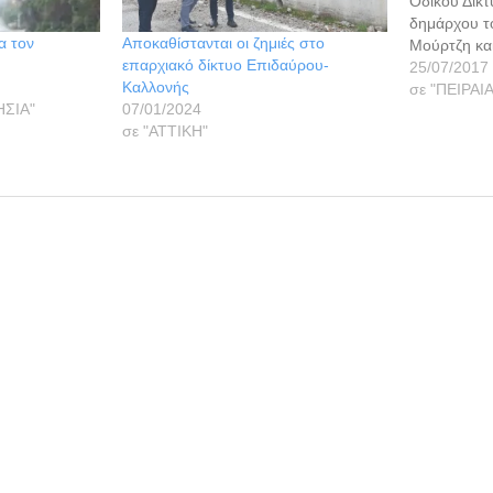
Οδικού Δικτ
δημάρχου τ
ια τον
Αποκαθίστανται οι ζημιές στο
Μούρτζη και
επαρχιακό δίκτυο Επιδαύρου-
προϋπολογι
25/07/2017
Καλλονής
έκπτωση π
σε "ΠΕΙΡΑΙ
ΗΣΙΑ"
07/01/2024
χρηματοδότη
σε "ΑΤΤΙΚΗ"
ίδιους πόρο
Αττικής και
έργου έχει 