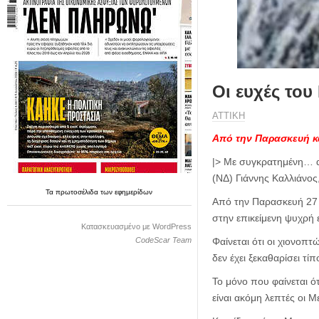
η
μ
ε
ρ
ί
δ
Οι ευχές το
α
ΑΤΤΙΚΗ
Από την Παρασκευή και
|> Με συγκρατημένη… απ
(ΝΔ) Γιάννης Καλλιάνος
Τα
πρωτοσέλιδα
των
εφημερίδων
Από την Παρασκευή 27 Δ
στην επικείμενη ψυχρή 
Κατασκευασμένο με WordPress
CodeScar Team
Φαίνεται ότι οι χιονοπ
δεν έχει ξεκαθαρίσει τί
Το μόνο που φαίνεται ότ
είναι ακόμη λεπτές οι 