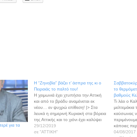
Η “Ζηνοβία” βάζει τ’ άσπρα της κι ο
Σαββατοκύρ
Πειραιάς το παλτό του!
το θερμόμετρ
Η χειμωνιά έχει χτυπήσει την Αττική
βαθμούς Κε
και από το βράδυ αναμένεται εκ
Τι λέει ο Κα
νέου… εν ψυχρώ επίθεση! |> Στα
μελτεμάκια 
λευκά η σημερινή Κυριακή στα βόρεια
καύσωνας να
της Αττικής και το χιόνι έχει καλύψει
περιμένουμ
ερέ για τα
και περιοχές των βορείων προαστίων,
29/12/2019
κάποιες περ
Κατά τους μετεωρολόγους η σημερινή
σε "ΑΤΤΙΚΗ"
"χτυπήσει" 
04/08/2017