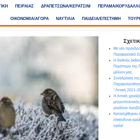
ΤΙΚΗ
ΠΕΙΡΑΙΑΣ
ΔΡΑΠΕΤΣΩΝΑ/ΚΕΡΑΤΣΙΝΙ
ΠΕΡΑΜΑ/ΚΟΡΥΔΑΛΛ
ΟΙΚΟΝΟΜΙΑ/ΑΓΟΡΑ
ΝΑΥΤΙΛΙΑ
ΠΑΙΔΕΙΑ/ΕΠΙΣΤΗΜΗ
ΤΟΥΡ
Σχετικ
Με νέο πρόεδρο
Περιφερειακό Σ
Η διεθνής έκθ
Περίπτερο της Π
μέλλον μας
Συνεδρίαση τη
Παρακολούθησ
‘’Αττική 2021-2
Η Αττική χρειάζ
μητροπολιτικής
μεγάλων προβ
Κατασχέθηκαν ά
επικίνδυνα κρέα
υγεία!