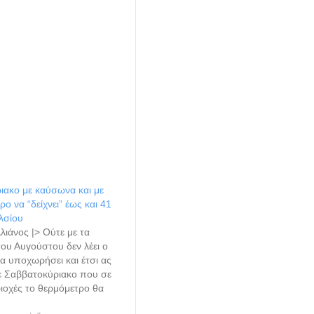
ιακο με καύσωνα και με
ο να “δείχνει” έως και 41
λσίου
λλιάνος |> Ούτε με τα
του Αυγούστου δεν λέει ο
 υποχωρήσει και έτσι ας
ε Σαββατοκύριακο που σε
ιοχές το θερμόμετρο θα
έως και 41 βαθμούς