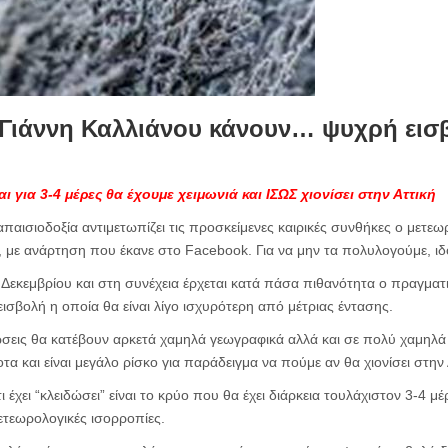
υ Γιάννη Καλλιάνου κάνουν… ψυχρή εισ
 για 3-4 μέρες θα έχουμε χειμωνιά και ΙΣΩΣ χιονίσει στην Αττική
αισιοδοξία αντιμετωπίζει τις προσκείμενες καιρικές συνθήκες ο μετεω
, με ανάρτηση που έκανε στο Facebook. Για να μην τα πολυλογούμε, ιδο
εκεμβρίου και στη συνέχεια έρχεται κατά πάσα πιθανότητα ο πραγματ
εισβολή η οποία θα είναι λίγο ισχυρότερη από μέτριας έντασης.
τώσεις θα κατέβουν αρκετά χαμηλά γεωγραφικά αλλά και σε πολύ χαμηλ
ποτα και είναι μεγάλο ρίσκο για παράδειγμα να πούμε αν θα χιονίσει στην 
ι έχει “κλειδώσει” είναι το κρύο που θα έχει διάρκεια τουλάχιστον 3-4 μ
Μετεωρολογικές ισορροπίες.