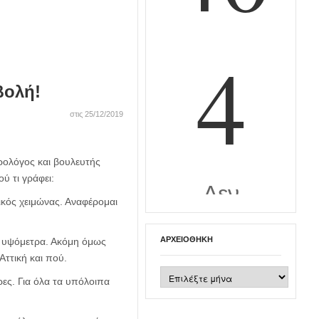
βολή!
στις 25/12/2019
ρολόγος και βουλευτής
ύ τι γράφει:
ικός χειμώνας. Αναφέρομαι
ΑΡΧΕΙΟΘΉΚΗ
ά υψόμετρα. Ακόμη όμως
Αττική και πού.
Αρχειοθήκη
έρες. Για όλα τα υπόλοιπα