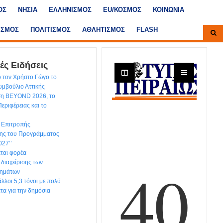
ΟΣ
ΝΗΣΙΑ
ΕΛΛΗΝΙΣΜΟΣ
ΕU/ΚΟΣΜΟΣ
ΚΟΙΝΩΝΙΑ
ΙΣΜΟΣ
ΠΟΛΙΤΙΣΜΟΣ
ΑΘΛΗΤΙΣΜΟΣ
FLASH
ές Ειδήσεις
 τον Χρήστο Γώγο το
υμβούλιο Αττικής
εση BEYOND 2026, το
εριφέρειας και το
ς Επιτροπής
ης του Προγράμματος
027’’
εται φορέα
 διαχείρισης των
λημάτων
λλοι 5,3 τόνοι με πολύ
τα για την δημόσια