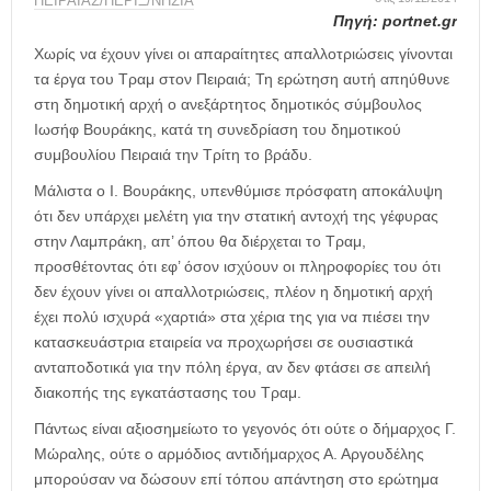
η
ΠΕΙΡΑΙΑΣ/ΠΕΡΙΞ/ΝΗΣΙΑ
Πηγή:
portnet.gr
μ
ε
Χωρίς να έχουν γίνει οι απαραίτητες απαλλοτριώσεις γίνονται
ρ
τα έργα του Τραμ στον Πειραιά; Τη ερώτηση αυτή απηύθυνε
ί
στη δημοτική αρχή ο ανεξάρτητος δημοτικός σύμβουλος
δ
Ιωσήφ Βουράκης, κατά τη συνεδρίαση του δημοτικού
α
συμβουλίου Πειραιά την Τρίτη το βράδυ.
Μάλιστα ο Ι. Βουράκης, υπενθύμισε πρόσφατη αποκάλυψη
ότι δεν υπάρχει μελέτη για την στατική αντοχή της γέφυρας
στην Λαμπράκη, απ’ όπου θα διέρχεται το Τραμ,
προσθέτοντας ότι εφ’ όσον ισχύουν οι πληροφορίες του ότι
δεν έχουν γίνει οι απαλλοτριώσεις, πλέον η δημοτική αρχή
έχει πολύ ισχυρά «χαρτιά» στα χέρια της για να πιέσει την
κατασκευάστρια εταιρεία να προχωρήσει σε ουσιαστικά
ανταποδοτικά για την πόλη έργα, αν δεν φτάσει σε απειλή
διακοπής της εγκατάστασης του Τραμ.
Πάντως είναι αξιοσημείωτο το γεγονός ότι ούτε ο δήμαρχος Γ.
Μώραλης, ούτε ο αρμόδιος αντιδήμαρχος Α. Αργουδέλης
μπορούσαν να δώσουν επί τόπου απάντηση στο ερώτημα