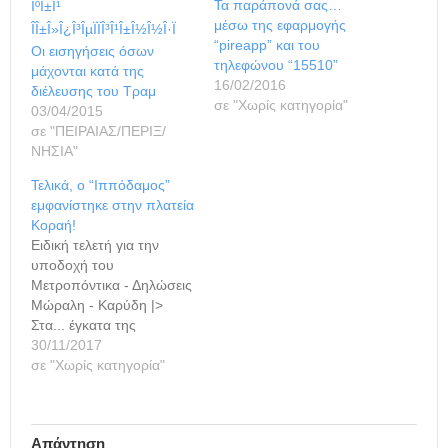
Τα παράπονά σας…
μέσω της εφαρμογής
“pireapp” και του
Οι εισηγήσεις όσων
τηλεφώνου “15510”
μάχονται κατά της
16/02/2016
διέλευσης του Τραμ
σε "Χωρίς κατηγορία"
03/04/2015
σε "ΠΕΙΡΑΙΑΣ/ΠΕΡΙΞ/
ΝΗΣΙΑ"
Τελικά, ο “Ιππόδαμος”
εμφανίστηκε στην πλατεία
Κοραή!
Ειδική τελετή για την
υποδοχή του
Μετροπόντικα - Δηλώσεις
Μώραλη - Καρύδη |>
Στα... έγκατα της
πειραϊκής πλατείας
30/11/2017
Κοραή βρίσκεται από
σε "Χωρίς κατηγορία"
χθες ο Μετροπόντικας
ονόματι... "Ιππόδαμος",
του οποίου η υποδοχή
Απάντηση
έγινε εν πλήρη