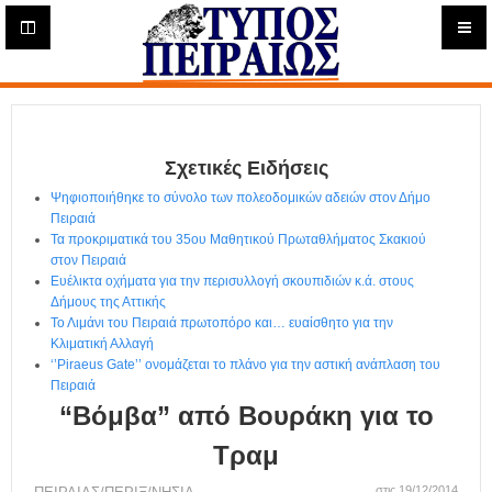
Η
μ
ε
Τύπος
ρ
ή
Πειραιώς - Ενημέρωση
σ
ι
Σχετικές Ειδήσεις
α
Δ
Ψηφιοποιήθηκε το σύνολο των πολεοδομικών αδειών στον Δήμο
ι
Πειραιά
α
Τα προκριματικά του 35ου Μαθητικού Πρωταθλήματος Σκακιού
δ
στον Πειραιά
Ευέλικτα οχήματα για την περισυλλογή σκουπιδιών κ.ά. στους
ι
Δήμους της Αττικής
κ
Το Λιμάνι του Πειραιά πρωτοπόρο και… ευαίσθητο για την
τ
Κλιματική Αλλαγή
υ
‘’Piraeus Gate’’ ονομάζεται το πλάνο για την αστική ανάπλαση του
α
Πειραιά
κ
“Βόμβα” από Βουράκη για το
ή
Ε
Τραμ
φ
στις 19/12/2014