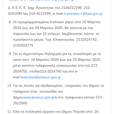
Δ. Κ.Ε.Π. Ε΄ Δημ. Κοινότητας τηλ 2104212298, 210
4201999 fax 210-4212299, e-mail
d.peiraios-c@kep.gov.gr
Οι προγραμματισμένοι πολιτικοί γάμοι από 16 Μαρτίου
2020 έως και 29 Μαρτίου 2020, θα γίνονται με την
παρουσία έως και 10 ατόμων, λαμβάνοντας πάντα τα
προσήκοντα μέτρα. Τηλ. Επικοινωνίας: 2132024742,
2132024775.
Για το Δημοτολόγιο-Ληξιαρχείο για τις συναλλαγές με το
κοινό από 16 Μαρτίου 2020 έως και 29 Μαρτίου 2020,
μόνο κατόπιν τηλεφωνικής επικοινωνίας στα τηλ 213
2024755, στοfax213-2024750 και στο e-
mail
lixiarxeio@piraeus.gov.gr
Για τις λοιπές και εξειδικευμένες υπηρεσίες του Δήμου τα
τηλέφωνα στην ιστοσελίδα του
Δήμου
www.piraeus.gov.gr
ή στο τηλεφωνικό κέντρο 213-
2022000.
Όλα τα συλλογικά όργανα του Δήμου Πειραιά από 16