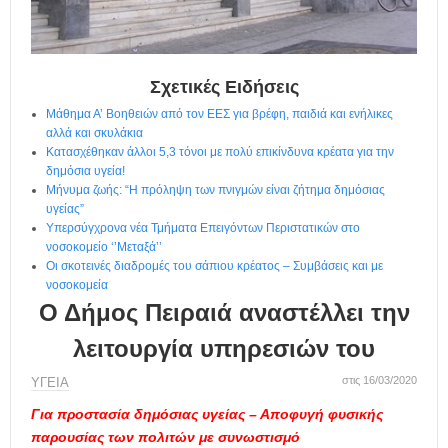
η
μ
ε
ρ
ί
Σχετικές Ειδήσεις
δ
Μάθημα Α’ Βοηθειών από τον ΕΕΣ για βρέφη, παιδιά και ενήλικες
α
αλλά και σκυλάκια
Κατασχέθηκαν άλλοι 5,3 τόνοι με πολύ επικίνδυνα κρέατα για την
δημόσια υγεία!
Μήνυμα ζωής: “Η πρόληψη των πνιγμών είναι ζήτημα δημόσιας
υγείας”
Υπερσύγχρονα νέα Τμήματα Επειγόντων Περιστατικών στο
νοσοκομείο ‘’Μεταξά’’
Οι σκοτεινές διαδρομές του σάπιου κρέατος – Συμβάσεις και με
νοσοκομεία
Ο Δήμος Πειραιά αναστέλλει την
λειτουργία υπηρεσιών του
στις 16/03/2020
ΥΓΕΙΑ
Για προστασία δημόσιας υγείας – Αποφυγή φυσικής
παρουσίας των πολιτών με συνωστισμό