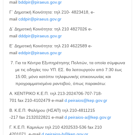
mail
bddpir@piraeus.gov.gr
Γ΄ Δημοτική Κοινότητα: τηλ 210- 4823418, e-
mail
cddpir@piraeus.gov.gr
Δ΄ Δημοτική Κοινότητα: τηλ 210 4827026 e-
mail
dddpir@piraeus.gov.gr
Ε΄ Δημοτική Κοινότητα: τηλ 210 4622589 e-
mail
eddpir@piraeus.gov.gr
Για τα Κέντρα Εξυπηρέτησης Πολιτών, τα οποία σύμφωνα
με τις οδηγίες του ΥΠ. ΕΣ. θα λειτουργούν από 7:30 έως
15:00, μόνο κατόπιν τηλεφωνικής επικοινωνίας και
προγραμματισμένα ραντεβού, όπως παρακάτω:
Α. ΚΕΝΤΡΙΚΟ Κ.Ε.Π. τηλ 213-2024706-707-718-
701 fax 210-4102479 e-mail
d.peiraios@kep.gov.gr
Β. Κ.Ε.Π. Φαλήρου (ΗΣΑΠ) τηλ 210-4811215
-217 fax 2132022821 e-mail
d.peiraios-a@kep.gov.gr
Γ. Κ.Ε.Π. Καμινίων τηλ 210 4202533-536 fax 210
4201071, e-mail
d.peiraios-b@kep.gov.gr