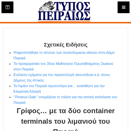
Η
μ
ε
Τύπος
ρ
ή
Πειραιώς - Ενημέρωση
σ
ι
Σχετικές Ειδήσεις
α
Δ
Ψηφιοποιήθηκε το σύνολο των πολεοδομικών αδειών στον Δήμο
ι
Πειραιά
α
Τα προκριματικά του 35ου Μαθητικού Πρωταθλήματος Σκακιού
δ
στον Πειραιά
Ευέλικτα οχήματα για την περισυλλογή σκουπιδιών κ.ά. στους
ι
Δήμους της Αττικής
κ
Το Λιμάνι του Πειραιά πρωτοπόρο και… ευαίσθητο για την
τ
Κλιματική Αλλαγή
υ
‘’Piraeus Gate’’ ονομάζεται το πλάνο για την αστική ανάπλαση του
α
Πειραιά
κ
Γρίφος… με τα δύο container
ή
Ε
terminals του λιμανιού του
φ