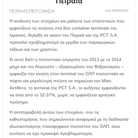
Πειραιά
η
μ
στις 09/09/2014
ΠΕΙΡΑΙΑΣ/ΠΕΡΙΞ/ΝΗΣΙΑ
ε
ρ
Η ανάλυση των στοιχείων και μάλιστα των στατιστικών που
ί
εμφανίζουν τις κινήσεις στα δύο container terminals του
δ
λιμανιού, δηλαδή σε εκείνο του Πειραιά και της PCT S.A.
α
προκαλεί προβληματισμό σε μερίδα των παραγωγικών
τάξεων και των χρηστών.
Κι αυτό διότι η ποσοστιαία σύγκριση του 2013 με το 2014
μέχρι και τον Αύγουστο – εξαιρουμένου του Φεβρουαρίου –
εμφανίζει την κίνηση στον terminal του ΟΛΠ ποσοστιαία να
πέφτει και μεγαλύτερη πτώση να σημειώνει τον Μάιο.
Αντίθετα, το terminal της PCT S.A., οι αυξήσεις εμφανίζονται
να είναι από το 32-37%, χωρίς να εμφανίζεται αρνητικό
πρόσημο.
Η αντιπαραβολή αυτών των στοιχείων, συν τις
καθυστερήσεις που σημειώνονται αναφορικά με τη διαδικασία
ιδιωτικοποίησης πλειοψηφικού ποσοστού του ΟΛΠ, είναι
ευνόητο να έχει προκύψει προβληματισμός.