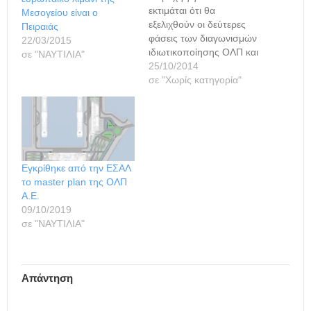
εκτιμάται ότι θα
Μεσογείου είναι ο
εξελιχθούν οι δεύτερες
Πειραιάς
φάσεις των διαγωνισμών
22/03/2015
ιδιωτικοποίησης ΟΛΠ και
σε "ΝΑΥΤΙΛΙΑ"
ΟΛΘ, που αφορούν στην
25/10/2014
κατάθεση δεσμευτικών
σε "Χωρίς κατηγορία"
προσφορών από τις
οποίες ουσιαστικά και θα
κριθεί ποιες εταιρείες και
όμιλοι, που έχουν λάβει
μέρος στις πρώτες
φάσεις, θα προχωρήσουν
Εγκρίθηκε από την ΕΣΑΛ
στην τρίτη και τελική
το master plan της ΟΛΠ
φάση, ανάλογα με το…
Α.Ε.
09/10/2019
σε "ΝΑΥΤΙΛΙΑ"
Απάντηση