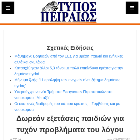
Η
μ
ε
Τύπος
ρ
ή
Πειραιώς - Ενημέρωση
σ
ι
Σχετικές Ειδήσεις
α
Δ
Μάθημα Α’ Βοηθειών από τον ΕΕΣ για βρέφη, παιδιά και ενήλικες
ι
αλλά και σκυλάκια
α
Κατασχέθηκαν άλλοι 5,3 τόνοι με πολύ επικίνδυνα κρέατα για την
δ
δημόσια υγεία!
Μήνυμα ζωής: “Η πρόληψη των πνιγμών είναι ζήτημα δημόσιας
ι
υγείας”
κ
Υπερσύγχρονα νέα Τμήματα Επειγόντων Περιστατικών στο
τ
νοσοκομείο ‘’Μεταξά’’
υ
Οι σκοτεινές διαδρομές του σάπιου κρέατος – Συμβάσεις και με
α
νοσοκομεία
κ
Δωρεάν εξετάσεις παιδιών για
ή
Ε
τυχόν προβλήματα του λόγου
φ
στις 09/03/2015