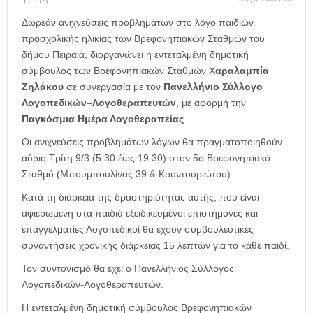
η
ΥΓΕΙΑ
μ
Δωρεάν ανιχνεύσεις προβλημάτων στο λόγο παιδιών
ε
προσχολικής ηλικίας των Βρεφονηπιακών Σταθμών του
ρ
δήμου Πειραιά, διοργανώνει η εντεταλμένη δημοτική
ί
σύμβουλος των Βρεφονηπιακών Σταθμών Χ
αραλαμπία
δ
Ζηλάκου
σε συνεργασία με τον
Πανελλήνιο Σύλλογο
α
Λογοπεδικών
–
Λογοθεραπευτών
, με αφορμή την
Παγκόσμια Ημέρα Λογοθεραπείας
.
Οι ανιχνεύσεις προβλημάτων λόγων θα πραγματοποιηθούν
αύριο Τρίτη 9/3 (5:30 έως 19:30) στον 5ο Βρεφονηπιακό
Σταθμό (Μπουμπουλίνας 39 & Κουντουριώτου).
Κατά τη διάρκεια της δραστηριότητας αυτής, που είναι
αφιερωμένη στα παιδιά εξειδικευμένοι επιστήμονες και
επαγγελματίες Λογοπεδικοί θα έχουν συμβουλευτικές
συναντήσεις χρονικής διάρκειας 15 λεπτών για το κάθε παιδί.
Τον συντονισμό θα έχει ο Πανελλήνιος Σύλλογος
Λογοπεδικών-Λογοθεραπευτών.
Η εντεταλμένη δημοτική σύμβουλος Βρεφονηπιακών