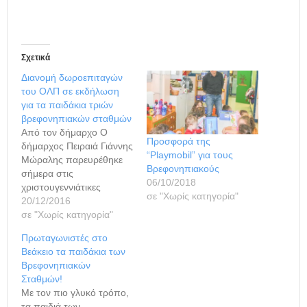
Σχετικά
Διανομή δωροεπιταγών
του ΟΛΠ σε εκδήλωση
για τα παιδάκια τριών
βρεφονηπιακών σταθμών
Από τον δήμαρχο Ο
Προσφορά της
δήμαρχος Πειραιά Γιάννης
“Playmobil” για τους
Μώραλης παρευρέθηκε
Βρεφονηπιακούς
σήμερα στις
06/10/2018
χριστουγεννιάτικες
σε "Χωρίς κατηγορία"
εκδηλώσεις, που είχαν
20/12/2016
οργανώσει οι 13ος, 14ος
σε "Χωρίς κατηγορία"
και 25ος Βρεφονηπιακοί
Πρωταγωνιστές στο
Σταθμοί, στον Πολιτιστικό
Βεάκειο τα παιδάκια των
Πολυχώρο «Κώστας
Βρεφονηπιακών
Κωσταράκος», στα
Σταθμών!
Καμίνια. Μικροί και
Με τον πιο γλυκό τρόπο,
μεγάλοι απόλαυσαν τα
τα παιδιά των