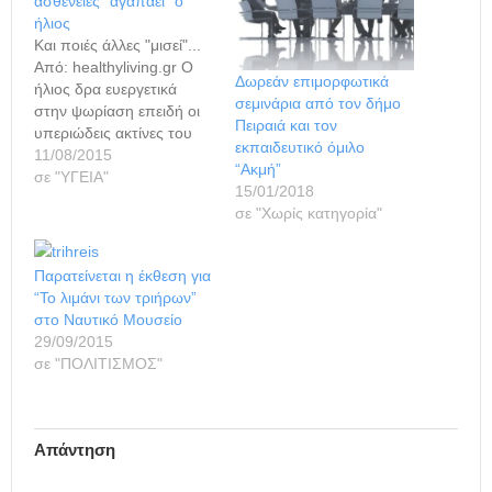
ασθένειες “αγαπάει” ο
ήλιος
Και ποιές άλλες "μισεί"...
Από: healthyliving.gr Ο
Δωρεάν επιμορφωτικά
ήλιος δρα ευεργετικά
σεμινάρια από τον δήμο
στην ψωρίαση επειδή οι
Πειραιά και τον
υπεριώδεις ακτίνες του
εκπαιδευτικό όμιλο
επιβραδύνουν τη
11/08/2015
“Ακμή”
διαδικασία της
σε "ΥΓΕΙΑ"
15/01/2018
ανανέωσης των
σε "Χωρίς κατηγορία"
κυττάρων της
επιδερμίδας. Κάποιες
όμως μορφές ψωρίασης,
Παρατείνεται η έκθεση για
όπως η φλυκταινώδης ή
“Το λιμάνι των τριήρων”
η ερυθροδερμική
στο Ναυτικό Μουσείο
μπορούν να
29/09/2015
επιδεινωθούν. Η ακμή
σε "ΠΟΛΙΤΙΣΜΟΣ"
είναι άλλη μια ασθένεια
που βοηθά ο ήλιος διότι
μειώνει το…
Απάντηση