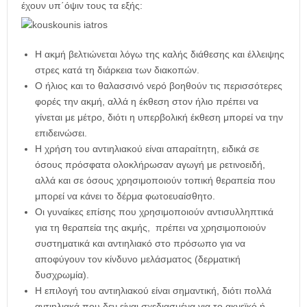
έχουν υπ΄όψιν τους τα εξής:
Η ακμή βελτιώνεται λόγω της καλής διάθεσης και έλλειψης
στρες κατά τη διάρκεια των διακοπών.
Ο ήλιος και το θαλασσινό νερό βοηθούν τις περισσότερες
φορές την ακμή, αλλά η έκθεση στον ήλιο πρέπει να
γίνεται με μέτρο, διότι η υπερβολική έκθεση μπορεί να την
επιδεινώσει.
Η χρήση του αντιηλιακού είναι απαραίτητη, ειδικά σε
όσους πρόσφατα ολοκλήρωσαν αγωγή με ρετινοειδή,
αλλά και σε όσους χρησιμοποιούν τοπική θεραπεία που
μπορεί να κάνει το δέρμα φωτοευαίσθητο.
Οι γυναίκες επίσης που χρησιμοποιούν αντισυλληπτικά
για τη θεραπεία της ακμής, πρέπει να χρησιμοποιούν
συστηματικά και αντιηλιακό στο πρόσωπο για να
αποφύγουν τον κίνδυνο μελάσματος (δερματική
δυσχρωμία).
Η επιλογή του αντιηλιακού είναι σημαντική, διότι πολλά
αντιηλιακά που δεν είναι σχεδιασμένα για το ακνεϊκό ή