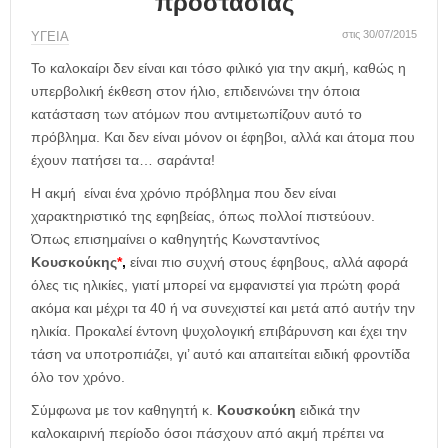
προστασίας
η
μ
στις 30/07/2015
ΥΓΕΙΑ
ε
ρ
Το καλοκαίρι δεν είναι και τόσο φιλικό για την ακμή, καθώς η
ί
υπερβολική έκθεση στον ήλιο, επιδεινώνει την όποια
δ
κατάσταση των ατόμων που αντιμετωπίζουν αυτό το
α
πρόβλημα. Και δεν είναι μόνον οι έφηβοι, αλλά και άτομα που
έχουν πατήσει τα… σαράντα!
Η ακμή είναι ένα χρόνιο πρόβλημα που δεν είναι
χαρακτηριστικό της εφηβείας, όπως πολλοί πιστεύουν.
Όπως επισημαίνει ο καθηγητής Κωνσταντίνος
Κουσκούκης
*
,
είναι πιο συχνή στους έφηβους, αλλά αφορά
όλες τις ηλικίες, γιατί μπορεί να εμφανιστεί για πρώτη φορά
ακόμα και μέχρι τα 40 ή να συνεχιστεί και μετά από αυτήν την
ηλικία. Προκαλεί έντονη ψυχολογική επιβάρυνση και έχει την
τάση να υποτροπιάζει, γι’ αυτό και απαιτείται ειδική φροντίδα
όλο τον χρόνο.
Σύμφωνα με τον καθηγητή κ.
Κουσκούκη
ειδικά την
καλοκαιρινή περίοδο όσοι πάσχουν από ακμή πρέπει να