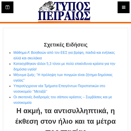
Η
μ
ε
Τύπος
ρ
ή
Πειραιώς - Ενημέρωση
σ
ι
Σχετικές Ειδήσεις
α
Δ
Μάθημα Α’ Βοηθειών από τον ΕΕΣ για βρέφη, παιδιά και ενήλικες
ι
αλλά και σκυλάκια
α
Κατασχέθηκαν άλλοι 5,3 τόνοι με πολύ επικίνδυνα κρέατα για την
δ
δημόσια υγεία!
Μήνυμα ζωής: “Η πρόληψη των πνιγμών είναι ζήτημα δημόσιας
ι
υγείας”
κ
Υπερσύγχρονα νέα Τμήματα Επειγόντων Περιστατικών στο
τ
νοσοκομείο ‘’Μεταξά’’
υ
Οι σκοτεινές διαδρομές του σάπιου κρέατος – Συμβάσεις και με
α
νοσοκομεία
κ
Η ακμή, τα αντισυλληπτικά, η
ή
Ε
έκθεση στον ήλιο και τα μέτρα
φ