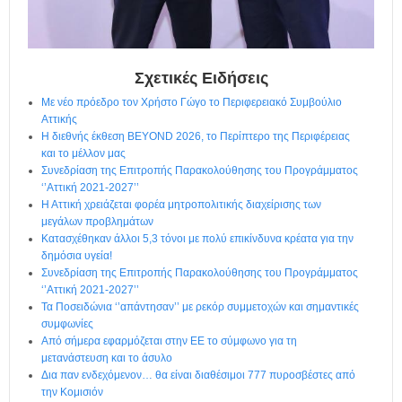
η
μ
ε
ρ
ί
Σχετικές Ειδήσεις
δ
Με νέο πρόεδρο τον Χρήστο Γώγο το Περιφερειακό Συμβούλιο
α
Αττικής
Η διεθνής έκθεση BEYOND 2026, το Περίπτερο της Περιφέρειας
και το μέλλον μας
Συνεδρίαση της Επιτροπής Παρακολούθησης του Προγράμματος
‘’Αττική 2021-2027’’
Η Αττική χρειάζεται φορέα μητροπολιτικής διαχείρισης των
μεγάλων προβλημάτων
Κατασχέθηκαν άλλοι 5,3 τόνοι με πολύ επικίνδυνα κρέατα για την
δημόσια υγεία!
Συνεδρίαση της Επιτροπής Παρακολούθησης του Προγράμματος
‘’Αττική 2021-2027’’
Τα Ποσειδώνια ‘’απάντησαν’’ με ρεκόρ συμμετοχών και σημαντικές
συμφωνίες
Από σήμερα εφαρμόζεται στην ΕΕ το σύμφωνο για τη
μετανάστευση και το άσυλο
Δια παν ενδεχόμενον… θα είναι διαθέσιμοι 777 πυροσβέστες από
την Κομισιόν