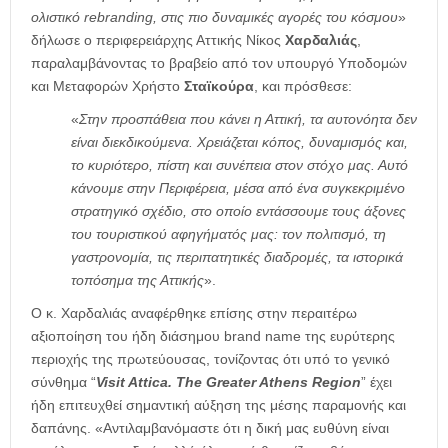
ολιστικό rebranding, στις πιο δυναμικές αγορές του κόσμου
»
δήλωσε ο περιφερειάρχης Αττικής Νίκος
Χαρδαλιάς
,
παραλαμβάνοντας το βραβείο από τον υπουργό Υποδομών
και Μεταφορών Χρήστο
Σταϊκούρα
, και πρόσθεσε:
«
Στην προσπάθεια που κάνει η Αττική, τα αυτονόητα δεν
είναι διεκδικούμενα. Χρειάζεται κόπος, δυναμισμός και,
το κυριότερο, πίστη και συνέπεια στον στόχο μας. Αυτό
κάνουμε στην Περιφέρεια, μέσα από ένα συγκεκριμένο
στρατηγικό σχέδιο, στο οποίο εντάσσουμε τους άξονες
του τουριστικού αφηγήματός μας: τον πολιτισμό, τη
γαστρονομία, τις περιπατητικές διαδρομές, τα ιστορικά
τοπόσημα της Αττικής
».
Ο κ. Χαρδαλιάς αναφέρθηκε επίσης στην περαιτέρω
αξιοποίηση του ήδη διάσημου brand name της ευρύτερης
περιοχής της πρωτεύουσας, τονίζοντας ότι υπό το γενικό
σύνθημα “
Visit Attica. The Greater Athens Region
” έχει
ήδη επιτευχθεί σημαντική αύξηση της μέσης παραμονής και
δαπάνης. «Αντιλαμβανόμαστε ότι η δική μας ευθύνη είναι