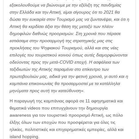
εξακολουθούμε να βιώνουμε με την εξέλιξη της πανδημίας
στην Ελλάδα και την Αττική, είμαι σίγουρος ότι το 2021 θα
δώσει την ευκαιρία στον Τουρισμό μας να ζωντανέψει, και ότι η
Αττική θα κερδίσει άξια την θέση της μεταξύ των πλέον
δημοφιλών διεθνώς προορισμών. Στη χρονιά που πέρασε
εστιάσαμε στην προσαρμογή της στρατηγικής μας στις
προκλήσεις του Ψηφιακού Τουρισμού, αλλά και στις νέες
επιλογές του τουριστικού κοινού όπως αυτές διαμορφώνονται
οδεύοντας προς την μετά-COVID εποχή. Η ασφάλεια των
ταξιδιωτών της Αττικής παραμένει στο επίκεντρο των
πρωτοβουλιών μας, ειδικά για την φετινή χρονιά, γι αυτό και η
καμπάνια επικοινωνίας θα προσαρμοστεί με τα κατάλληλα
μηνύματα προς αυτή την κατεύθυνση
».
Η παραγωγή της καμπάνιας αφορά σε 11 αφηγηματικά και
θεματικά videos που επιτυγχάνουν την δημιουργία
awareness για τον τουριστικό προορισμό Αττική, ως πόλο
έλξης όλων των εποχών που προσφέρεται για όλες τις
ηλικίες, πολιτιστικές και επιχειρηματικές εμπειρίες, αλλά και
island hopping.