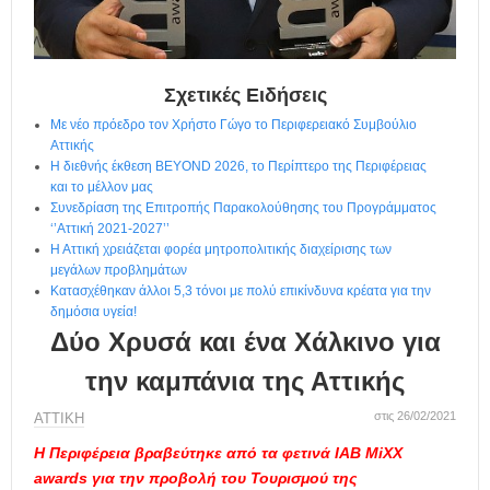
η
μ
ε
ρ
ί
Σχετικές Ειδήσεις
δ
Με νέο πρόεδρο τον Χρήστο Γώγο το Περιφερειακό Συμβούλιο
α
Αττικής
Η διεθνής έκθεση BEYOND 2026, το Περίπτερο της Περιφέρειας
και το μέλλον μας
Συνεδρίαση της Επιτροπής Παρακολούθησης του Προγράμματος
‘’Αττική 2021-2027’’
Η Αττική χρειάζεται φορέα μητροπολιτικής διαχείρισης των
μεγάλων προβλημάτων
Κατασχέθηκαν άλλοι 5,3 τόνοι με πολύ επικίνδυνα κρέατα για την
δημόσια υγεία!
Δύο Χρυσά και ένα Χάλκινο για
την καμπάνια της Αττικής
στις 26/02/2021
ΑΤΤΙΚΗ
Η Περιφέρεια βραβεύτηκε από τα φετινά IAB MiXX
awards για την προβολή του Τουρισμού της