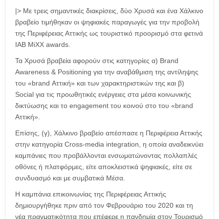
|> Με τρεις σημαντικές διακρίσεις, δύο Χρυσά και ένα Χάλκινο
βραβείο τιμήθηκαν οι ψηφιακές παραγωγές για την προβολή
της Περιφέρειας Αττικής ως τουριστικό προορισμό στα φετινά
IAB MiXX awards.
Τα Χρυσά βραβεία αφορούν στις κατηγορίες α) Brand
Awareness & Positioning για την αναβάθμιση της αντίληψης
του «brand Αττική» και των χαρακτηριστικών της και β)
Social για τις προωθητικές ενέργειες στα μέσα κοινωνικής
δικτύωσης και το engagement του κοινού στο του «brand
Αττική».
Επίσης, (γ), Χάλκινο βραβείο απέσπασε η Περιφέρεια Αττικής
στην κατηγορία Cross-media integration, η οποία αναδεικνύει
καμπάνιες που προβάλλονται ενσωματώνοντας πολλαπλές
οθόνες ή πλατφόρμες, είτε αποκλειστικά ψηφιακές, είτε σε
συνδυασμό και με συμβατικά Μέσα.
Η καμπάνια επικοινωνίας της Περιφέρειας Αττικής
δημιουργήθηκε πριν από τον Φεβρουάριο του 2020 και τη
νέα πραγματικότητα που επέφερε η πανδημία στον Τουρισμό