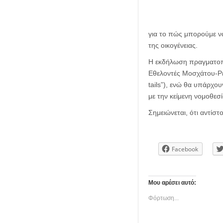
για το πώς μπορούμε να
της οικογένειας.
Η εκδήλωση πραγματοποι
Εθελοντές Μοσχάτου-Ρέ
tails”), ενώ θα υπάρχο
με την κείμενη νομοθεσί
Σημειώνεται, ότι αντίσ
Facebook
Μου αρέσει αυτό:
Φόρτωση...