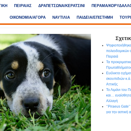
ΤΙΚΗ
ΠΕΙΡΑΙΑΣ
ΔΡΑΠΕΤΣΩΝΑ/ΚΕΡΑΤΣΙΝΙ
ΠΕΡΑΜΑ/ΚΟΡΥΔΑΛΛ
ΟΙΚΟΝΟΜΙΑ/ΑΓΟΡΑ
ΝΑΥΤΙΛΙΑ
ΠΑΙΔΕΙΑ/ΕΠΙΣΤΗΜΗ
ΤΟΥΡ
Σχετικ
Ψηφιοποιήθηκε
πολεοδομικών 
Πειραιά
Τα προκριματικ
Πρωταθλήματος
Ευέλικτα οχήμα
σκουπιδιών κ.ά
Αττικής
Το Λιμάνι του 
και… ευαίσθητο 
Αλλαγή
‘’Piraeus Gate’
για την αστική