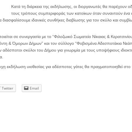
Κατά τη διάρκεια της εκδήλωσης, οι διοργανωτές θα παρέχουν οδ
τους τρόπους συμπεριφοράς των κατοίκων όταν συναντούν ένα 
 διασφαλίσουμε ιδανικές συνθήκες διαβίωσης για τον σκύλο και συμβί
είται σε συνεργασία με το “Φιλοζωικό Σωματείο Νίκαιας & Κερατσινίο
ντη & Όμορων Δήμων” και τον σύλλογο “Φοβισμένα Αδεσποτάκια Νεάπο
υν αδέσποτοι σκύλοι του Δήμου για γνωριμία με τους υποψήφιους ιδιοκτ
α.
τοιχη εκδήλωση υιοθεσίας για αδέσποτες γάτες θα πραγματοποιηθεί στο
Twitter
Email