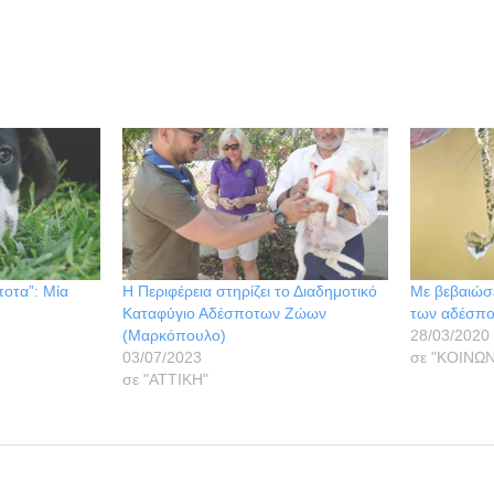
οτα”: Μία
Η Περιφέρεια στηρίζει το Διαδημοτικό
Με βεβαιώσε
Καταφύγιο Αδέσποτων Ζώων
των αδέσπ
(Μαρκόπουλο)
28/03/2020
03/07/2023
σε "ΚΟΙΝΩΝ
σε "ΑΤΤΙΚΗ"