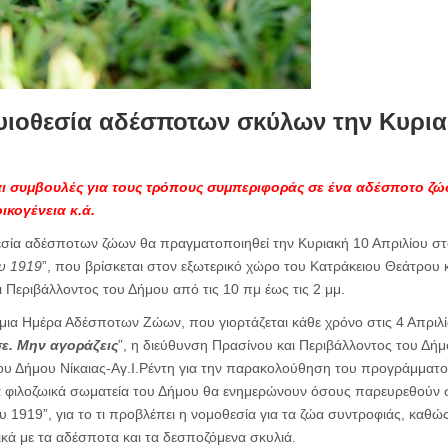
 υιοθεσία αδέσποτων σκύλων την Κυρια
ι συμβουλές για τους τρόπους συμπεριφοράς σε ένα αδέσποτο ζώο
ικογένεια κ.ά.
θεσία αδέσποτων ζώων θα πραγματοποιηθεί την Κυριακή 10 Απριλίου στ
υ 1919
”, που βρίσκεται στον εξωτερικό χώρο του Κατράκειου Θεάτρου 
 Περιβάλλοντος του Δήμου από τις 10 πμ έως τις 2 μμ.
ια Ημέρα Αδέσποτων Ζώων, που γιορτάζεται κάθε χρόνο στις 4 Απριλίο
σε. Μην αγοράζεις
”, η διεύθυνση Πρασίνου και Περιβάλλοντος του Δήμο
ου Δήμου Νίκαιας-Αγ.Ι.Ρέντη για την παρακολούθηση του προγράμματο
α φιλοζωικά σωματεία του Δήμου θα ενημερώνουν όσους παρευρεθούν 
1919”, για το τι προβλέπει η νομοθεσία για τα ζώα συντροφιάς, καθώς κ
ικά με τα αδέσποτα και τα δεσποζόμενα σκυλιά.