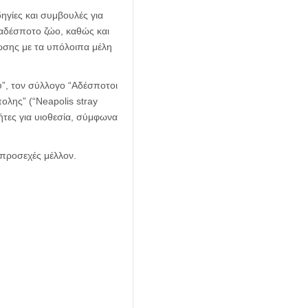
ηγίες και συμβουλές για
αδέσποτο ζώο, καθώς και
ωσης με τα υπόλοιπα μέλη
υ”, τον σύλλογο “Αδέσποτοι
λης” (“Neapolis stray
ήτες για υιοθεσία, σύμφωνα
 προσεχές μέλλον.