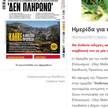
η
μ
ε
ρ
ί
δ
Ημερίδα για
α
ΠΕΙΡΑΙΑΣ/ΠΕΡΙΞ/ΝΗΣΙΑ
Θα δοθούν οδηγίες κα
συμβίωσή του σε μία ο
|> Ημερίδα για την υιο
Ελληνισμού -19ης Μαΐο
Τα
πρωτοσέλιδα
των
εφημερίδων
διεύθυνση Πρασίνου και
Κατασκευασμένο με WordPress
Με αφορμή την Παγκόσμ
CodeScar Team
στην ημερίδα “
Υιοθέτη
πενταμελής επιτροπή τ
ζώων συντροφιάς και τ
Ελληνισμού -19ης Μαΐου 
προβαίνει ο Δήμος σχετ