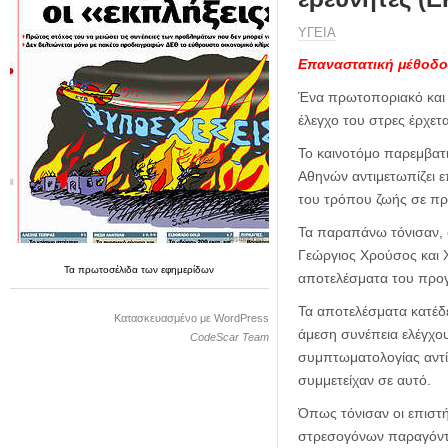
η
μ
ΥΓΕΙΑ
ε
ρ
Επαναστατική μέθοδο
ί
Ένα πρωτοποριακό και 
δ
έλεγχο του στρες έρχετα
α
Το καινοτόμο παρεμβατι
Αθηνών αντιμετωπίζει ε
του τρόπου ζωής σε πρ
Τα παραπάνω τόνισαν, σ
Γεώργιος Χρούσος και 
Τα
πρωτοσέλιδα
των
εφημερίδων
αποτελέσματα του προγ
Τα αποτελέσματα κατέδε
Κατασκευασμένο με WordPress
άμεση συνέπεια ελέγχου
CodeScar Team
συμπτωματολογίας αντί
συμμετείχαν σε αυτό.
Όπως τόνισαν οι επιστ
στρεσογόνων παραγόντω