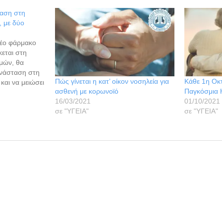
αση στη
, με δύο
έο φάρμακο
κεται στη
ιμών, θα
ανάσταση στη
Πώς γίνεται η κατ’ οίκον νοσηλεία για
Κάθε 1η Οκτ
και να μειώσει
ασθενή με κορωνοϊό
Παγκόσμια 
, υποστηρίζει
16/03/2021
01/10/2021
μερίδα
σε "ΥΓΕΙΑ"
σε "ΥΓΕΙΑ"
αντιμετώπισης
ξει ελάχιστα
έχρι σήμερα