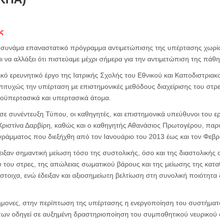
ς
συνάμα επαναστατικό πρόγραμμα αντιμετώπισης της υπέρτασης χωρίς
ι να αλλάξει ότι πιστεύαμε μέχρι σήμερα για την αντιμετώπιση της πάθ
κό ερευνητικό έργο της Ιατρικής Σχολής του Εθνικού και Καποδιστρια
πιτυχώς την υπέρταση με επιστημονικές μεθόδους διαχείρισης του στρ
οϋπερτασικά και υπερτασικά άτομα.
ε συνέντευξη Τύπου, οι καθηγητές, και επιστημονικά υπεύθυνοι του 
Χριστίνα Δαρβίρη, καθώς και ο καθηγητής Αθανάσιος Πρωτογέρου, παρ
ράμματος που διεξήχθη από τον Ιανουάριο του 2013 έως και τον Φεβρ
ιξαν σημαντική μείωση τόσο της συστολικής, όσο και της διαστολικής
 του στρες, της απώλειας σωματικού βάρους και της μείωσης της κατα
στοιχα, ενώ έδειξαν και αξιοσημείωτη βελτίωση στη συνολική ποιότητ
ήμονες, στην περίπτωση της υπέρτασης η ενεργοποίηση του συστήματος
ν οδηγεί σε αυξημένη δραστηριοποίηση του συμπαθητικού νευρικού σ