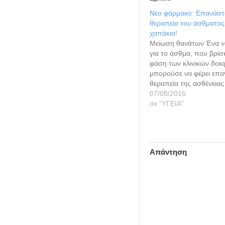
Νέο φάρμακο: Επανάστ
θεραπεία του άσθματος
χαπάκια!
Μείωση θανάτων Ένα ν
για το άσθμα, που βρίσ
φάση των κλινικών δοκ
μπορούσε να φέρει επ
θεραπεία της ασθένειας 
τον αριθμό των θανάτων
07/08/2016
η έγκυρη βρετανική εφη
σε "ΥΓΕΙΑ"
"Guardian". Ο τρόπος 
της ασθένειας έχει αλλά
την τελευταία 20ετία. Μ
όσοι…
Απάντηση