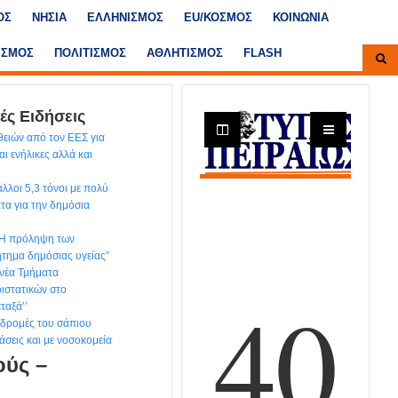
ΟΣ
ΝΗΣΙΑ
ΕΛΛΗΝΙΣΜΟΣ
ΕU/ΚΟΣΜΟΣ
ΚΟΙΝΩΝΙΑ
ΙΣΜΟΣ
ΠΟΛΙΤΙΣΜΟΣ
ΑΘΛΗΤΙΣΜΟΣ
FLASH
ές Ειδήσεις
ειών από τον ΕΕΣ για
αι ενήλικες αλλά και
λλοι 5,3 τόνοι με πολύ
τα για την δημόσια
“Η πρόληψη των
ήτημα δημόσιας υγείας”
νέα Τμήματα
ιστατικών στο
ταξά’’
ιαδρομές του σάπιου
άσεις και με νοσοκομεία
ούς –