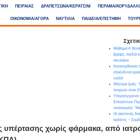
ΤΙΚΗ
ΠΕΙΡΑΙΑΣ
ΔΡΑΠΕΤΣΩΝΑ/ΚΕΡΑΤΣΙΝΙ
ΠΕΡΑΜΑ/ΚΟΡΥΔΑΛΛ
ΟΙΚΟΝΟΜΙΑ/ΑΓΟΡΑ
ΝΑΥΤΙΛΙΑ
ΠΑΙΔΕΙΑ/ΕΠΙΣΤΗΜΗ
ΤΟΥΡ
Σχετικ
Μάθημα Α’ Βοηθ
βρέφη, παιδιά κ
σκυλάκια
Κατασχέθηκαν ά
επικίνδυνα κρέα
υγεία!
Μήνυμα ζωής: 
πνιγμών είναι ζ
Υπερσύγχρονα 
Επειγόντων Περ
νοσοκομείο ‘’Με
Οι σκοτεινές δ
κρέατος – Συμβ
ς υπέρτασης χωρίς φάρμακα, από ιατρ
ΕΚΠΑ)