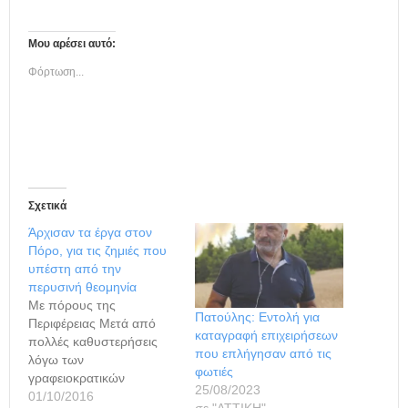
Μου αρέσει αυτό:
Φόρτωση...
Σχετικά
Άρχισαν τα έργα στον
Πόρο, για τις ζημιές που
υπέστη από την
περυσινή θεομηνία
Με πόρους της
Πατούλης: Εντολή για
Περιφέρειας Μετά από
καταγραφή επιχειρήσεων
πολλές καθυστερήσεις
που επλήγησαν από τις
λόγω των
φωτιές
γραφειοκρατικών
25/08/2023
διαδικασιών άρχισαν τα
01/10/2016
σε "ΑΤΤΙΚΗ"