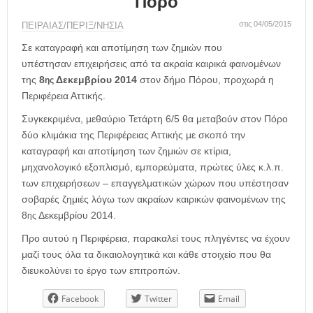
Πόρο
η
μ
στις 04/05/2015
ΠΕΙΡΑΙΑΣ/ΠΕΡΙΞ/ΝΗΣΙΑ
ε
ρ
Σε καταγραφή και αποτίμηση των ζημιών που
ί
υπέστησαν επιχειρήσεις από τα ακραία καιρικά φαινομένων
δ
της
8
Δεκεμβρίου 2014
στον δήμο Πόρου, προχωρά η
ης
α
Περιφέρεια Αττικής.
Συγκεκριμένα, μεθαύριο Τετάρτη 6/5 θα μεταβούν στον Πόρο
δύο κλιμάκια της Περιφέρειας Αττικής με σκοπό την
καταγραφή και αποτίμηση των ζημιών σε κτίρια,
μηχανολογικό εξοπλισμό, εμπορεύματα, πρώτες ύλες κ.λ.π.
των επιχειρήσεων – επαγγελματικών χώρων που υπέστησαν
σοβαρές ζημιές λόγω των ακραίων καιρικών φαινομένων της
8
Δεκεμβρίου 2014.
ης
Προ αυτού η Περιφέρεια, παρακαλεί τους πληγέντες να έχουν
μαζί τους όλα τα δικαιολογητικά και κάθε στοιχείο που θα
διευκολύνει το έργο των επιτροπών.
Facebook
Twitter
Email