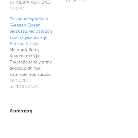
έργα για την
σε "ΠΕΙΡΑΙΑΣ/ΠΕΡΙΞ/
αποκατάσταση των
ΝΗΣΙΑ"
ζημιών από την μεγάλη
Το κρουαζιερόπλοιο
πλημμύρα του Δεκέμβρη
“Aegean Queen”
2014 στον Πόρο. Ο
διατίθεται για στέγαση
αντιπεριφερειάρχης
των πληγέντων της
επισκέφθηκε χθες το νησί
Δυτικής Αττικής
του Πόρου και
Με παρέμβαση
επιθεώρησε τα
Κουρουμπλή |>
συγκεκριμένα έργα τα
Πρωτοβουλίες για την
οποία χρηματοδοτούνται
ανακούφιση των
από τον προϋπολογισμό
κατοίκων που έμειναν
της Περιφέρειας Αττικής
άστεγοι στις περιοχές των
16/11/2017
(ίδιοι…
δήμων Μάνδρας,
σε "ΚΟΙΝΩΝΙΑ"
Ελευσίνας και Μεγάρων
ανέλαβε το υπουργείο
Ναυτιλίας και Νησιωτικής
Απάντηση
Πολιτικής. Ο υπουργός
Παναγιώτης
Κουρουμπλής, μετά από
τηλεφωνικές συνομιλίες
με τους δημάρχους των