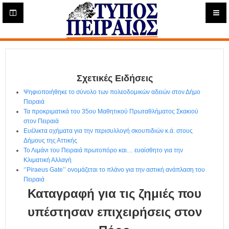
Η
μ
ε
Τύπος
ρ
ή
Πειραιώς - Ενημέρωση
σ
ι
Σχετικές Ειδήσεις
α
Δ
Ψηφιοποιήθηκε το σύνολο των πολεοδομικών αδειών στον Δήμο
ι
Πειραιά
α
Τα προκριματικά του 35ου Μαθητικού Πρωταθλήματος Σκακιού
δ
στον Πειραιά
Ευέλικτα οχήματα για την περισυλλογή σκουπιδιών κ.ά. στους
ι
Δήμους της Αττικής
κ
Το Λιμάνι του Πειραιά πρωτοπόρο και… ευαίσθητο για την
τ
Κλιματική Αλλαγή
υ
‘’Piraeus Gate’’ ονομάζεται το πλάνο για την αστική ανάπλαση του
α
Πειραιά
κ
Καταγραφή για τις ζημιές που
ή
Ε
υπέστησαν επιχειρήσεις στον
φ