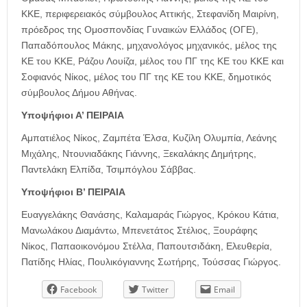
ΚΚΕ, περιφερειακός σύμβουλος Αττικής, Στεφανίδη Μαιρίνη,
πρόεδρος της Ομοσπονδίας Γυναικών Ελλάδος (ΟΓΕ),
Παπαδόπουλος Μάκης, μηχανολόγος μηχανικός, μέλος της
ΚΕ του ΚΚΕ, Ράζου Λουίζα, μέλος του ΠΓ της ΚΕ του ΚΚΕ και
Σοφιανός Νίκος, μέλος του ΠΓ της ΚΕ του ΚΚΕ, δημοτικός
σύμβουλος Δήμου Αθήνας.
Υποψήφιοι Α’ ΠΕΙΡΑΙΑ
Αμπατιέλος Νίκος, Ζαμπέτα Έλσα, Κυζίλη Ολυμπία, Λεάνης
Μιχάλης, Ντουνιαδάκης Γιάννης, Ξεκαλάκης Δημήτρης,
Παντελάκη Ελπίδα, Τσιμπόγλου Σάββας.
Υποψήφιοι Β’ ΠΕΙΡΑΙΑ
Ευαγγελάκης Θανάσης, Καλαμαράς Γιώργος, Κρόκου Κάτια,
Μανωλάκου Διαμάντω, Μπενετάτος Στέλιος, Ξουράφης
Νίκος, Παπαοικονόμου Στέλλα, Παπουτσιδάκη, Ελευθερία,
Πατίδης Ηλίας, Πουλικόγιαννης Σωτήρης, Τούσσας Γιώργος.
Facebook
Twitter
Email