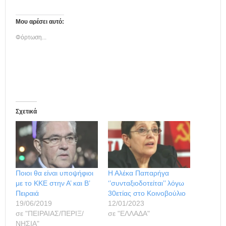
Μου αρέσει αυτό:
Φόρτωση...
Σχετικά
Ποιοι θα είναι υποψήφιοι
Η Αλέκα Παπαρήγα
με το ΚΚΕ στην Α’ και Β’
‘’συνταξιοδοτείται’’ λόγω
Πειραιά
30ετίας στο Κοινοβούλιο
19/06/2019
12/01/2023
σε "ΠΕΙΡΑΙΑΣ/ΠΕΡΙΞ/
σε "ΕΛΛΑΔΑ"
ΝΗΣΙΑ"