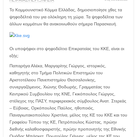
η
ΠΕΙΡΑΙΑΣ/ΠΕΡΙΞ/ΝΗΣΙΑ
μ
Το Κομμουνιστικό Κόμμα Ελλάδας, δημοσιοποίησε χθες τα
ε
ψηφοδέλτιά του για ολόκληρη τη χώρα. Τα ψηφοδέλτια των
ρ
άλλων κομμάτων θα ανακοινωθούν σήμερα Παρασκευή.
ί
δ
α
Οι υποψήφιοι στο ψηφοδέλτιο Επικρατείας του ΚΚΕ, είναι οι
εξής:
Παπαρήγα Αλέκα, Μαργαρίτης Γιώργος, ιστορικός,
καθηγητής στο Τμήμα Πολιτικών Επιστημών του
Αριστοτέλειου Πανεπιστημίου Θεσσαλονίκης,
συνεργαζόμενος, Χιώνης Θοδωρής, Γραμματέας του
Κεντρικού Συμβουλίου της ΚΝΕ, Γκικόπουλος Γιώργος,
στέλεχος της ΠΑΣΥ, περιφερειακός σύμβουλος Ανατ. Στερεάς
– Εύβοιας, Ορκόπουλος Παύλος, ηθοποιός,
Παναγιωτακοπούλου Χριστίνα, μέλος της ΚΕ του ΚΚΕ και του
Γραφείου Τύπου της ΚΕ, Πετρόπουλος Κώστας, πρώην
διεθνής καλαθοσφαιριστής, πρώην προπονητής της Εθνικής
Ομάδας Μπάσκετ, Πρωτούλης Γιάννης, μέλος της ΚΕ του