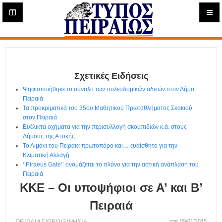
Η
μ
ε
Τύπος
ρ
ή
Πειραιώς - Ενημέρωση
σ
ι
Σχετικές Ειδήσεις
α
Δ
Ψηφιοποιήθηκε το σύνολο των πολεοδομικών αδειών στον Δήμο
ι
Πειραιά
α
Τα προκριματικά του 35ου Μαθητικού Πρωταθλήματος Σκακιού
δ
στον Πειραιά
Ευέλικτα οχήματα για την περισυλλογή σκουπιδιών κ.ά. στους
ι
Δήμους της Αττικής
κ
Το Λιμάνι του Πειραιά πρωτοπόρο και… ευαίσθητο για την
τ
Κλιματική Αλλαγή
υ
‘’Piraeus Gate’’ ονομάζεται το πλάνο για την αστική ανάπλαση του
α
Πειραιά
κ
ΚΚΕ – Οι υποψήφιοι σε Α’ και Β’
ή
Ε
Πειραιά
φ
στις 09/01/2015