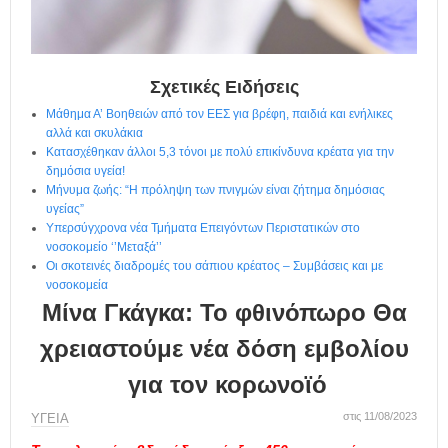
η
μ
ε
ρ
ί
Σχετικές Ειδήσεις
δ
Μάθημα Α’ Βοηθειών από τον ΕΕΣ για βρέφη, παιδιά και ενήλικες
α
αλλά και σκυλάκια
Κατασχέθηκαν άλλοι 5,3 τόνοι με πολύ επικίνδυνα κρέατα για την
δημόσια υγεία!
Μήνυμα ζωής: “Η πρόληψη των πνιγμών είναι ζήτημα δημόσιας
υγείας”
Υπερσύγχρονα νέα Τμήματα Επειγόντων Περιστατικών στο
νοσοκομείο ‘’Μεταξά’’
Οι σκοτεινές διαδρομές του σάπιου κρέατος – Συμβάσεις και με
νοσοκομεία
Μίνα Γκάγκα: Το φθινόπωρο Θα
χρειαστούμε νέα δόση εμβολίου
για τον κορωνοϊό
στις 11/08/2023
ΥΓΕΙΑ