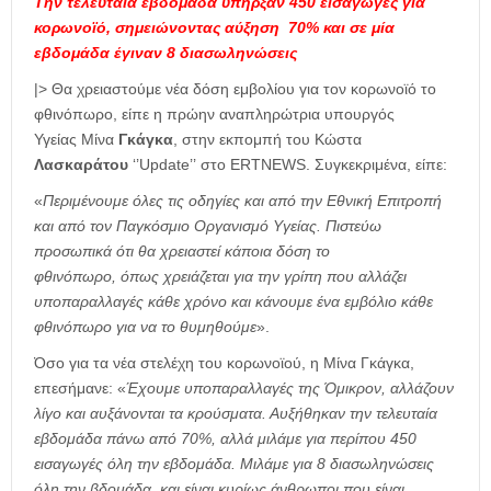
Την τελευταία εβδομάδα υπήρξαν 450 εισαγωγές για
κορωνοϊό, σημειώνοντας αύξηση 70% και σε μία
εβδομάδα έγιναν 8 διασωληνώσεις
|> Θα χρειαστούμε νέα δόση εμβολίου για τον κορωνοϊό το
φθινόπωρο, είπε η πρώην αναπληρώτρια υπουργός
Υγείας Μίνα
Γκάγκα
, στην εκπομπή του Κώστα
Λασκαράτου
‘’Update’’ στο ERTNEWS. Συγκεκριμένα, είπε:
«
Περιμένουμε όλες τις οδηγίες και από την Εθνική Επιτροπή
και από τον Παγκόσμιο Οργανισμό Υγείας. Πιστεύω
προσωπικά ότι θα χρειαστεί κάποια δόση το
φθινόπωρο, όπως χρειάζεται για την γρίπη που αλλάζει
υποπαραλλαγές κάθε χρόνο και κάνουμε ένα εμβόλιο κάθε
φθινόπωρο για να το θυμηθούμε
».
Όσο για τα νέα στελέχη του κορωνοϊού, η Μίνα Γκάγκα,
επεσήμανε: «
Έχουμε υποπαραλλαγές της Όμικρον, αλλάζουν
λίγο και αυξάνονται τα κρούσματα. Αυξήθηκαν την τελευταία
εβδομάδα πάνω από 70%, αλλά μιλάμε για περίπου 450
εισαγωγές όλη την εβδομάδα. Μιλάμε για 8 διασωληνώσεις
όλη την βδομάδα, και είναι κυρίως άνθρωποι που είναι