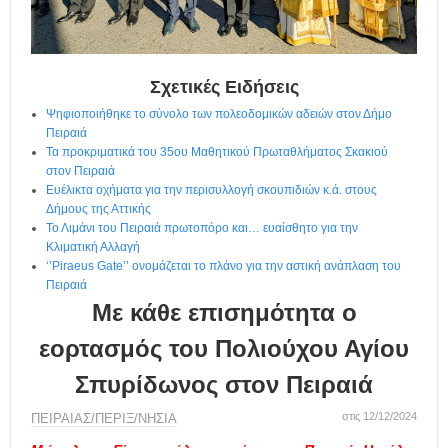
η
μ
ε
ρ
ί
Σχετικές Ειδήσεις
δ
Ψηφιοποιήθηκε το σύνολο των πολεοδομικών αδειών στον Δήμο
α
Πειραιά
Τα προκριματικά του 35ου Μαθητικού Πρωταθλήματος Σκακιού
στον Πειραιά
Ευέλικτα οχήματα για την περισυλλογή σκουπιδιών κ.ά. στους
Δήμους της Αττικής
Το Λιμάνι του Πειραιά πρωτοπόρο και… ευαίσθητο για την
Κλιματική Αλλαγή
‘’Piraeus Gate’’ ονομάζεται το πλάνο για την αστική ανάπλαση του
Πειραιά
Με κάθε επισημότητα ο
εορτασμός του Πολιούχου Αγίου
Σπυρίδωνος στον Πειραιά
στις 12/12/2024
ΠΕΙΡΑΙΑΣ/ΠΕΡΙΞ/ΝΗΣΙΑ