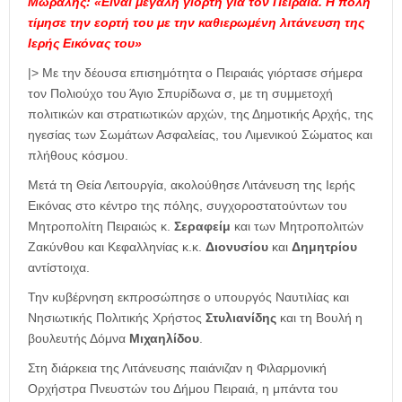
Μώραλης: «Είναι μεγάλη γιορτή για τον Πειραιά. Η πόλη
τίμησε την εορτή του με την καθιερωμένη λιτάνευση της
Ιερής Εικόνας του»
|> Με την δέουσα επισημότητα ο Πειραιάς γιόρτασε σήμερα
τον Πολιούχο του Άγιο Σπυρίδωνα σ, με τη συμμετοχή
πολιτικών και στρατιωτικών αρχών, της Δημοτικής Αρχής, της
ηγεσίας των Σωμάτων Ασφαλείας, του Λιμενικού Σώματος και
πλήθους κόσμου.
Μετά τη Θεία Λειτουργία, ακολούθησε Λιτάνευση της Ιερής
Εικόνας στο κέντρο της πόλης, συγχοροστατούντων του
Μητροπολίτη Πειραιώς κ.
Σεραφείμ
και των Μητροπολιτών
Ζακύνθου και Κεφαλληνίας κ.κ.
Διονυσίου
και
Δημητρίου
αντίστοιχα.
Την κυβέρνηση εκπροσώπησε ο υπουργός Ναυτιλίας και
Νησιωτικής Πολιτικής Χρήστος
Στυλιανίδης
και τη Βουλή η
βουλευτής Δόμνα
Μιχαηλίδου
.
Στη διάρκεια της Λιτάνευσης παιάνιζαν η Φιλαρμονική
Ορχήστρα Πνευστών του Δήμου Πειραιά, η μπάντα του