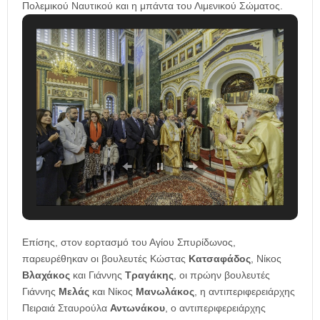
Πολεμικού Ναυτικού και η μπάντα του Λιμενικού Σώματος.
Επίσης, στον εορτασμό του Αγίου Σπυρίδωνος,
παρευρέθηκαν οι βουλευτές Κώστας
Κατσαφάδος
, Νίκος
Βλαχάκος
και Γιάννης
Τραγάκης
, οι πρώην βουλευτές
Γιάννης
Μελάς
και Νίκος
Μανωλάκος
, η αντιπεριφερειάρχης
Πειραιά Σταυρούλα
Αντωνάκου
, ο αντιπεριφερειάρχης