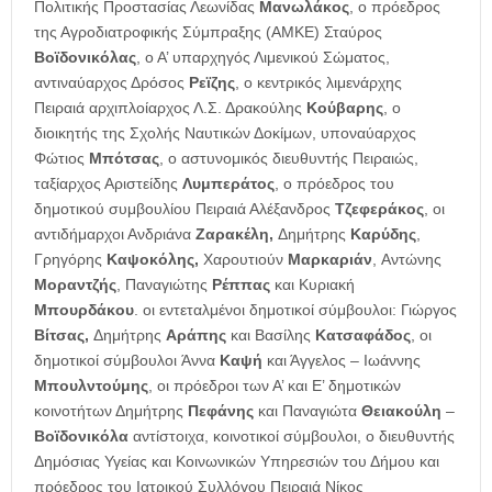
Πολιτικής Προστασίας Λεωνίδας
Μανωλάκος
, ο πρόεδρος
της Αγροδιατροφικής Σύμπραξης (ΑΜΚΕ) Σταύρος
Βοϊδονικόλας
, ο Α’ υπαρχηγός Λιμενικού Σώματος,
αντιναύαρχος Δρόσος
Ρεϊζης
, ο κεντρικός λιμενάρχης
Πειραιά αρχιπλοίαρχος Λ.Σ. Δρακούλης
Κούβαρης
, ο
διοικητής της Σχολής Ναυτικών Δοκίμων, υποναύαρχος
Φώτιος
Μπότσας
, ο αστυνομικός διευθυντής Πειραιώς,
ταξίαρχος Αριστείδης
Λυμπεράτος
, ο πρόεδρος του
δημοτικού συμβουλίου
Πειραιά Αλέξανδρος
Τζεφεράκος
, οι
αντιδήμαρχοι Ανδριάνα
Ζαρακέλη,
Δημήτρης
Καρύδης
,
Γρηγόρης
Καψοκόλης,
Χαρουτιούν
Μαρκαριάν
,
Αντώνης
Μοραντζής
, Παναγιώτης
Ρέππας
και Κυριακή
Μπουρδάκου
. οι εντεταλμένοι δημοτικοί σύμβουλοι:
Γιώργος
Βίτσας,
Δημήτρης
Αράπης
και Βασίλης
Κατσαφάδος
, οι
δημοτικοί σύμβουλοι Άννα
Καψή
και Άγγελος – Ιωάννης
Μπουλντούμης
, οι πρόεδροι των Α’ και Ε’ δημοτικών
κοινοτήτων Δημήτρης
Πεφάνης
και Παναγιώτα
Θειακούλη
–
Βοϊδονικόλα
αντίστοιχα, κοινοτικοί σύμβουλοι, o διευθυντής
Δημόσιας Υγείας και Κοινωνικών Υπηρεσιών του Δήμου και
πρόεδρος του Ιατρικού Συλλόγου Πειραιά Νίκος