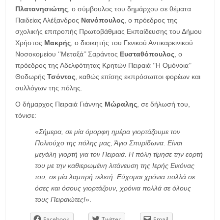
Πλατανησιώτης
, ο σύμβουλος του δημάρχου σε θέματα
Παιδείας Αλέξανδρος
Νανόπουλος
, ο πρόεδρος της
σχολικής επιτροπής Πρωτοβάθμιας Εκπαίδευσης του Δήμου
Χρήστος
Μακρής
, ο διοικητής του Γενικού Αντικαρκινικού
Νοσοκομείου ‘’Μεταξά’’ Σαράντος
Ευσταθόπουλος
, ο
πρόεδρος της Αδελφότητας Κρητών Πειραιά ‘’Η Ομόνοια’’
Θοδωρής
Τσόντος
,
καθώς επίσης εκπρόσωποι φορέων και
συλλόγων της πόλης.
Ο δήμαρχος Πειραιά Γιάννης
Μώραλης
, σε δήλωσή του,
τόνισε:
«
Σήμερα, σε μία όμορφη ημέρα γιορτάζουμε τον
Πολιούχο της πόλης μας, Άγιο Σπυρίδωνα. Είναι
μεγάλη γιορτή για τον Πειραιά. Η πόλη τίμησε την εορτή
του με την καθιερωμένη λιτάνευση της Ιερής Εικόνας
του, σε μία λαμπρή τελετή. Εύχομαι χρόνια πολλά σε
όσες και όσους γιορτάζουν, χρόνια πολλά σε όλους
τους Πειραιώτες!
».
Facebook
Twitter
Email