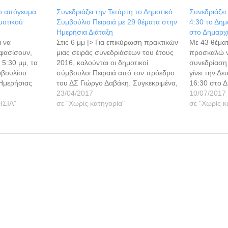
το απόγευμα
Συνεδριάζει την Τετάρτη το Δημοτικό
Συνεδριάζει
μοτικού
Συμβούλιο Πειραιά με 29 θέματα στην
4:30 το Δημ
Ημερήσια Διάταξη
στο Δημαρχ
ι να
Στις 6 μμ |> Για επικύρωση πρακτικών
Με 43 θέματ
φασίσουν,
μιας σειράς συνεδριάσεων του έτους
προσκαλώ ν
 5:30 μμ, τα
2016, καλούνται οι δημοτικοί
συνεδρίαση
μβουλίου
σύμβουλοι Πειραιά από τον πρόεδρο
γίνει την Δ
 Ημερήσιας
του ΔΣ Γιώργο Δαβάκη. Συγκεκριμένα,
16:30 στο Δ
ο : «Μερική
εκτός των άλλων 29 θεμάτων που
23/04/2017
στην αίθου
10/07/2017
πολογισμού
ΗΣΙΑ"
συζητηθούν, πρόκειται για επικύρωση
σε "Χωρίς κατηγορία"
Δημοτικού 
σε "Χωρίς κ
ς 2015». ΘΕΜΑ
πρακτικών των συνεδριάσεων ΔΣ:
και λήψη α
ογισμού του
1ης 2ης 3ης 4ης 5ης 6ης 7ης 8ης 9ης
θέματα της 
ού Γενικής…
10ης…
την πρόσκλ
πρόεδρος