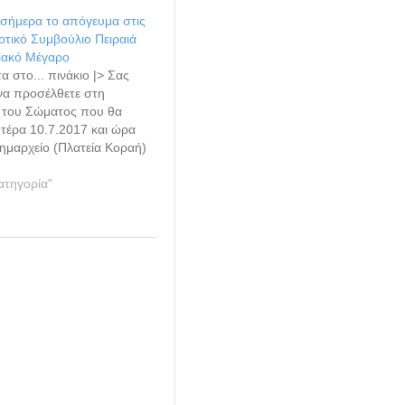
 σήμερα το απόγευμα στις
οτικό Συμβούλιο Πειραιά
ιακό Μέγαρο
α στο... πινάκιο |> Σας
α προσέλθετε στη
 του Σώματος που θα
ευτέρα 10.7.2017 και ώρα
ημαρχείο (Πλατεία Κοραή)
σα συνεδριάσεων του
Συμβουλίου για συζήτηση
ατηγορία"
ποφάσεων στα παρακάτω
ημερήσιας διάταξης. Αυτή
ηση απευθύνει ο
…