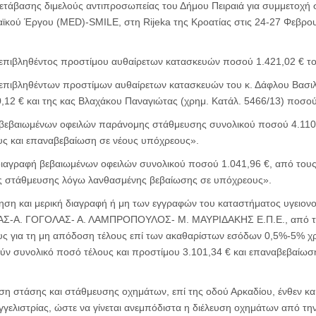
τάβασης διμελούς αντιπροσωπείας του Δήμου Πειραιά για συμμετοχή σ
κού Έργου (MED)-SMILE, στη Rijeka της Κροατίας στις 24-27 Φεβρουα
επιβληθέντος προστίμου αυθαίρετων κατασκευών ποσού 1.421,02 € τ
πιβληθέντων προστίμων αυθαίρετων κατασκευών του κ. Δάφλου Βασιλε
,12 € και της κας Βλαχάκου Παναγιώτας (χρημ. Κατάλ. 5466/13) ποσού
βεβαιωμένων οφειλών παράνομης στάθμευσης συνολικού ποσού 4.110
ς και επαναβεβαίωση σε νέους υπόχρεους».
ιαγραφή βεβαιωμένων οφειλών συνολικού ποσού 1.041,96 €, από τους
 στάθμευσης λόγω λανθασμένης βεβαίωσης σε υπόχρεους».
η και μερική διαγραφή ή μη των εγγραφών του καταστήματος υγειονο
ΑΣ-Α. ΓΟΓΟΛΑΣ- Α. ΛΑΜΠΡΟΠΟΥΛΟΣ- Μ. ΜΑΥΡΙΔΑΚΗΣ Ε.Π.Ε., από του
υς για τη μη απόδοση τέλους επί των ακαθαρίστων εσόδων 0,5%-5% χ
ύν συνολικό ποσό τέλους και προστίμου 3.101,34 € και επαναβεβαίωσ
στάσης και στάθμευσης οχημάτων, επί της οδού Αρκαδίου, ένθεν και 
γελιστρίας, ώστε να γίνεται ανεμπόδιστα η διέλευση οχημάτων από τη