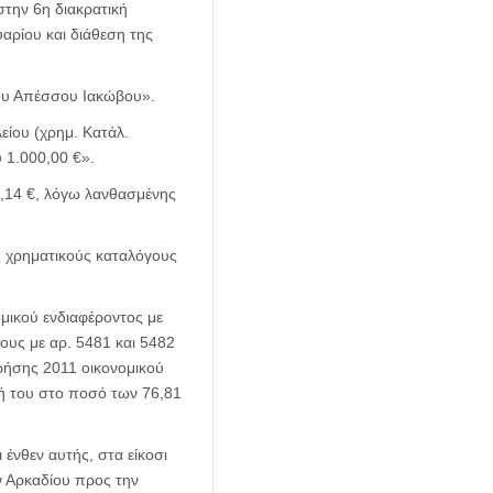
την 6η διακρατική
ρίου και διάθεση της
ου Απέσσου Ιακώβου».
ίου (χρημ. Κατάλ.
 1.000,00 €».
,14 €, λόγω λανθασμένης
 χρηματικούς καταλόγους
μικού ενδιαφέροντος με
ς με αρ. 5481 και 5482
ρήσης 2011 οικονομικού
ή του στο ποσό των 76,81
ένθεν αυτής, στα είκοσι
ν Αρκαδίου προς την