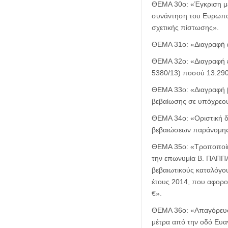
ΘΕΜΑ 30ο: «Έγκριση με
συνάντηση του Ευρωπαϊ
σχετικής πίστωσης».
ΘΕΜΑ 31ο: «Διαγραφή 
ΘΕΜΑ 32ο: «Διαγραφή ε
5380/13) ποσού 13.290
ΘΕΜΑ 33ο: «Διαγραφή 
βεβαίωσης σε υπόχρεου
ΘΕΜΑ 34ο: «Οριστική δ
βεβαιώσεων παράνομης
ΘΕΜΑ 35ο: «Τροποποίησ
την επωνυμία Β. ΠΑΠΠ
βεβαιωτικούς καταλόγο
έτους 2014, που αφορο
€».
ΘΕΜΑ 36ο: «Απαγόρευση 
μέτρα από την οδό Ευαγ