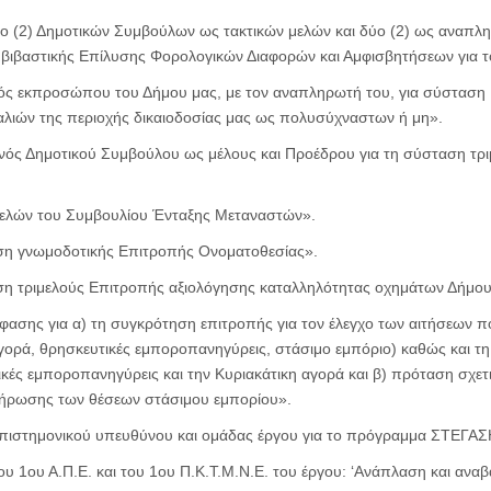
 (2) Δημοτικών Συμβούλων ως τακτικών μελών και δύο (2) ως αναπλ
βιβαστικής Επίλυσης Φορολογικών Διαφορών και Αμφισβητήσεων για τ
ς εκπροσώπου του Δήμου μας, με τον αναπληρωτή του, για σύσταση 
λιών της περιοχής δικαιοδοσίας μας ως πολυσύχναστων ή μη».
ός Δημοτικού Συμβούλου ως μέλους και Προέδρου για τη σύσταση τρ
ελών του Συμβουλίου Ένταξης Μεταναστών».
η γνωμοδοτικής Επιτροπής Ονοματοθεσίας».
 τριμελούς Επιτροπής αξιολόγησης καταλληλότητας οχημάτων Δήμου 
σης για α) τη συγκρότηση επιτροπής για τον έλεγχο των αιτήσεων π
γορά, θρησκευτικές εμποροπανηγύρεις, στάσιμο εμπόριο) καθώς και τ
τικές εμποροπανηγύρεις και την Κυριακάτικη αγορά και β) πρόταση σχετ
κλήρωσης των θέσεων στάσιμου εμπορίου».
πιστημονικού υπευθύνου και ομάδας έργου για το πρόγραμμα ΣΤΕΓ
υ 1ου Α.Π.Ε. και του 1ου Π.Κ.Τ.Μ.Ν.Ε. του έργου: ‘Ανάπλαση και ανα