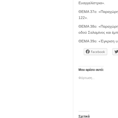
Ευαγγελίστρια».
ΘΕΜΑ 37ο: «Παραχώρηση
122».
ΘΕΜΑ 38ο: «Παραχώρηση
οδού Σαλαμίνος και έμπ
ΘΕΜΑ 39ο: «Έγκριση υλ
Facebook
Μου αρέσει αυτό:
Φόρτωση...
Σχετικά