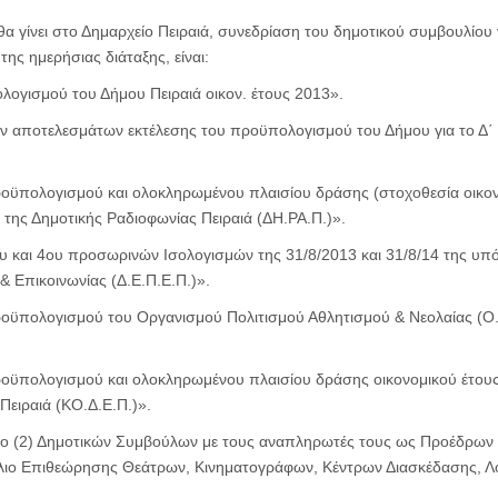
) θα γίνει στο Δημαρχείο Πειραιά, συνεδρίαση του δημοτικού συμβουλίου
ης ημερήσιας διάταξης, είναι:
λογισμού του Δήμου Πειραιά οικον. έτους 2013».
 αποτελεσμάτων εκτέλεσης του προϋπολογισμού του Δήμου για το Δ΄ τ
οϋπολογισμού και ολοκληρωμένου πλαισίου δράσης (στοχοθεσία οικο
 της Δημοτικής Ραδιοφωνίας Πειραιά (ΔΗ.ΡΑ.Π.)».
 και 4ου προσωρινών Ισολογισμών της 31/8/2013 και 31/8/14 της υπό
 Επικοινωνίας (Δ.Ε.Π.Ε.Π.)».
ϋπολογισμού του Οργανισμού Πολιτισμού Αθλητισμού & Νεολαίας (Ο.Π
ϋπολογισμού και ολοκληρωμένου πλαισίου δράσης οικονομικού έτου
Πειραιά (ΚΟ.Δ.Ε.Π.)».
ο (2) Δημοτικών Συμβούλων με τους αναπληρωτές τους ως Προέδρων
ιο Επιθεώρησης Θεάτρων, Κινηματογράφων, Κέντρων Διασκέδασης, Λο