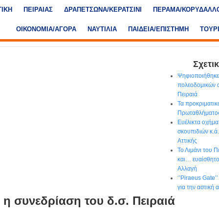
ΤΙΚΗ
ΠΕΙΡΑΙΑΣ
ΔΡΑΠΕΤΣΩΝΑ/ΚΕΡΑΤΣΙΝΙ
ΠΕΡΑΜΑ/ΚΟΡΥΔΑΛΛ
ΟΙΚΟΝΟΜΙΑ/ΑΓΟΡΑ
ΝΑΥΤΙΛΙΑ
ΠΑΙΔΕΙΑ/ΕΠΙΣΤΗΜΗ
ΤΟΥΡ
Σχετικ
Ψηφιοποιήθηκε
πολεοδομικών 
Πειραιά
Τα προκριματικ
Πρωταθλήματος
Ευέλικτα οχήμα
σκουπιδιών κ.ά
Αττικής
Το Λιμάνι του 
και… ευαίσθητο 
Αλλαγή
‘’Piraeus Gate’
για την αστική
 η συνεδρίαση του δ.σ. Πειραιά