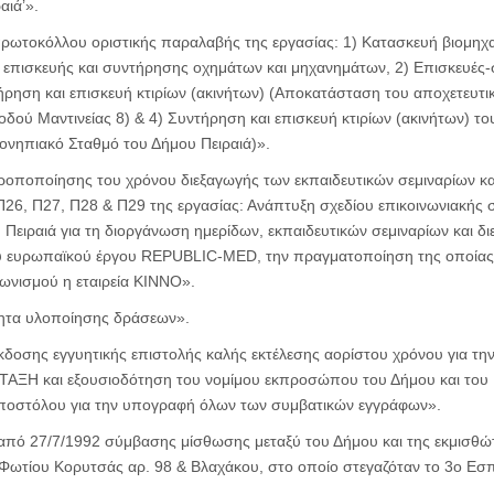
αιά’».
ωτοκόλλου οριστικής παραλαβής της εργασίας: 1) Κατασκευή βιομηχ
 επισκευής και συντήρησης οχημάτων και μηχανημάτων, 2) Επισκευές-σ
ηση και επισκευή κτιρίων (ακινήτων) (Αποκατάσταση του αποχετευτι
ς οδού Μαντινείας 8) & 4) Συντήρηση και επισκευή κτιρίων (ακινήτων) τ
νηπιακό Σταθμό του Δήμου Πειραιά)».
οποποίησης του χρόνου διεξαγωγής των εκπαιδευτικών σεμιναρίων 
26, Π27, Π28 & Π29 της εργασίας: Ανάπτυξη σχεδίου επικοινωνιακής σ
Πειραιά για τη διοργάνωση ημερίδων, εκπαιδευτικών σεμιναρίων και 
ου ευρωπαϊκού έργου REPUBLIC-MED, την πραγματοποίηση της οποίας έ
ωνισμού η εταιρεία ΚΙΝΝΟ».
ητα υλοποίησης δράσεων».
δοσης εγγυητικής επιστολής καλής εκτέλεσης αορίστου χρόνου για τη
ΞΗ και εξουσιοδότηση του νομίμου εκπροσώπου του Δήμου και του 
ποστόλου για την υπογραφή όλων των συμβατικών εγγράφων».
πό 27/7/1992 σύμβασης μίσθωσης μεταξύ του Δήμου και της εκμισθώτρ
 Φωτίου Κορυτσάς αρ. 98 & Βλαχάκου, στο οποίο στεγαζόταν το 3ο Εσπ