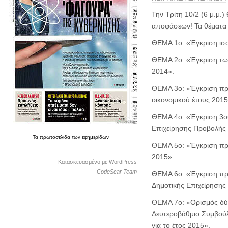
η
μ
Την Τρίτη 10/2 (6 μ.μ.
ε
αποφάσεων! Τα θέματα τ
ρ
ί
ΘΕΜΑ 1ο: «Έγκριση ισο
δ
ΘΕΜΑ 2ο: «Έγκριση των
α
2014».
ΘΕΜΑ 3ο: «Έγκριση πρ
οικονομικού έτους 2015
ΘΕΜΑ 4ο: «Έγκριση 3ου
Επιχείρησης Προβολής &
Τα
πρωτοσέλιδα
των
εφημερίδων
ΘΕΜΑ 5ο: «Έγκριση προ
2015».
Κατασκευασμένο με WordPress
CodeScar Team
ΘΕΜΑ 6ο: «Έγκριση προ
Δημοτικής Επιχείρησης 
ΘΕΜΑ 7ο: «Ορισμός δύ
Δευτεροβάθμιο Συμβούλ
για το έτος 2015».