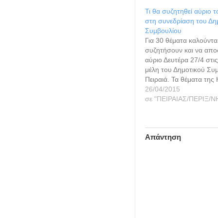
Τι θα συζητηθεί αύριο 
στη συνεδρίαση του Δη
Συμβουλίου
Για 30 θέματα καλούντα
συζητήσουν και να απο
αύριο Δευτέρα 27/4 στις
μέλη του Δημοτικού Συ
Πειραιά. Τα θέματα της
Διάταξης είναι: ΘΕΜΑ 1
26/04/2015
αναμόρφωση του προϋ
σε "ΠΕΙΡΑΙΑΣ/ΠΕΡΙΞ/Ν
του Δήμου οικον. έτου
2ο : «Έγκριση του ισολ
Δήμου, του Λογαριασμ
Απάντηση