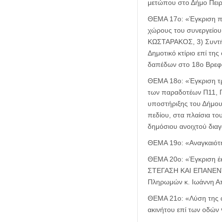
μετώπου στο Δήμο Πειρ
ΘΕΜΑ 17ο: «Έγκριση πρ
χώρους του συνεργείου
ΚΩΣΤΑΡΑΚΟΣ, 3) Συντήρ
Δημοτικό κτίριο επί τη
δαπέδων στο 18ο Βρεφο
ΘΕΜΑ 18ο: «Έγκριση τρ
των παραδοτέων Π11, Π
υποστήριξης του Δήμου 
πεδίου, στα πλαίσια τ
δημόσιου ανοιχτού διαγ
ΘΕΜΑ 19ο: «Αναγκαιότ
ΘΕΜΑ 20ο: «Έγκριση έκ
ΣΤΕΓΑΣΗ ΚΑΙ ΕΠΑΝΕΝΤΑ
Πληρωμών κ. Ιωάννη Α
ΘΕΜΑ 21ο: «Λύση της α
ακινήτου επί των οδών