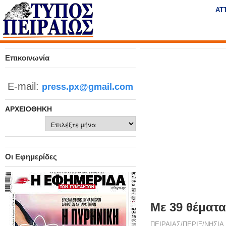
Η
ΑΤ
μ
ε
Τύπος
ρ
ή
Πειραιώς - Ενημέρωση
σ
Επικοινωνία
ι
α
E-mail:
press.px@gmail.com
Δ
ι
ΑΡΧΕΙΟΘΉΚΗ
α
δ
Αρχειοθήκη
ι
κ
τ
Οι Εφημερίδες
υ
α
κ
ή
Με 39 θέματα
Ε
φ
ΠΕΙΡΑΙΑΣ/ΠΕΡΙΞ/ΝΗΣΙΑ