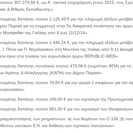
οσού 307.279,68 €, ως Α΄ τακτική επιχορήγηση έτους 2015, στις Σχο
ιας & Β/θμιας Εκπαίδευσης».
νομένης δαπάνης ποσού 2.126,49 € για την πληρωμή εξόδων μετάβασ
μου Πειραιά για τη συμμετοχή στην 5η διακρατική συνάντηση του έργο
Montpellier της Γαλλίας από 8 έως 11/12/14».
νομένης δαπάνης ποσού 1.446,24 €, για την πληρωμή εξόδων μετάβα
 Ι. Πίττα και Π. Μιχαλακάκου στη Μοντένα της Ιταλίας από 9-11 Δεκεμβ
που έγινε στα πλαίσια του ευρωπαϊκού έργου REPUBLIC-MED».
νομένης δαπάνης συνολικού ποσού 470,08 € (συμπ/νου ΦΠΑ) για τα Χ
ων Αγάπης & Αλληλεγγύης (ΚΑΠΗ) του Δήμου Πειραιά».
νομένης δαπάνης ποσού 76,84 € για την αγορά 2 στεφάνων για την κη
υγιουκλάκη».
νομένης δαπάνης ποσού 246,00 € για τον εορτασμό της Πρωτοχρονιά
νομένης δαπάνης ποσού 861,00 € για τον εορτασμό των Θεοφανείων»
αγματοποίησης των μνημόσυνων: α) των θυμάτων του C-130, β) των
υθέντων ναυτικών E.N. και διάθεση των σχετικών πιστώσεων».