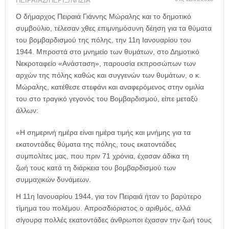
η
ΠΕΙΡΑΙΑΣ/ΠΕΡΙΞ/ΝΗΣΙΑ
μ
Ο δήμαρχος Πειραιά Γιάννης Μώραλης και το δημοτικό
ε
συμβούλιο, τέλεσαν χθες επιμνημόσυνη δέηση για τα θύματα
ρ
του βομβαρδισμού της πόλης, την 11η Ιανουαρίου του
ί
1944. Μπροστά στο μνημείο των θυμάτων, στο Δημοτικό
δ
Νεκροταφείο «Ανάσταση», παρουσία εκπροσώπων των
α
αρχών της πόλης καθώς και συγγενών των θυμάτων, ο κ.
Μώραλης, κατέθεσε στεφάνι και αναφερόμενος στην ομιλία
του στο τραγικό γεγονός του Βομβαρδισμού, είπε μεταξύ
άλλων:
«Η σημερινή ημέρα είναι ημέρα τιμής και μνήμης για τα
εκατοντάδες θύματα της πόλης, τους εκατοντάδες
συμπολίτες μας, που πριν 71 χρόνια, έχασαν άδικα τη
ζωή τους κατά τη διάρκεια του βομβαρδισμού των
συμμαχικών δυνάμεων.
Η 11η Ιανουαρίου 1944, για τον Πειραιά ήταν το βαρύτερο
τίμημα του πολέμου. Απροσδιόριστος ο αριθμός, αλλά
σίγουρα πολλές εκατοντάδες άνθρωποι έχασαν την ζωή τους