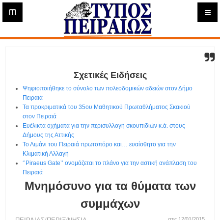
Η
μ
ε
Τύπος
ρ
ή
Πειραιώς - Ενημέρωση
σ
ι
Σχετικές Ειδήσεις
α
Δ
Ψηφιοποιήθηκε το σύνολο των πολεοδομικών αδειών στον Δήμο
ι
Πειραιά
α
Τα προκριματικά του 35ου Μαθητικού Πρωταθλήματος Σκακιού
δ
στον Πειραιά
Ευέλικτα οχήματα για την περισυλλογή σκουπιδιών κ.ά. στους
ι
Δήμους της Αττικής
κ
Το Λιμάνι του Πειραιά πρωτοπόρο και… ευαίσθητο για την
τ
Κλιματική Αλλαγή
υ
‘’Piraeus Gate’’ ονομάζεται το πλάνο για την αστική ανάπλαση του
α
Πειραιά
κ
Μνημόσυνο για τα θύματα των
ή
Ε
συμμάχων
φ
στις 12/01/2015