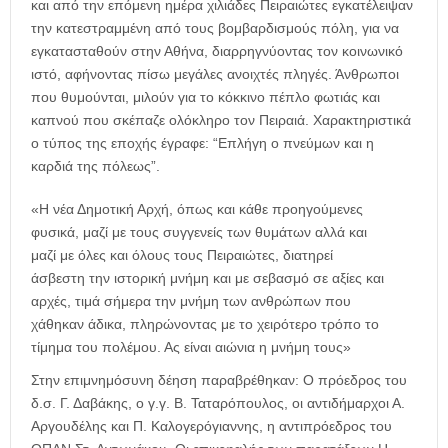
και από την επόμενη ημέρα χιλιάδες Πειραιώτες εγκατέλειψαν
την κατεστραμμένη από τους βομβαρδισμούς πόλη, για να
εγκατασταθούν στην Αθήνα, διαρρηγνύοντας τον κοινωνικό
ιστό, αφήνοντας πίσω μεγάλες ανοιχτές πληγές. Άνθρωποι
που θυμούνται, μιλούν για το κόκκινο πέπλο φωτιάς και
καπνού που σκέπαζε ολόκληρο τον Πειραιά. Χαρακτηριστικά
ο τύπος της εποχής έγραφε: “Επλήγη ο πνεύμων και η
καρδιά της πόλεως”.
«Η νέα Δημοτική Αρχή, όπως και κάθε προηγούμενες
φυσικά, μαζί με τους συγγενείς των θυμάτων αλλά και
μαζί με όλες και όλους τους Πειραιώτες, διατηρεί
άσβεστη την ιστορική μνήμη και με σεβασμό σε αξίες και
αρχές, τιμά σήμερα την μνήμη των ανθρώπων που
χάθηκαν άδικα, πληρώνοντας με το χειρότερο τρόπο το
τίμημα του πολέμου. Ας είναι αιώνια η μνήμη τους»
Στην επιμνημόσυνη δέηση παραβρέθηκαν: Ο πρόεδρος του
δ.σ. Γ. Δαβάκης, ο γ.γ. Β. Ταταρόπουλος, οι αντιδήμαρχοι Α.
Αργουδέλης και Π. Καλογερόγιαννης, η αντιπρόεδρος του