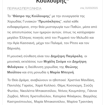
Κούλουρης”
η
μ
στις 31/03/2015
ΠΕΙΡΑΙΑΣ/ΠΕΡΙΞ/ΝΗΣΙΑ
ε
ρ
Το “
Θέατρο της Κούλουρης
” με την συνεργασία της
ί
Χορωδίας Γυναικών “
Πρωτόκλητος
“, καλεί κάθε
δ
ενδιαφερόμενο, στην θεία μυσταγωγία των Παθών, μέσα από
α
τις αποτυπώσεις των ημερών αυτών, όπως τις κατέγραψαν
μεγάλοι Έλληνες ποιητές από τον Ρωμανό τον Μελωδό και
την Αγία Κασσιανή, μέχρι τον Παλαμά, τον Ρίτσο και τον
Βάρναλη.
Η μουσική σύνθεση είναι του
Δημήτρη Παγάραλη
. οι
μουσικές εκτελέσεις των
Μιχάλη Σούμα
και
Δημήτρη
Φιλιάγκου
. η διεύθυνση χορωδίας της
Θεώνης
Μούλτου
και στη μονωδία η
Μαρία Μπεγνή
.
Το Θείο Δράμα, αναβιώνουν οι ηθοποιοί: Χριστίνα Μανδέκη,
Παντελής Γαρείος, Χαρά Κολλιού, Θέμις Κοσσιώρη, Σούζη
Φωτίου, Νικολέττα Μπακατσέλου, Ντίνος Κουμπάτης, Γιάννα
Ζερβού, Μίτση Χριστοδούλου, Κατερίνα Φιλιάγκου, Βαγγέλης
Καστρινόπουλος, Μαρία Μπακατσέλου, Μαρίνα Τραντάκη