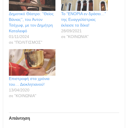
Δημοτικό Θέατρο: ‘’Θείος
Το “ΕΝΟΡΙΑ εν δράσει…”
Βάνιας’’, του Άντον
της Ευαγγελίστριας
Τσέχωφ, με τον Δημήτρη
έκλεισε τα δέκα!
Καταλειφό
28/09/2021
01/11/2024
σε "ΚΟΙΝΩΝΙΑ"
σε "ΠΟΛΙΤΙΣΜΟΣ"
Επιστροφή στα χρόνια
του… Διοκλητιανού!
13/04/2020
σε "ΚΟΙΝΩΝΙΑ"
Απάντηση