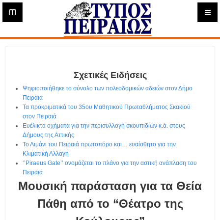
Η
μ
ε
Τύπος
ρ
ή
Πειραιώς - Ενημέρωση
σ
ι
Σχετικές Ειδήσεις
α
Δ
Ψηφιοποιήθηκε το σύνολο των πολεοδομικών αδειών στον Δήμο
ι
Πειραιά
α
Τα προκριματικά του 35ου Μαθητικού Πρωταθλήματος Σκακιού
δ
στον Πειραιά
Ευέλικτα οχήματα για την περισυλλογή σκουπιδιών κ.ά. στους
ι
Δήμους της Αττικής
κ
Το Λιμάνι του Πειραιά πρωτοπόρο και… ευαίσθητο για την
τ
Κλιματική Αλλαγή
υ
‘’Piraeus Gate’’ ονομάζεται το πλάνο για την αστική ανάπλαση του
α
Πειραιά
κ
Μουσική παράσταση για τα Θεία
ή
Ε
Πάθη από το “Θέατρο της
φ